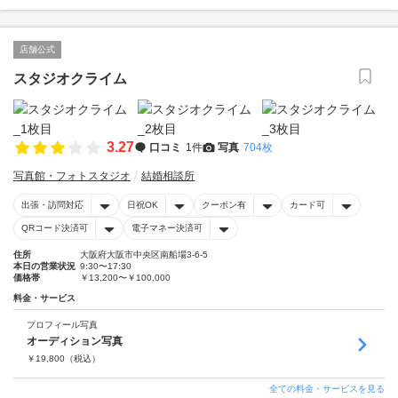
店舗公式
スタジオクライム
3.27
口コミ
1件
写真
704枚
写真館・フォトスタジオ
結婚相談所
出張・訪問対応
日祝OK
クーポン有
カード可
QRコード決済可
電子マネー決済可
住所
大阪府大阪市中央区南船場3-6-5
本日の営業状況
9:30〜17:30
価格帯
￥13,200〜￥100,000
料金・サービス
プロフィール写真
オーディション写真
￥
19,800
（税込）
全ての料金・サービスを見る