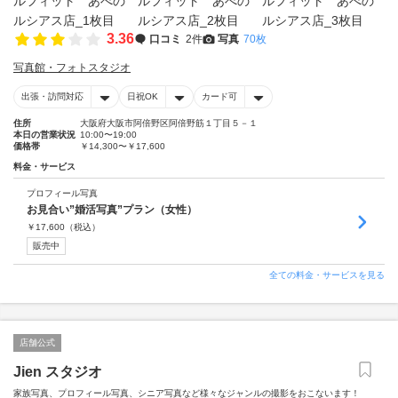
3.36
口コミ
2件
写真
70枚
写真館・フォトスタジオ
出張・訪問対応
日祝OK
カード可
住所
大阪府大阪市阿倍野区阿倍野筋１丁目５－１
本日の営業状況
10:00〜19:00
価格帯
￥14,300〜￥17,600
料金・サービス
プロフィール写真
お見合い”婚活写真”プラン（女性）
￥
17,600
（税込）
販売中
全ての料金・サービスを見る
店舗公式
Jien スタジオ
家族写真、プロフィール写真、シニア写真など様々なジャンルの撮影をおこないます！