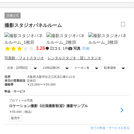
店舗公式
撮影スタジオパネルルーム
3.26
口コミ
1件
写真
35枚
写真館・フォトスタジオ
レンタルスタジオ・貸しスタジオ
出張・訪問対応
21時以降OK
クーポン有
駐車場有
住所
大阪府大阪市住之江区浜口東3-11-8
本日の営業状況
定休日
価格帯
￥15,000〜￥55,000
料金・サービス
プロフィール写真
ロケーション撮影《出張撮影歓迎》撮影サンプル
￥
55,000
（税込）
販売中
全ての料金・サービスを見る