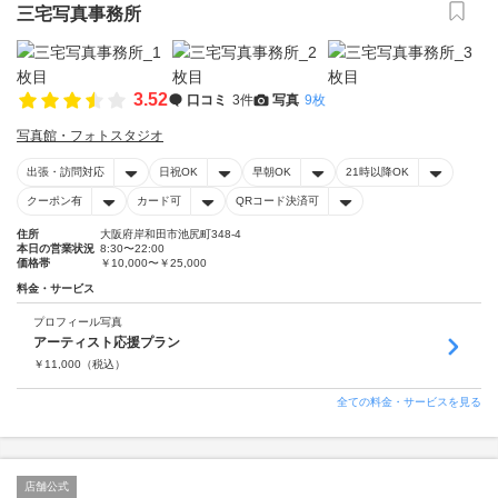
三宅写真事務所
3.52
口コミ
3件
写真
9枚
写真館・フォトスタジオ
出張・訪問対応
日祝OK
早朝OK
21時以降OK
クーポン有
カード可
QRコード決済可
住所
大阪府岸和田市池尻町348-4
本日の営業状況
8:30〜22:00
価格帯
￥10,000〜￥25,000
料金・サービス
プロフィール写真
アーティスト応援プラン
￥
11,000
（税込）
全ての料金・サービスを見る
店舗公式