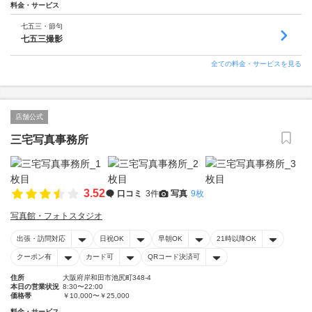
料金・サービス
七五三・節句
七五三撮影
全ての料金・サービスを見る
店舗公式
三宅写真事務所
3.52
口コミ
3件
写真
9枚
写真館・フォトスタジオ
出張・訪問対応
日祝OK
早朝OK
21時以降OK
クーポン有
カード可
QRコード決済可
住所
大阪府岸和田市池尻町348-4
本日の営業状況
8:30〜22:00
価格帯
￥10,000〜￥25,000
料金・サービス