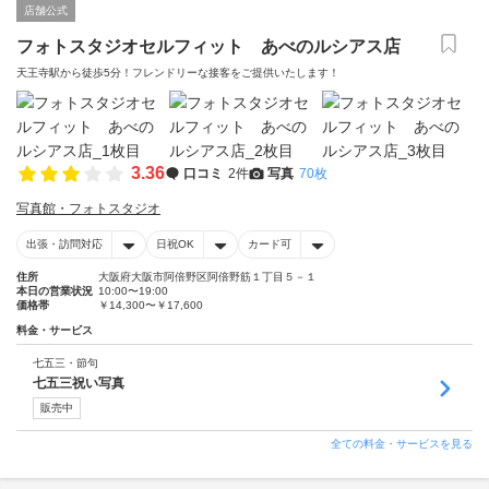
店舗公式
フォトスタジオセルフィット あべのルシアス店
天王寺駅から徒歩5分！フレンドリーな接客をご提供いたします！
3.36
口コミ
2件
写真
70枚
写真館・フォトスタジオ
出張・訪問対応
日祝OK
カード可
住所
大阪府大阪市阿倍野区阿倍野筋１丁目５－１
本日の営業状況
10:00〜19:00
価格帯
￥14,300〜￥17,600
料金・サービス
七五三・節句
七五三祝い写真
販売中
全ての料金・サービスを見る