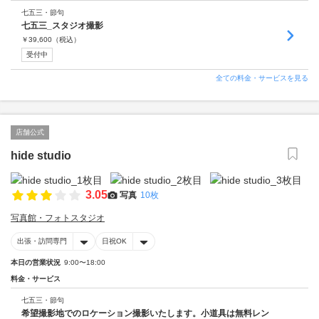
七五三・節句
七五三_スタジオ撮影
￥
39,600
（税込）
受付中
全ての料金・サービスを見る
店舗公式
hide studio
3.05
写真
10枚
写真館・フォトスタジオ
出張・訪問専門
日祝OK
本日の営業状況
9:00〜18:00
料金・サービス
七五三・節句
希望撮影地でのロケーション撮影いたします。小道具は無料レン