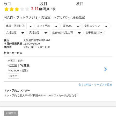
3.11
写真
5枚
写真館・フォトスタジオ
美容室・ヘアサロン
絵画教室
出張・訪問対応
ネット予約
日祝OK
女性スタッフ
女性歓迎
男性歓迎
飲食物持ち込み可
お子様連れOK
住所
大阪府門真市本町2-6-1
本日の営業状況
11:00〜19:00
価格帯
￥15,000〜￥120,000
料金・サービス
七五三・節句
七五三｜写真集
￥
50,000
（税込）
販売中
全ての料金・サービスを見る
ネット予約カレンダー
ネット予約で最大10,000円分のAmazonギフトカードが当たる！
店舗公式