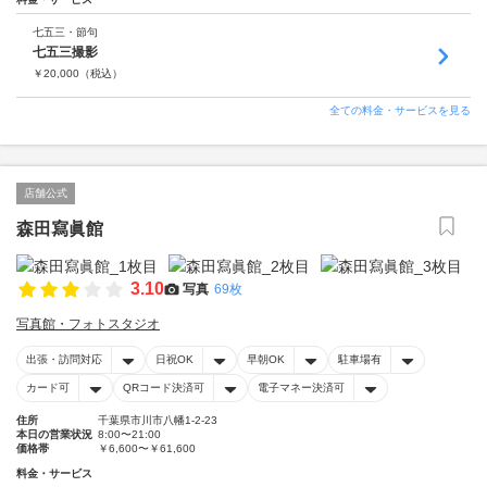
七五三・節句
七五三撮影
￥
20,000
（税込）
全ての料金・サービスを見る
店舗公式
森田寫眞館
3.10
写真
69枚
写真館・フォトスタジオ
出張・訪問対応
日祝OK
早朝OK
駐車場有
カード可
QRコード決済可
電子マネー決済可
住所
千葉県市川市八幡1-2-23
本日の営業状況
8:00〜21:00
価格帯
￥6,600〜￥61,600
料金・サービス