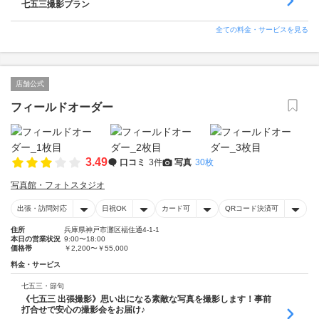
七五三撮影プラン
全ての料金・サービスを見る
店舗公式
フィールドオーダー
3.49
口コミ
3件
写真
30枚
写真館・フォトスタジオ
出張・訪問対応
日祝OK
カード可
QRコード決済可
住所
兵庫県神戸市灘区福住通4-1-1
本日の営業状況
9:00〜18:00
価格帯
￥2,200〜￥55,000
料金・サービス
七五三・節句
《七五三 出張撮影》思い出になる素敵な写真を撮影します！事前
打合せで安心の撮影会をお届け♪