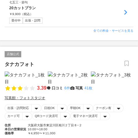
七五三・節句
20カットプラン
￥
9,900
（税込）
受付中
出張・訪問
全ての料金・サービスを見る
店舗公式
タナカフォト
3.39
口コミ
6件
写真
41枚
写真館・フォトスタジオ
出張・訪問対応
日祝OK
早朝OK
クーポン有
カード可
QRコード決済可
電子マネー決済可
住所
大阪府大阪市東淀川区相川２丁目８−２
本日の営業状況
10:00〜18:00
価格帯
￥4,950〜￥11,000