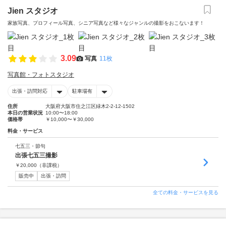
Jien スタジオ
家族写真、プロフィール写真、シニア写真など様々なジャンルの撮影をおこないます！
3.09
写真
11枚
写真館・フォトスタジオ
出張・訪問対応
駐車場有
住所
大阪府大阪市住之江区緑木2-2-12-1502
本日の営業状況
10:00〜18:00
価格帯
￥10,000〜￥30,000
料金・サービス
七五三・節句
出張七五三撮影
￥
20,000
（非課税）
販売中
出張・訪問
全ての料金・サービスを見る