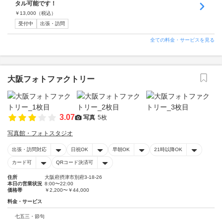
タル可能です！
￥
13,000
（税込）
受付中
出張・訪問
全ての料金・サービスを見る
大阪フォトファクトリー
3.07
写真
5枚
写真館・フォトスタジオ
出張・訪問対応
日祝OK
早朝OK
21時以降OK
カード可
QRコード決済可
住所
大阪府摂津市別府3-18-26
本日の営業状況
8:00〜22:00
価格帯
￥2,200〜￥44,000
料金・サービス
七五三・節句