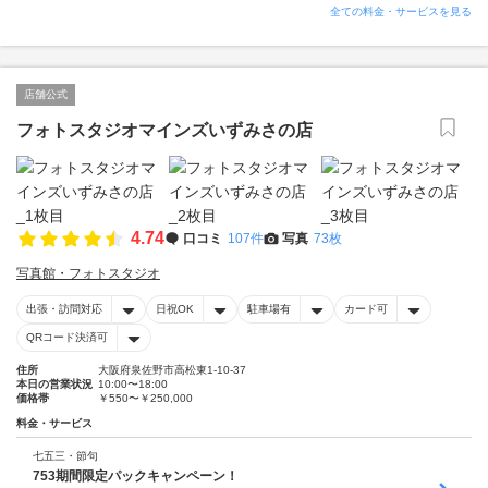
全ての料金・サービスを見る
店舗公式
フォトスタジオマインズいずみさの店
4.74
口コミ
107件
写真
73枚
写真館・フォトスタジオ
出張・訪問対応
日祝OK
駐車場有
カード可
QRコード決済可
住所
大阪府泉佐野市高松東1-10-37
本日の営業状況
10:00〜18:00
価格帯
￥550〜￥250,000
料金・サービス
七五三・節句
753期間限定パックキャンペーン！