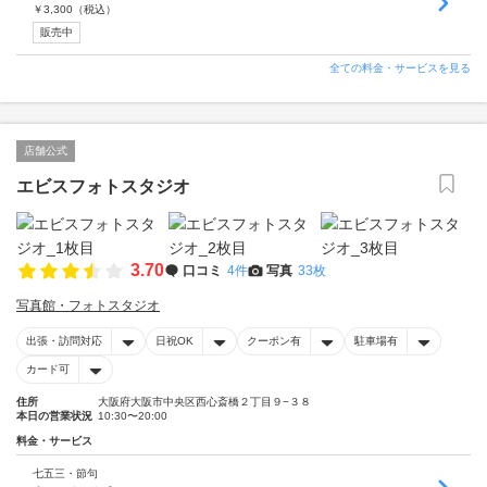
￥
3,300
（税込）
販売中
全ての料金・サービスを見る
店舗公式
エビスフォトスタジオ
3.70
口コミ
4件
写真
33枚
写真館・フォトスタジオ
出張・訪問対応
日祝OK
クーポン有
駐車場有
カード可
住所
大阪府大阪市中央区西心斎橋２丁目９−３８
本日の営業状況
10:30〜20:00
料金・サービス
七五三・節句