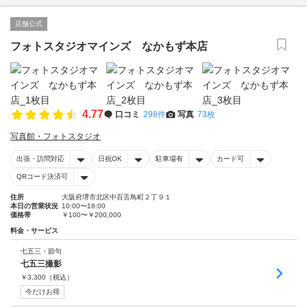
店舗公式
フォトスタジオマインズ なかもず本店
4.77
口コミ
298件
写真
73枚
写真館・フォトスタジオ
出張・訪問対応
日祝OK
駐車場有
カード可
QRコード決済可
住所
大阪府堺市北区中百舌鳥町２丁９１
本日の営業状況
10:00〜18:00
価格帯
￥100〜￥200,000
料金・サービス
七五三・節句
七五三撮影
￥
3,300
（税込）
今だけお得