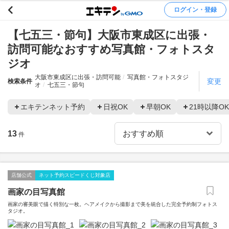
ログイン・登録
【七五三・節句】大阪市東成区に出張・
訪問可能なおすすめ写真館・フォトスタ
ジオ
大阪市東成区に出張・訪問可能
写真館・フォトスタジ
変更
検索条件
オ
七五三・節句
エキテンネット予約
日祝OK
早朝OK
21時以降OK
13
件
店舗公式
ネット予約スピードくじ対象店
画家の目写真館
画家の審美眼で描く特別な一枚。ヘアメイクから撮影まで美を統合した完全予約制フォトス
タジオ。