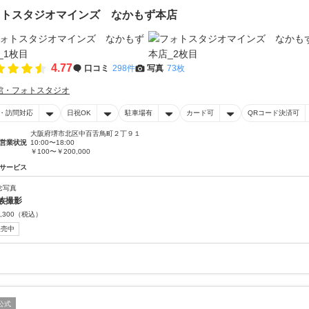
ォトスタジオマインズ なかもず本店
4.77
口コミ
298件
写真
73枚
館・フォトスタジオ
・訪問対応
日祝OK
駐車場有
カード可
QRコード決済可
大阪府堺市北区中百舌鳥町２丁９１
営業状況
10:00〜18:00
￥100〜￥200,000
サービス
念写真
族撮影
,300
（税込）
販売中
公式