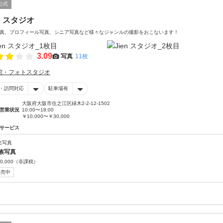
公式
en スタジオ
真、プロフィール写真、シニア写真など様々なジャンルの撮影をおこないます！
3.09
写真
11枚
館・フォトスタジオ
・訪問対応
駐車場有
大阪府大阪市住之江区緑木2-2-12-1502
営業状況
10:00〜18:00
￥10,000〜￥30,000
サービス
念写真
族写真
0,000
（非課税）
販売中