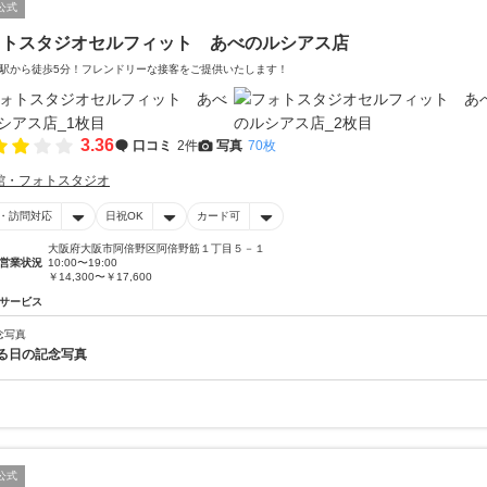
公式
ォトスタジオセルフィット あべのルシアス店
駅から徒歩5分！フレンドリーな接客をご提供いたします！
3.36
口コミ
2件
写真
70枚
館・フォトスタジオ
・訪問対応
日祝OK
カード可
大阪府大阪市阿倍野区阿倍野筋１丁目５－１
営業状況
10:00〜19:00
￥14,300〜￥17,600
サービス
念写真
る日の記念写真
公式