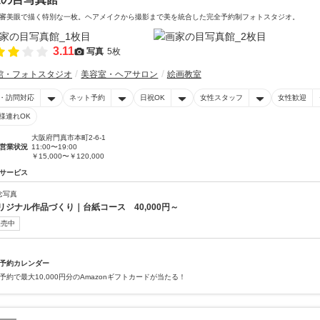
審美眼で描く特別な一枚。ヘアメイクから撮影まで美を統合した完全予約制フォトスタジオ。
3.11
写真
5枚
館・フォトスタジオ
美容室・ヘアサロン
絵画教室
・訪問対応
ネット予約
日祝OK
女性スタッフ
女性歓迎
様連れOK
大阪府門真市本町2-6-1
営業状況
11:00〜19:00
￥15,000〜￥120,000
サービス
念写真
リジナル作品づくり｜台紙コース 40,000円～
販売中
予約カレンダー
予約で最大10,000円分のAmazonギフトカードが当たる！