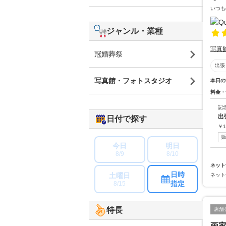
いつも
ジャンル・業種
写真
冠婚葬祭
出張
写真館・フォトスタジオ
本日の
料金・
記
出
日付で探す
￥
1
今日
明日
8/9
8/10
ネット
日時
土曜日
ネット
指定
8/15
特長
店舗
画