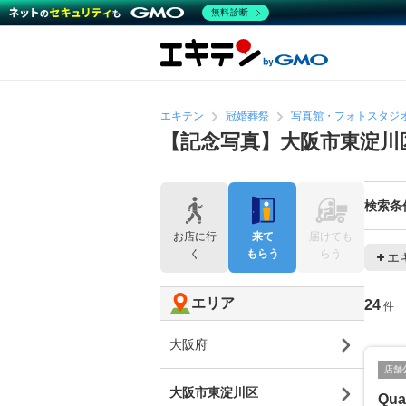
無料診断
エキテン
冠婚葬祭
写真館・フォトスタジ
【記念写真】大阪市東淀川
検索条
お店に行
来て
届けても
く
もらう
らう
エ
エリア
24
件
大阪府
店舗
大阪市東淀川区
Qua