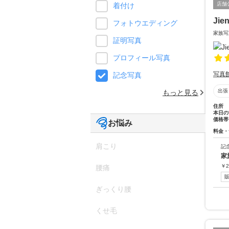
店舗
着付け
Ji
フォトウエディング
家族写
証明写真
プロフィール写真
写真
記念写真
出張
もっと見る
住所
本日の
価格帯
お悩み
料金・
肩こり
記
家
￥
2
腰痛
ぎっくり腰
くせ毛