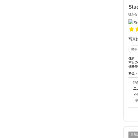
Stu
暖かな
写真
出張
住所
本日の
価格帯
料金・
記
ニ
￥
4
店舗