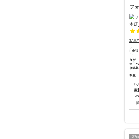
フ
写真
出張
住所
本日の
価格帯
料金・
記
家
￥
3
店舗