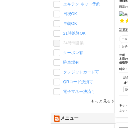
エキテン ネット予約
画家の
日祝OK
早朝OK
写真
21時以降OK
出張
24時間営業
お子
クーポン有
住所
本日の
駐車場有
価格帯
料金・
クレジットカード可
記
QRコード決済可
オ
電子マネー決済可
もっと見る
ネット
ネット
メニュー