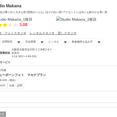
dio Makana
光が降り注ぐ大きな窓×照明がいらないほどの白い壁×アクセントには目にも鮮やかな青い壁
3.08
館・フォトスタジオ
レンタルスタジオ・貸しスタジオ
・訪問対応
完全禁煙
レンタル
飲食物持ち込み可
大阪府大阪市淀川区十三本町2-8-7
営業状況
定休日
￥14,300〜￥69,000
サービス
念写真
ューボーンフォト マカナプラン
8,000
（税込）
受付中
出張・訪問
公式