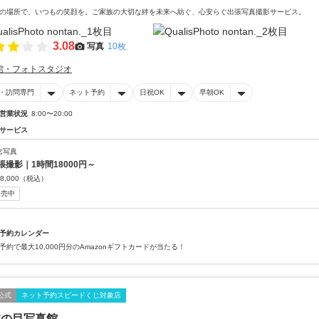
の場所で、いつもの笑顔を。ご家族の大切な絆を未来へ紡ぐ、心安らぐ出張写真撮影サービス。
3.08
写真
10枚
館・フォトスタジオ
・訪問専門
ネット予約
日祝OK
早朝OK
営業状況
8:00〜20:00
サービス
念写真
張撮影｜1時間18000円～
8,000
（税込）
販売中
予約カレンダー
予約で最大10,000円分のAmazonギフトカードが当たる！
公式
ネット予約スピードくじ対象店
家の目写真館