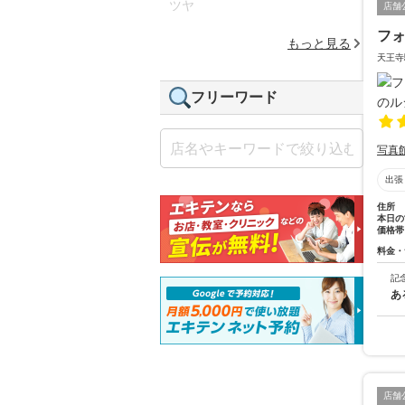
ツヤ
店舗
フ
もっと見る
天王寺
フリーワード
写真
出張
住所
本日の
価格帯
料金・
記
あ
店舗