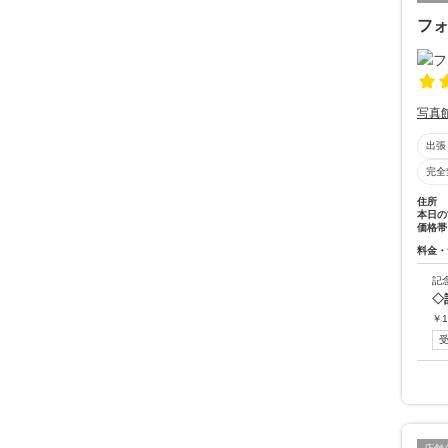
フ
写真
出張
完全
住所
本日の
価格帯
料金・
記
◇
￥
1