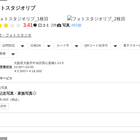
ォトスタジオリブ
3.41
口コミ
2件
写真
465枚
館・フォトスタジオ
・訪問対応
日祝OK
カード可
QRコード決済可
電子マネー
禁煙
大阪府大阪市中央区西心斎橋1-13-5
営業状況
10:00〜19:00
￥3,500〜￥18,000
サービス
念写真
記念写真・家族写真◇
8,000
（税込）
受付中