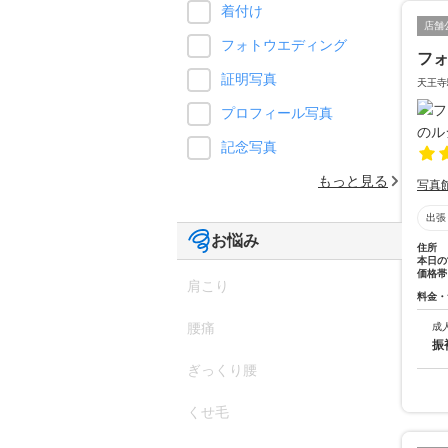
着付け
店舗
フォトウエディング
フ
証明写真
天王寺
プロフィール写真
記念写真
もっと見る
写真
出張
お悩み
住所
本日の
価格帯
肩こり
料金・
腰痛
成
振
ぎっくり腰
くせ毛