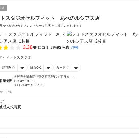
公式
ォトスタジオセルフィット あべのルシアス店
駅から徒歩5分！フレンドリーな接客をご提供いたします！
3.36
口コミ
2件
写真
70枚
館・フォトスタジオ
・訪問対応
日祝OK
カード可
大阪府大阪市阿倍野区阿倍野筋１丁目５－１
営業状況
10:00〜19:00
￥14,300〜￥17,600
サービス
人式
袖成人式写真