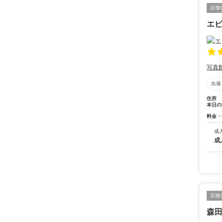
店舗
エ
写真
出張
住所
本日の
料金・
成
成
店舗
森