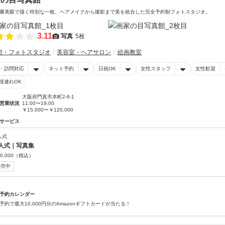
審美眼で描く特別な一枚。ヘアメイクから撮影まで美を統合した完全予約制フォトスタジオ。
3.11
写真
5枚
館・フォトスタジオ
美容室・ヘアサロン
絵画教室
・訪問対応
ネット予約
日祝OK
女性スタッフ
女性歓迎
様連れOK
大阪府門真市本町2-6-1
営業状況
11:00〜19:00
￥15,000〜￥120,000
サービス
人式
人式｜写真集
0,000
（税込）
販売中
予約カレンダー
予約で最大10,000円分のAmazonギフトカードが当たる！