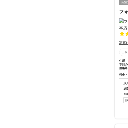
店舗
フ
写真
出張
住所
本日の
価格帯
料金・
成
追
￥
8