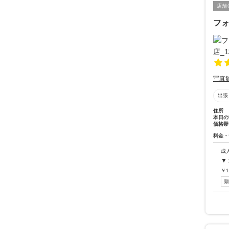
店舗
フ
写真
出張
住所
本日の
価格帯
料金・
成
▼
￥
1