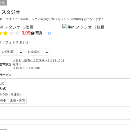
公式
en スタジオ
真、プロフィール写真、シニア写真など様々なジャンルの撮影をおこないます！
3.09
写真
11枚
館・フォトスタジオ
・訪問対応
駐車場有
大阪府大阪市住之江区緑木2-2-12-1502
営業状況
定休日
￥10,000〜￥30,000
サービス
人式
人式
0,000
（非課税）
販売中
出張・訪問