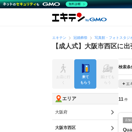
無料診断
エキテン
冠婚葬祭
写真館・フォトスタジ
【成人式】大阪市西区に出
検索条
お店に行
来て
届けても
く
もらう
らう
エ
エリア
11
件
大阪府
店舗
大阪市西区
Qua