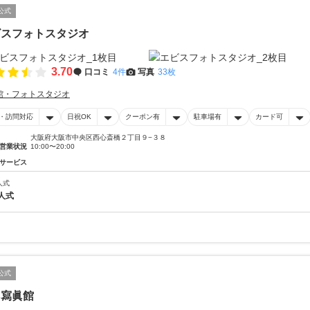
公式
ビスフォトスタジオ
3.70
口コミ
4件
写真
33枚
館・フォトスタジオ
・訪問対応
日祝OK
クーポン有
駐車場有
カード可
大阪府大阪市中央区西心斎橋２丁目９−３８
営業状況
10:00〜20:00
サービス
人式
人式
公式
田寫眞館