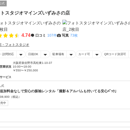
公式
ォトスタジオマインズいずみさの店
4.74
口コミ
107件
写真
73枚
館・フォトスタジオ
・訪問対応
日祝OK
駐車場有
カード可
QRコード決済可
大阪府泉佐野市高松東1-10-37
営業状況
10:00〜18:00
￥550〜￥250,000
サービス
人式
 追加料金なしで安心の振袖レンタル「撮影＆アルバムも付いてる安心ﾊﾟｯｸ」
08,900
（税込）
販売中