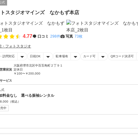
公式
ォトスタジオマインズ なかもず本店
4.77
口コミ
298件
写真
73枚
館・フォトスタジオ
・訪問対応
日祝OK
駐車場有
カード可
QRコード決済可
大阪府堺市北区中百舌鳥町２丁９１
営業状況
定休日
￥100〜￥200,000
サービス
人式
加料金なし 選べる振袖レンタル
8,000
（税込）
販売中