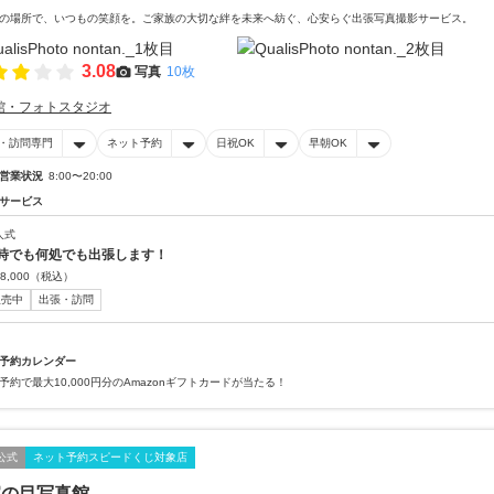
の場所で、いつもの笑顔を。ご家族の大切な絆を未来へ紡ぐ、心安らぐ出張写真撮影サービス。
3.08
写真
10枚
館・フォトスタジオ
・訪問専門
ネット予約
日祝OK
早朝OK
営業状況
8:00〜20:00
サービス
人式
時でも何処でも出張します！
8,000
（税込）
販売中
出張・訪問
予約カレンダー
予約で最大10,000円分のAmazonギフトカードが当たる！
公式
ネット予約スピードくじ対象店
家の目写真館