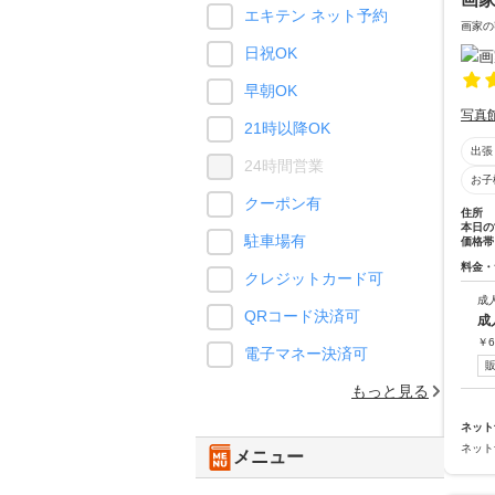
エキテン ネット予約
画家の
日祝OK
早朝OK
写真
21時以降OK
出張
24時間営業
お子
クーポン有
住所
本日の
駐車場有
価格帯
料金・
クレジットカード可
成
QRコード決済可
成
￥
6
電子マネー決済可
もっと見る
ネット
ネット
メニュー