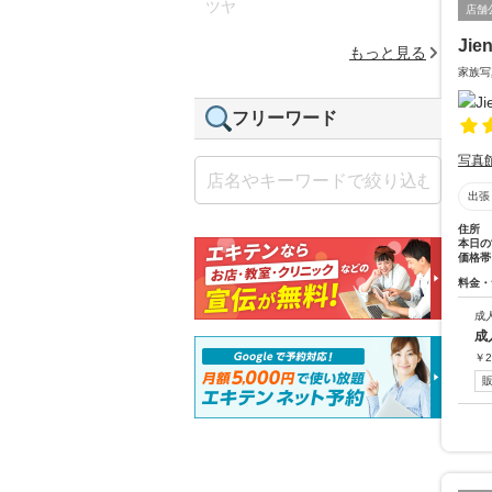
ツヤ
店舗
Ji
もっと見る
家族写
フリーワード
写真
出張
住所
本日の
価格帯
料金・
成
成
￥
2