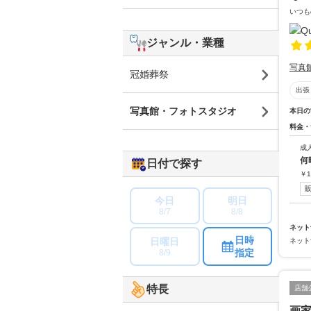
いつも
ジャンル・業種
写真
冠婚葬祭
出張
写真館・フォトスタジオ
本日の
料金・
成
何
日付で探す
￥
1
今日
明日
8/7
8/8
ネット
日時
日曜日
ネット
指定
8/9
特長
店舗
画