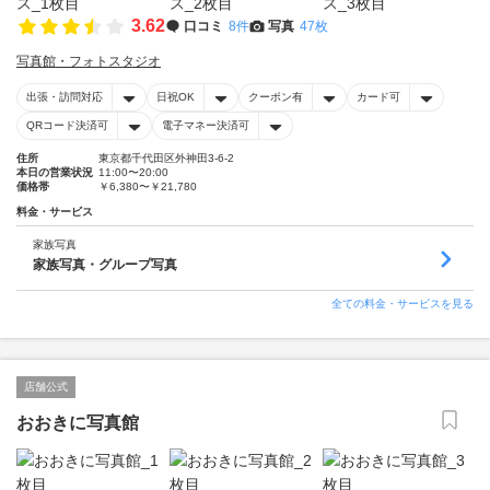
3.62
口コミ
8件
写真
47枚
写真館・フォトスタジオ
出張・訪問対応
日祝OK
クーポン有
カード可
QRコード決済可
電子マネー決済可
住所
東京都千代田区外神田3-6-2
本日の営業状況
11:00〜20:00
価格帯
￥6,380〜￥21,780
料金・サービス
家族写真
家族写真・グループ写真
全ての料金・サービスを見る
店舗公式
おおきに写真館