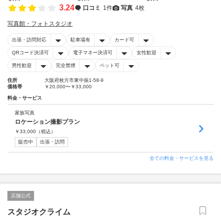
3.24
口コミ
1件
写真
4枚
写真館・フォトスタジオ
出張・訪問対応
駐車場有
カード可
QRコード決済可
電子マネー決済可
女性歓迎
男性歓迎
完全禁煙
ペット可
住所
大阪府枚方市東中振1-58-9
価格帯
￥20,000〜￥33,000
料金・サービス
家族写真
ロケーション撮影プラン
￥
33,000
（税込）
販売中
出張・訪問
全ての料金・サービスを見る
店舗公式
スタジオクライム