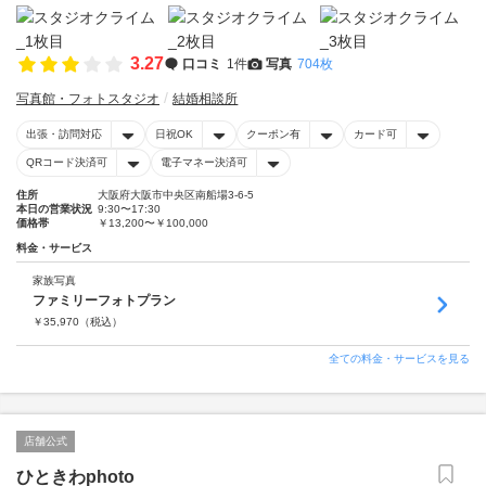
3.27
口コミ
1件
写真
704枚
写真館・フォトスタジオ
結婚相談所
出張・訪問対応
日祝OK
クーポン有
カード可
QRコード決済可
電子マネー決済可
住所
大阪府大阪市中央区南船場3-6-5
本日の営業状況
9:30〜17:30
価格帯
￥13,200〜￥100,000
料金・サービス
家族写真
ファミリーフォトプラン
￥
35,970
（税込）
全ての料金・サービスを見る
店舗公式
ひときわphoto