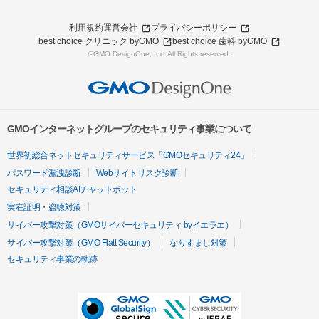
利用規約
運営会社
プライバシーポリシー
best choice クリニック byGMO
best choice 歯科 byGMO
©GMO DesignOne, Inc. All Rights reserved.
GMOインターネットグループのセキュリティ事業について
世界初総合ネットセキュリティサービス「GMOセキュリティ24」
パスワード漏洩診断
Webサイトリスク診断
セキュリティ相談AIチャットボット
実在証明・盗聴対策
サイバー攻撃対策（GMOサイバーセキュリティ byイエラエ）
サイバー攻撃対策（GMO Flatt Security）
なりすまし対策
セキュリティ事業の軌跡