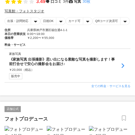
3.49
口コミ
3件
写真
30枚
写真館・フォトスタジオ
出張・訪問対応
日祝OK
カード可
QRコード決済可
住所
兵庫県神戸市灘区福住通4-1-1
本日の営業状況
9:00〜18:00
価格帯
￥2,200〜￥55,000
料金・サービス
家族写真
《家族写真 出張撮影》思い出になる素敵な写真を撮影します！事
前打合せで安心の撮影会をお届け♪
￥
20,000
（税込）
販売中
全ての料金・サービスを見る
店舗公式
フォトプロデュース