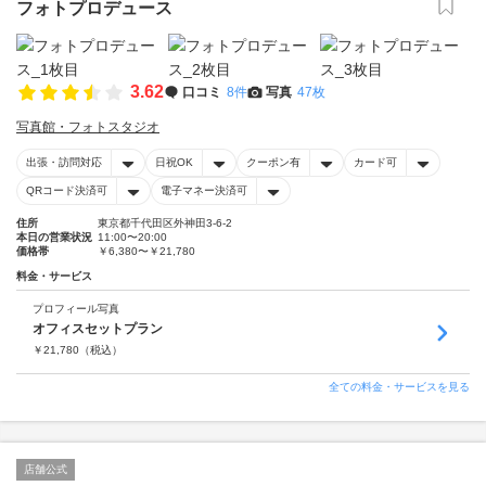
フォトプロデュース
3.62
口コミ
8件
写真
47枚
写真館・フォトスタジオ
出張・訪問対応
日祝OK
クーポン有
カード可
QRコード決済可
電子マネー決済可
住所
東京都千代田区外神田3-6-2
本日の営業状況
11:00〜20:00
価格帯
￥6,380〜￥21,780
料金・サービス
プロフィール写真
オフィスセットプラン
￥
21,780
（税込）
全ての料金・サービスを見る
店舗公式