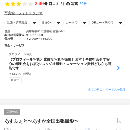
3.49
口コミ
3件
写真
30枚
写真館・フォトスタジオ
出張・訪問対応
日祝OK
カード可
QRコード決済可
住所
兵庫県神戸市灘区福住通4-1-1
本日の営業状況
9:00〜18:00
価格帯
￥2,200〜￥55,000
料金・サービス
プロフィール写真
《プロフィール写真》素敵な写真を撮影します！事前打合せで安
心の撮影会をお届け♪スタジオ撮影・ロケーション撮影どちらも可
能です！
￥
13,200
（税込）
販売中
全ての料金・サービスを見る
店舗公式
あすふぉと〜あすか全国出張撮影〜