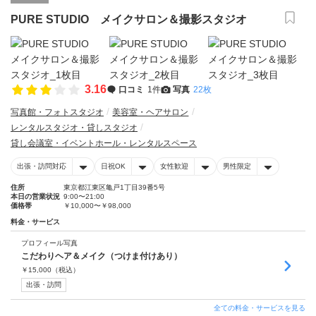
PURE STUDIO メイクサロン＆撮影スタジオ
3.16
口コミ
1件
写真
22枚
写真館・フォトスタジオ
美容室・ヘアサロン
レンタルスタジオ・貸しスタジオ
貸し会議室・イベントホール・レンタルスペース
出張・訪問対応
日祝OK
女性歓迎
男性限定
住所
東京都江東区亀戸1丁目39番5号
本日の営業状況
9:00〜21:00
価格帯
￥10,000〜￥98,000
料金・サービス
プロフィール写真
こだわりヘア＆メイク（つけま付けあり）
￥
15,000
（税込）
出張・訪問
全ての料金・サービスを見る