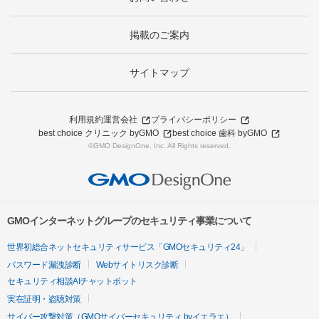
掲載のご案内
サイトマップ
利用規約
運営会社
プライバシーポリシー
best choice クリニック byGMO
best choice 歯科 byGMO
©GMO DesignOne, Inc. All Rights reserved.
GMOインターネットグループのセキュリティ事業について
世界初総合ネットセキュリティサービス「GMOセキュリティ24」
パスワード漏洩診断
Webサイトリスク診断
セキュリティ相談AIチャットボット
実在証明・盗聴対策
サイバー攻撃対策（GMOサイバーセキュリティ byイエラエ）