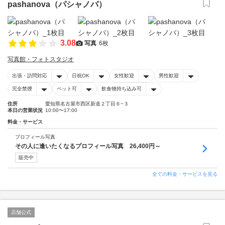
pashanova（パシャノバ）
3.08
写真
6枚
写真館・フォトスタジオ
出張・訪問対応
日祝OK
女性歓迎
男性歓迎
完全禁煙
ペット可
飲食物持ち込み可
住所
愛知県名古屋市西区新道２丁目６−３
本日の営業状況
10:00〜17:00
料金・サービス
プロフィール写真
その人に逢いたくなるプロフィール写真 26,400円～
販売中
全ての料金・サービスを見る
店舗公式