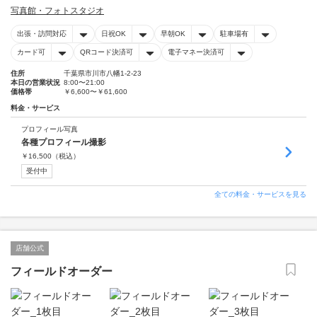
写真館・フォトスタジオ
出張・訪問対応
日祝OK
早朝OK
駐車場有
カード可
QRコード決済可
電子マネー決済可
住所
千葉県市川市八幡1-2-23
本日の営業状況
8:00〜21:00
価格帯
￥6,600〜￥61,600
料金・サービス
プロフィール写真
各種プロフィール撮影
￥
16,500
（税込）
受付中
全ての料金・サービスを見る
店舗公式
フィールドオーダー