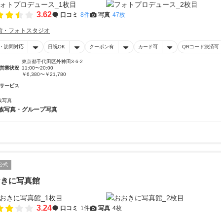
3.62
口コミ
8件
写真
47枚
館・フォトスタジオ
・訪問対応
日祝OK
クーポン有
カード可
QRコード決済可
東京都千代田区外神田3-6-2
営業状況
11:00〜20:00
￥6,380〜￥21,780
サービス
族写真
族写真・グループ写真
公式
おきに写真館
3.24
口コミ
1件
写真
4枚