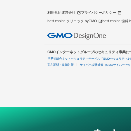
利用規約
運営会社
プライバシーポリシー
best choice クリニック byGMO
best choice 歯科
GMOインターネットグループのセキュリティ事業に
世界初総合ネットセキュリティサービス「GMOセキュリティ2
実在証明・盗聴対策
サイバー攻撃対策（GMOサイバーセキ