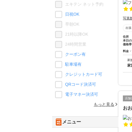
エキテン ネット予約
日祝OK
写真
早朝OK
出張
21時以降OK
住所
本日の
24時間営業
価格帯
料金・
クーポン有
家
駐車場有
家
クレジットカード可
QRコード決済可
電子マネー決済可
店舗
もっと見る
お
メニュー