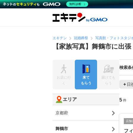
無料診断
エキテン
冠婚葬祭
写真館・フォトスタジ
【家族写真】舞鶴市に出張
検索条
お店に行
来て
届けても
く
もらう
らう
日
エリア
5
件
京都府
店舗
舞鶴市
フ