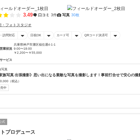
3.49
口コミ
3件
写真
30枚
館・フォトスタジオ
・訪問対応
日祝OK
カード可
QRコード決済可
兵庫県神戸市灘区福住通4-1-1
営業状況
9:00〜18:00
￥2,200〜￥55,000
サービス
族写真
家族写真 出張撮影》思い出になる素敵な写真を撮影します！事前打合せで安心の撮
0,000
（税込）
販売中
公式
ォトプロデュース