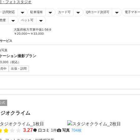
館・フォトスタジオ
・訪問対応
駐車場有
カード可
QRコード決済可
電子マネ
禁煙
ペット可
大阪府枚方市東中振1-58-9
￥20,000〜￥33,000
サービス
族写真
ケーション撮影プラン
3,000
（税込）
販売中
出張・訪問
公式
タジオクライム
3.27
口コミ
1件
写真
704枚