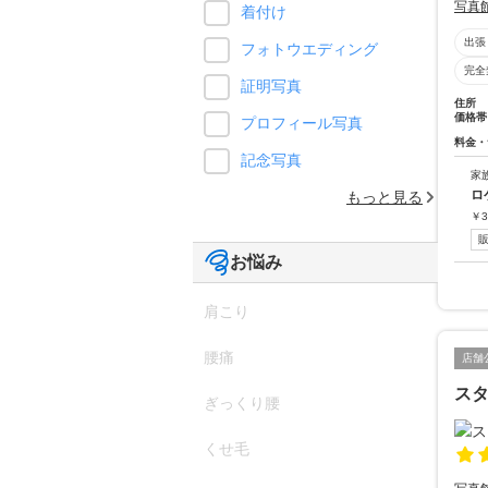
写真
着付け
出張
フォトウエディング
完全
証明写真
住所
価格帯
プロフィール写真
料金・
記念写真
家
ロ
もっと見る
￥
3
お悩み
肩こり
腰痛
店舗
ス
ぎっくり腰
くせ毛