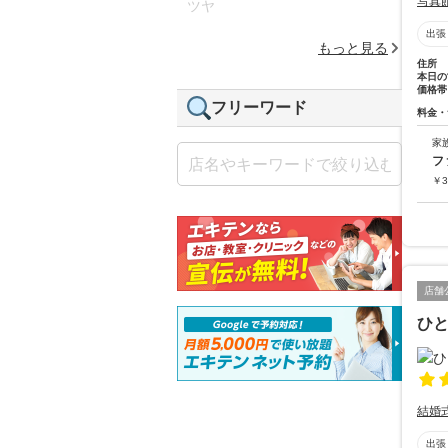
写真
ツヤ
出張
もっと見る
住所
本日の
価格帯
フリーワード
料金・
家
フ
￥
3
店舗
ひと
結婚
出張