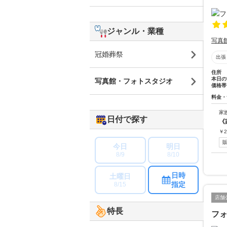
ジャンル・業種
写真
冠婚葬祭
出張
住所
本日の
写真館・フォトスタジオ
価格帯
料金・
家
日付で探す
《
￥
2
今日
明日
8/9
8/10
日時
土曜日
指定
8/15
店舗
特長
フ