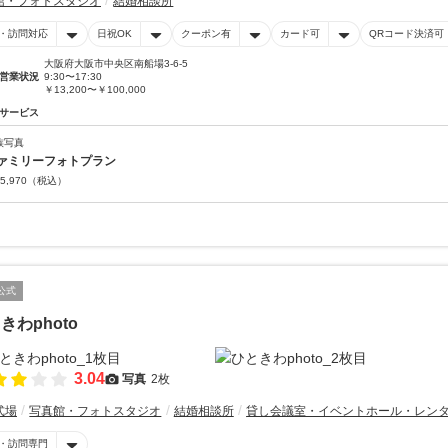
館・フォトスタジオ
結婚相談所
・訪問対応
日祝OK
クーポン有
カード可
QRコード決済可
大阪府大阪市中央区南船場3-6-5
営業状況
9:30〜17:30
￥13,200〜￥100,000
サービス
族写真
ァミリーフォトプラン
5,970
（税込）
公式
きわphoto
3.04
写真
2枚
式場
写真館・フォトスタジオ
結婚相談所
貸し会議室・イベントホール・レン
・訪問専門