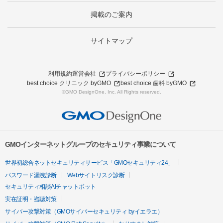
掲載のご案内
サイトマップ
利用規約
運営会社
プライバシーポリシー
best choice クリニック byGMO
best choice 歯科 byGMO
©GMO DesignOne, Inc. All Rights reserved.
GMOインターネットグループのセキュリティ事業について
世界初総合ネットセキュリティサービス「GMOセキュリティ24」
パスワード漏洩診断
Webサイトリスク診断
セキュリティ相談AIチャットボット
実在証明・盗聴対策
サイバー攻撃対策（GMOサイバーセキュリティ byイエラエ）