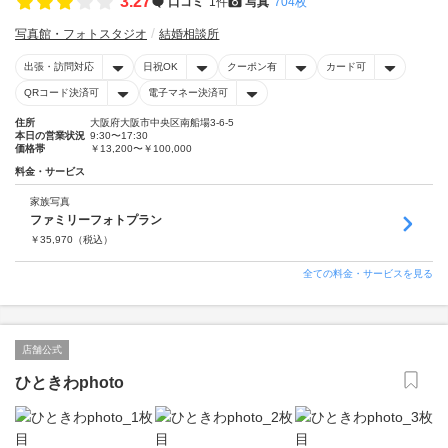
3.27
口コミ
1件
写真
704枚
写真館・フォトスタジオ
結婚相談所
出張・訪問対応
日祝OK
クーポン有
カード可
QRコード決済可
電子マネー決済可
住所
大阪府大阪市中央区南船場3-6-5
本日の営業状況
9:30〜17:30
価格帯
￥13,200〜￥100,000
料金・サービス
家族写真
ファミリーフォトプラン
￥
35,970
（税込）
全ての料金・サービスを見る
店舗公式
ひときわphoto