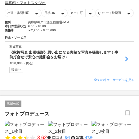
写真館・フォトスタジオ
出張・訪問対応
日祝OK
カード可
QRコード決済可
住所
兵庫県神戸市灘区福住通4-1-1
本日の営業状況
9:00〜18:00
価格帯
￥2,200〜￥55,000
料金・サービス
家族写真
《家族写真 出張撮影》思い出になる素敵な写真を撮影します！事
前打合せで安心の撮影会をお届け♪
￥
20,000
（税込）
販売中
全ての料金・サービスを見る
店舗公式
フォトプロデュース
3.62
口コミ
8件
写真
47枚