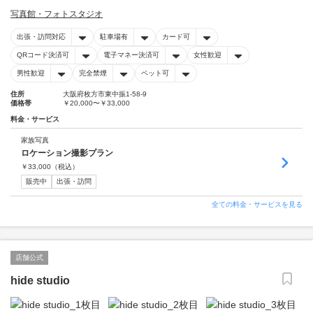
写真館・フォトスタジオ
出張・訪問対応
駐車場有
カード可
QRコード決済可
電子マネー決済可
女性歓迎
男性歓迎
完全禁煙
ペット可
住所
大阪府枚方市東中振1-58-9
価格帯
￥20,000〜￥33,000
料金・サービス
家族写真
ロケーション撮影プラン
￥
33,000
（税込）
販売中
出張・訪問
全ての料金・サービスを見る
店舗公式
hide studio