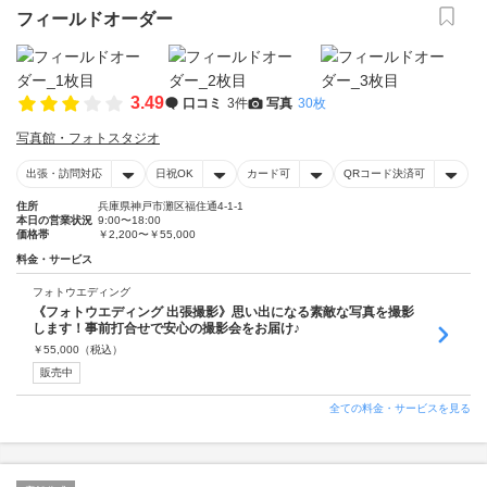
フィールドオーダー
3.49
口コミ
3件
写真
30枚
写真館・フォトスタジオ
出張・訪問対応
日祝OK
カード可
QRコード決済可
住所
兵庫県神戸市灘区福住通4-1-1
本日の営業状況
9:00〜18:00
価格帯
￥2,200〜￥55,000
料金・サービス
フォトウエディング
《フォトウエディング 出張撮影》思い出になる素敵な写真を撮影
します！事前打合せで安心の撮影会をお届け♪
￥
55,000
（税込）
販売中
全ての料金・サービスを見る