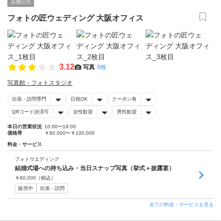
店舗公式
フォトの匠ウェディング 大阪オフィス
3.12
写真
8枚
写真館・フォトスタジオ
出張・訪問専門
日祝OK
クーポン有
QRコード決済可
女性歓迎
男性歓迎
本日の営業状況
10:00〜19:00
価格帯
￥80,000〜￥100,000
料金・サービス
フォトウエディング
結婚式場への持ち込み・当日スナップ写真（挙式＋披露宴）
￥
80,000
（税込）
販売中
出張・訪問
全ての料金・サービスを見る