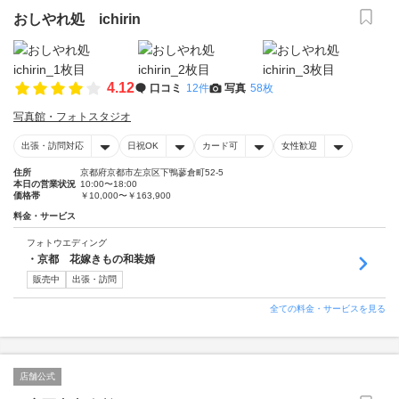
おしやれ処 ichirin
4.12
口コミ
12件
写真
58枚
写真館・フォトスタジオ
出張・訪問対応
日祝OK
カード可
女性歓迎
住所
京都府京都市左京区下鴨蓼倉町52-5
本日の営業状況
10:00〜18:00
価格帯
￥10,000〜￥163,900
料金・サービス
フォトウエディング
・京都 花嫁きもの和装婚
販売中
出張・訪問
全ての料金・サービスを見る
店舗公式