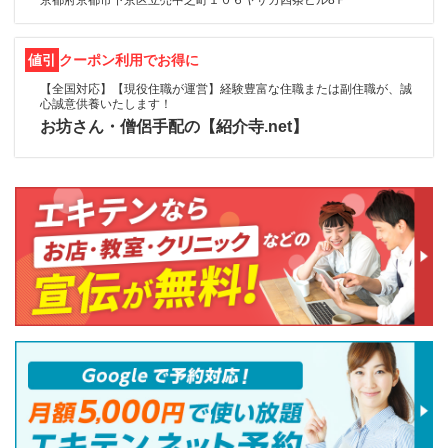
京都府京都市下京区立売中之町１０６ヤサカ四条ビル8Ｆ
値引
クーポン利用でお得に
【全国対応】【現役住職が運営】経験豊富な住職または副住職が、誠
心誠意供養いたします！
お坊さん・僧侶手配の【紹介寺.net】