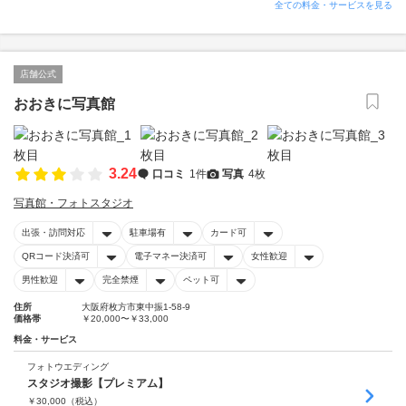
全ての料金・サービスを見る
店舗公式
おおきに写真館
3.24
口コミ
1件
写真
4枚
写真館・フォトスタジオ
出張・訪問対応
駐車場有
カード可
QRコード決済可
電子マネー決済可
女性歓迎
男性歓迎
完全禁煙
ペット可
住所
大阪府枚方市東中振1-58-9
価格帯
￥20,000〜￥33,000
料金・サービス
フォトウエディング
スタジオ撮影【プレミアム】
￥
30,000
（税込）