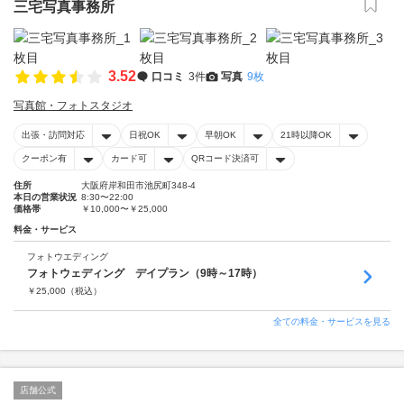
三宅写真事務所
3.52
口コミ
3件
写真
9枚
写真館・フォトスタジオ
出張・訪問対応
日祝OK
早朝OK
21時以降OK
クーポン有
カード可
QRコード決済可
住所
大阪府岸和田市池尻町348-4
本日の営業状況
8:30〜22:00
価格帯
￥10,000〜￥25,000
料金・サービス
フォトウエディング
フォトウェディング デイプラン（9時～17時）
￥
25,000
（税込）
全ての料金・サービスを見る
店舗公式