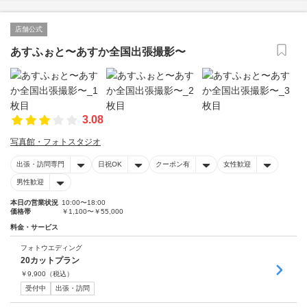
店舗公式
あすふぉと〜あすか全国出張撮影〜
3.08
写真館・フォトスタジオ
出張・訪問専門
日祝OK
クーポン有
女性歓迎
男性歓迎
本日の営業状況
10:00〜18:00
価格帯
￥1,100〜￥55,000
料金・サービス
フォトウエディング
20カットプラン
￥
9,900
（税込）
受付中
出張・訪問