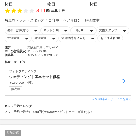
3.11
写真
5枚
写真館・フォトスタジオ
美容室・ヘアサロン
絵画教室
出張・訪問対応
ネット予約
日祝OK
女性スタッフ
女性歓迎
男性歓迎
飲食物持ち込み可
お子様連れOK
住所
大阪府門真市本町2-6-1
本日の営業状況
11:00〜19:00
価格帯
￥15,000〜￥120,000
料金・サービス
フォトウエディング
ウェディング｜基本セット価格
￥
100,000
（税込）
販売中
全ての料金・サービスを見る
ネット予約カレンダー
ネット予約で最大10,000円分のAmazonギフトカードが当たる！
店舗公式