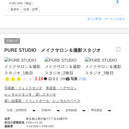
￥
357,500
（税込）
販売中
出張・訪問
全ての料金・サービスを見る
店舗公式
PURE STUDIO メイクサロン＆撮影スタジオ
3.16
口コミ
1件
写真
22枚
写真館・フォトスタジオ
美容室・ヘアサロン
レンタルスタジオ・貸しスタジオ
貸し会議室・イベントホール・レンタルスペース
出張・訪問対応
日祝OK
女性歓迎
男性限定
住所
東京都江東区亀戸1丁目39番5号
本日の営業状況
9:00〜21:00
価格帯
￥10,000〜￥98,000