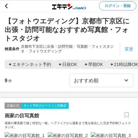
ログイン・登録
【フォトウエディング】京都市下京区に
出張・訪問可能なおすすめ写真館・フォ
トスタジオ
京都市下京区に出張・訪問可能
写真館・フォトスタジ
変更
検索条件
オ
フォトウエディング
エキテンネット予約
日祝OK
早朝OK
21時以降OK
9
件
店舗公式
ネット予約スピードくじ対象店
画家の目写真館
画家の審美眼で描く特別な一枚。ヘアメイクから撮影まで美を統合した完全予約制フォトス
タジオ。