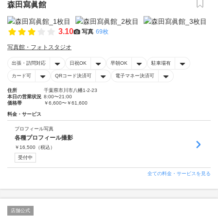
森田寫眞館
3.10
写真
69枚
写真館・フォトスタジオ
出張・訪問対応
日祝OK
早朝OK
駐車場有
カード可
QRコード決済可
電子マネー決済可
住所
千葉県市川市八幡1-2-23
本日の営業状況
8:00〜21:00
価格帯
￥6,600〜￥61,600
料金・サービス
プロフィール写真
各種プロフィール撮影
￥
16,500
（税込）
受付中
全ての料金・サービスを見る
店舗公式