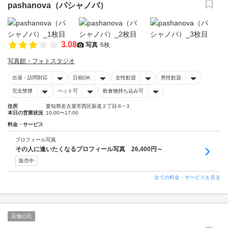
pashanova（パシャノバ）
3.08
写真
6枚
写真館・フォトスタジオ
出張・訪問対応
日祝OK
女性歓迎
男性歓迎
完全禁煙
ペット可
飲食物持ち込み可
住所
愛知県名古屋市西区新道２丁目６−３
本日の営業状況
10:00〜17:00
料金・サービス
プロフィール写真
その人に逢いたくなるプロフィール写真 26,400円～
販売中
全ての料金・サービスを見る
店舗公式