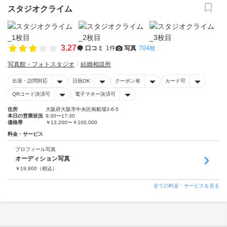
スタジオクライム
3.27
口コミ
1件
写真
704枚
写真館・フォトスタジオ
結婚相談所
出張・訪問対応
日祝OK
クーポン有
カード可
QRコード決済可
電子マネー決済可
住所
大阪府大阪市中央区南船場3-6-5
本日の営業状況
9:30〜17:30
価格帯
￥13,200〜￥100,000
料金・サービス
プロフィール写真
オーディション写真
￥
19,800
（税込）
全ての料金・サービスを見る