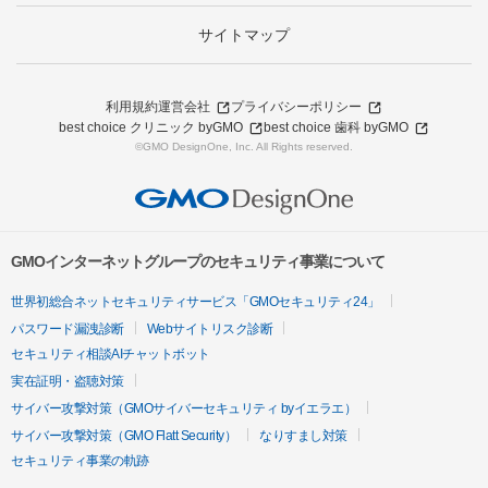
サイトマップ
利用規約
運営会社
プライバシーポリシー
best choice クリニック byGMO
best choice 歯科 byGMO
©GMO DesignOne, Inc. All Rights reserved.
GMOインターネットグループのセキュリティ事業について
世界初総合ネットセキュリティサービス「GMOセキュリティ24」
パスワード漏洩診断
Webサイトリスク診断
セキュリティ相談AIチャットボット
実在証明・盗聴対策
サイバー攻撃対策（GMOサイバーセキュリティ byイエラエ）
サイバー攻撃対策（GMO Flatt Security）
なりすまし対策
セキュリティ事業の軌跡