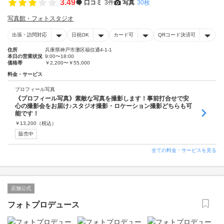
3.49
口コミ
3件
写真
30枚
写真館・フォトスタジオ
出張・訪問対応
日祝OK
カード可
QRコード決済可
住所
兵庫県神戸市灘区福住通4-1-1
本日の営業状況
9:00〜18:00
価格帯
￥2,200〜￥55,000
料金・サービス
プロフィール写真
《プロフィール写真》素敵な写真を撮影します！事前打合せで安
心の撮影会をお届け♪スタジオ撮影・ロケーション撮影どちらも可
能です！
￥
13,200
（税込）
販売中
全ての料金・サービスを見る
店舗公式
フォトプロデュース