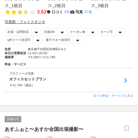
3.62
口コミ
8件
写真
47枚
写真館・フォトスタジオ
出張・訪問対応
日祝OK
クーポン有
カード可
QRコード決済可
電子マネー決済可
住所
東京都千代田区外神田3-6-2
本日の営業状況
11:00〜20:00
価格帯
￥6,380〜￥21,780
料金・サービス
プロフィール写真
オフィスセットプラン
￥
21,780
（税込）
全ての料金・サービスを見る
店舗公式
あすふぉと〜あすか全国出張撮影〜