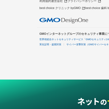
利用規約
運営会社
プライバシーポリシー
best choice クリニック byGMO
best choice 歯科
GMOインターネットグループのセキュリティ事業に
世界初総合ネットセキュリティサービス「GMOセキュリティ2
実在証明・盗聴対策
サイバー攻撃対策（GMOサイバーセキ