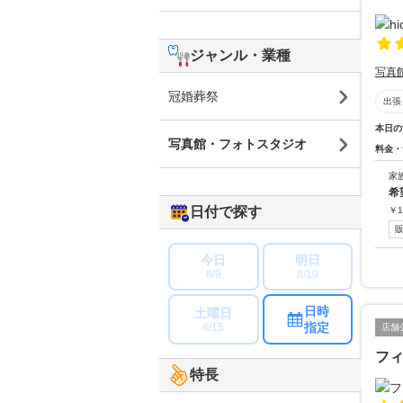
ジャンル・業種
写真
冠婚葬祭
出張
本日の
写真館・フォトスタジオ
料金・
家
希
日付で探す
￥
1
今日
明日
8/9
8/10
日時
土曜日
指定
8/15
店舗
フ
特長