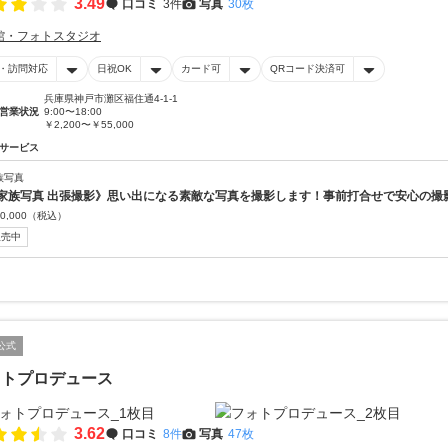
3.49
口コミ
3件
写真
30枚
館・フォトスタジオ
・訪問対応
日祝OK
カード可
QRコード決済可
兵庫県神戸市灘区福住通4-1-1
営業状況
9:00〜18:00
￥2,200〜￥55,000
サービス
族写真
家族写真 出張撮影》思い出になる素敵な写真を撮影します！事前打合せで安心の撮
0,000
（税込）
販売中
公式
ォトプロデュース
3.62
口コミ
8件
写真
47枚