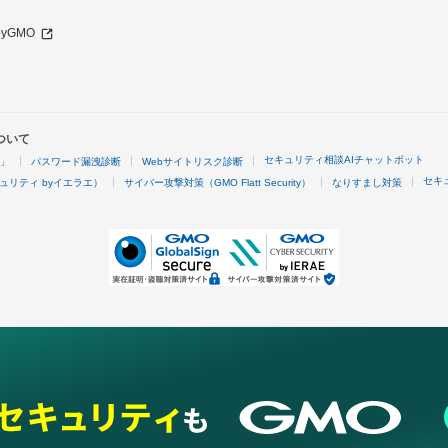
 byGMO
ついて
セキュリティ相談AIチャットボット
4」
パスワード漏洩診断
Webサイトリスク診断
セキ
ュリティ byイエラエ）
サイバー攻撃対策（GMO Flatt Security）
なりすまし対策