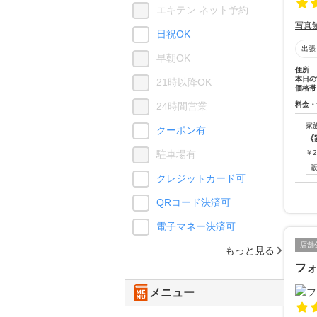
エキテン ネット予約
写真
日祝OK
出張
早朝OK
住所
本日の
21時以降OK
価格帯
料金・
24時間営業
家
クーポン有
《
￥
2
駐車場有
クレジットカード可
QRコード決済可
電子マネー決済可
店舗
もっと見る
フ
メニュー