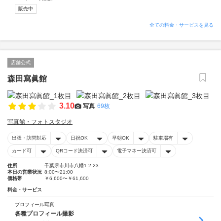
販売中
全ての料金・サービスを見る
店舗公式
森田寫眞館
3.10
写真
69枚
写真館・フォトスタジオ
出張・訪問対応
日祝OK
早朝OK
駐車場有
カード可
QRコード決済可
電子マネー決済可
住所
千葉県市川市八幡1-2-23
本日の営業状況
8:00〜21:00
価格帯
￥6,600〜￥61,600
料金・サービス
プロフィール写真
各種プロフィール撮影