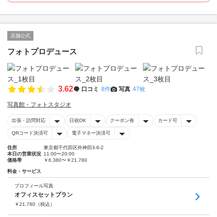
店舗公式
フォトプロデュース
3.62
口コミ
8件
写真
47枚
写真館・フォトスタジオ
出張・訪問対応
日祝OK
クーポン有
カード可
QRコード決済可
電子マネー決済可
住所
東京都千代田区外神田3-6-2
本日の営業状況
11:00〜20:00
価格帯
￥6,380〜￥21,780
料金・サービス
プロフィール写真
オフィスセットプラン
￥
21,780
（税込）