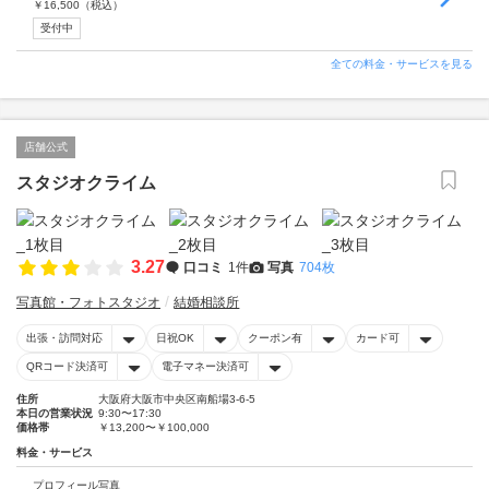
￥
16,500
（税込）
受付中
全ての料金・サービスを見る
店舗公式
スタジオクライム
3.27
口コミ
1件
写真
704枚
写真館・フォトスタジオ
結婚相談所
出張・訪問対応
日祝OK
クーポン有
カード可
QRコード決済可
電子マネー決済可
住所
大阪府大阪市中央区南船場3-6-5
本日の営業状況
9:30〜17:30
価格帯
￥13,200〜￥100,000
料金・サービス
プロフィール写真