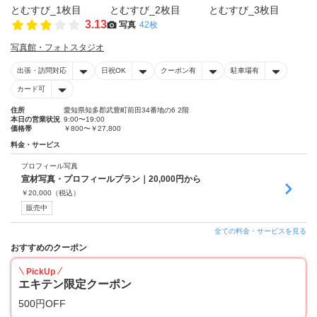
3.13
写真
42枚
写真館・フォトスタジオ
出張・訪問対応
日祝OK
クーポン有
駐車場有
カード可
住所
愛知県知多郡武豊町前田34番地の6 2階
本日の営業状況
9:00〜19:00
価格帯
￥800〜￥27,800
料金・サービス
プロフィール写真
宣材写真・プロフィールプラン｜20,000円から
￥
20,000
（税込）
販売中
全ての料金・サービスを見る
おすすめのクーポン
PickUp
エキテン限定クーポン
500円OFF