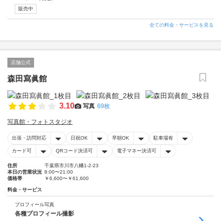
販売中
全ての料金・サービスを見る
店舗公式
森田寫眞館
3.10
写真
69枚
写真館・フォトスタジオ
出張・訪問対応
日祝OK
早朝OK
駐車場有
カード可
QRコード決済可
電子マネー決済可
住所
千葉県市川市八幡1-2-23
本日の営業状況
8:00〜21:00
価格帯
￥6,600〜￥61,600
料金・サービス
プロフィール写真
各種プロフィール撮影