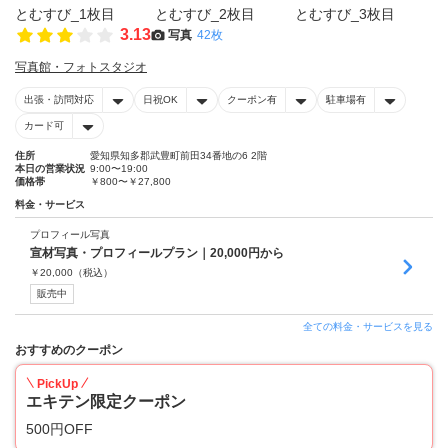
3.13
写真
42枚
写真館・フォトスタジオ
出張・訪問対応
日祝OK
クーポン有
駐車場有
カード可
住所
愛知県知多郡武豊町前田34番地の6 2階
本日の営業状況
9:00〜19:00
価格帯
￥800〜￥27,800
料金・サービス
プロフィール写真
宣材写真・プロフィールプラン｜20,000円から
￥
20,000
（税込）
販売中
全ての料金・サービスを見る
おすすめのクーポン
PickUp
エキテン限定クーポン
500円OFF