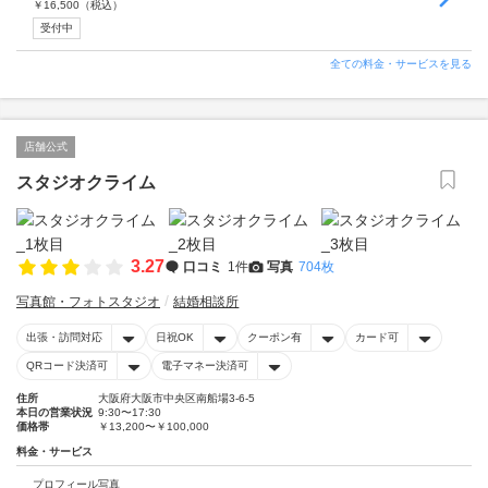
￥
16,500
（税込）
受付中
全ての料金・サービスを見る
店舗公式
スタジオクライム
3.27
口コミ
1件
写真
704枚
写真館・フォトスタジオ
結婚相談所
出張・訪問対応
日祝OK
クーポン有
カード可
QRコード決済可
電子マネー決済可
住所
大阪府大阪市中央区南船場3-6-5
本日の営業状況
9:30〜17:30
価格帯
￥13,200〜￥100,000
料金・サービス
プロフィール写真