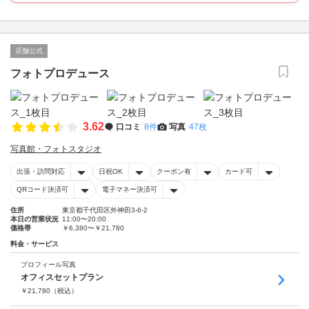
店舗公式
フォトプロデュース
3.62
口コミ
8件
写真
47枚
写真館・フォトスタジオ
出張・訪問対応
日祝OK
クーポン有
カード可
QRコード決済可
電子マネー決済可
住所
東京都千代田区外神田3-6-2
本日の営業状況
11:00〜20:00
価格帯
￥6,380〜￥21,780
料金・サービス
プロフィール写真
オフィスセットプラン
￥
21,780
（税込）