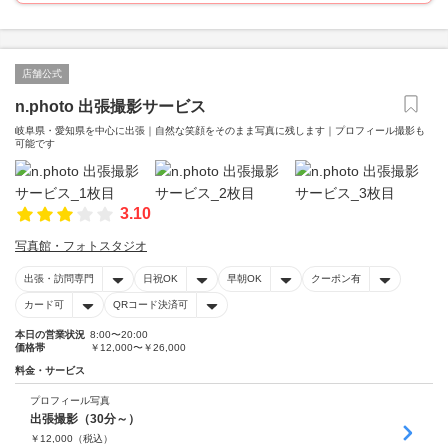
店舗公式
n.photo 出張撮影サービス
岐阜県・愛知県を中心に出張｜自然な笑顔をそのまま写真に残します｜プロフィール撮影も
可能です
3.10
写真館・フォトスタジオ
出張・訪問専門
日祝OK
早朝OK
クーポン有
カード可
QRコード決済可
本日の営業状況
8:00〜20:00
価格帯
￥12,000〜￥26,000
料金・サービス
プロフィール写真
出張撮影（30分～）
￥
12,000
（税込）