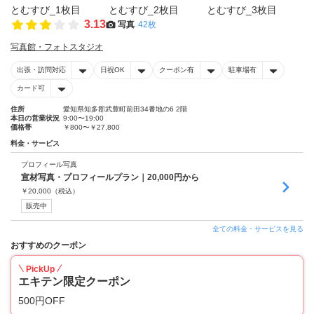
3.13
写真
42枚
写真館・フォトスタジオ
出張・訪問対応
日祝OK
クーポン有
駐車場有
カード可
住所
愛知県知多郡武豊町前田34番地の6 2階
本日の営業状況
9:00〜19:00
価格帯
￥800〜￥27,800
料金・サービス
プロフィール写真
宣材写真・プロフィールプラン｜20,000円から
￥
20,000
（税込）
販売中
全ての料金・サービスを見る
おすすめのクーポン
PickUp
エキテン限定クーポン
500円OFF