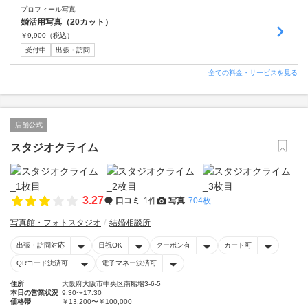
プロフィール写真
婚活用写真（20カット）
￥
9,900
（税込）
受付中
出張・訪問
全ての料金・サービスを見る
店舗公式
スタジオクライム
3.27
口コミ
1件
写真
704枚
写真館・フォトスタジオ
結婚相談所
出張・訪問対応
日祝OK
クーポン有
カード可
QRコード決済可
電子マネー決済可
住所
大阪府大阪市中央区南船場3-6-5
本日の営業状況
9:30〜17:30
価格帯
￥13,200〜￥100,000