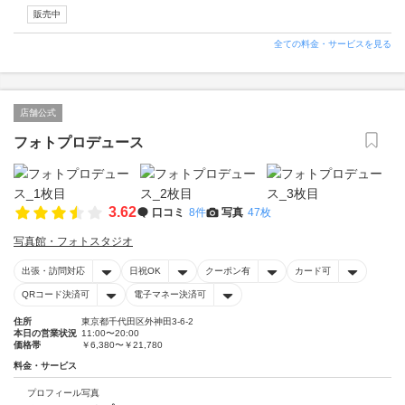
販売中
全ての料金・サービスを見る
店舗公式
フォトプロデュース
3.62
口コミ
8件
写真
47枚
写真館・フォトスタジオ
出張・訪問対応
日祝OK
クーポン有
カード可
QRコード決済可
電子マネー決済可
住所
東京都千代田区外神田3-6-2
本日の営業状況
11:00〜20:00
価格帯
￥6,380〜￥21,780
料金・サービス
プロフィール写真