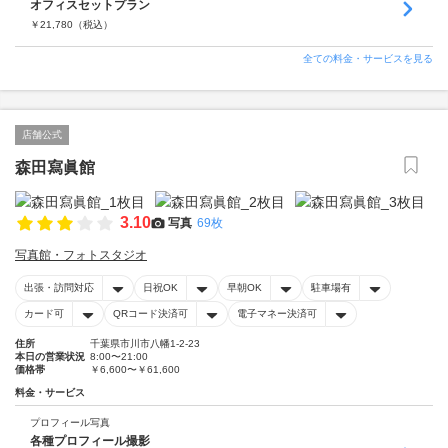
オフィスセットプラン
￥
21,780
（税込）
全ての料金・サービスを見る
店舗公式
森田寫眞館
3.10
写真
69枚
写真館・フォトスタジオ
出張・訪問対応
日祝OK
早朝OK
駐車場有
カード可
QRコード決済可
電子マネー決済可
住所
千葉県市川市八幡1-2-23
本日の営業状況
8:00〜21:00
価格帯
￥6,600〜￥61,600
料金・サービス
プロフィール写真
各種プロフィール撮影