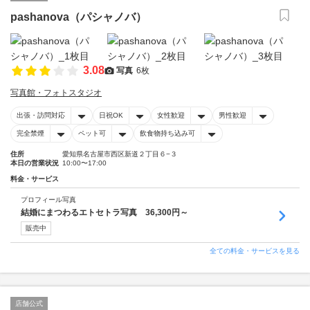
pashanova（パシャノバ）
3.08
写真
6枚
写真館・フォトスタジオ
出張・訪問対応
日祝OK
女性歓迎
男性歓迎
完全禁煙
ペット可
飲食物持ち込み可
住所
愛知県名古屋市西区新道２丁目６−３
本日の営業状況
10:00〜17:00
料金・サービス
プロフィール写真
結婚にまつわるエトセトラ写真 36,300円～
販売中
全ての料金・サービスを見る
店舗公式