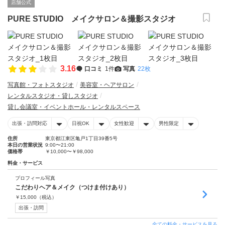
店舗公式
PURE STUDIO メイクサロン＆撮影スタジオ
3.16
口コミ
1件
写真
22枚
写真館・フォトスタジオ
美容室・ヘアサロン
レンタルスタジオ・貸しスタジオ
貸し会議室・イベントホール・レンタルスペース
出張・訪問対応
日祝OK
女性歓迎
男性限定
住所
東京都江東区亀戸1丁目39番5号
本日の営業状況
9:00〜21:00
価格帯
￥10,000〜￥98,000
料金・サービス
プロフィール写真
こだわりヘア＆メイク（つけま付けあり）
￥
15,000
（税込）
出張・訪問
全ての料金・サービスを見る