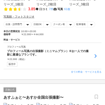
3.85
口コミ
7件
写真
61枚
写真館・フォトスタジオ
出張・訪問専門
日祝OK
クーポン有
駐車場有
本日の営業状況
10:00〜20:00
価格帯
￥22,000〜￥44,000
料金・サービス
プロフィール写真
プロフィール写真の出張撮影（ミニマムプラン）※お一人での撮
影に最適なプランです。
￥
22,000
（税込）
販売中
全ての料金・サービスを見る
店舗公式
あすふぉと〜あすか全国出張撮影〜