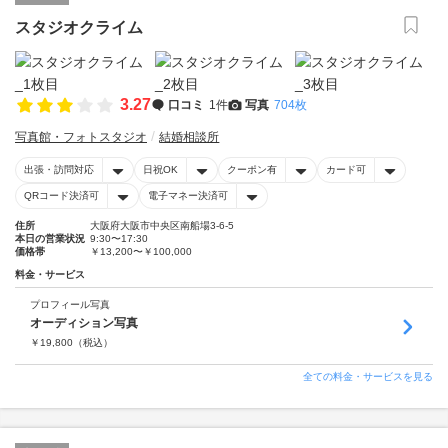
スタジオクライム
3.27
口コミ
1件
写真
704枚
写真館・フォトスタジオ
結婚相談所
出張・訪問対応
日祝OK
クーポン有
カード可
QRコード決済可
電子マネー決済可
住所
大阪府大阪市中央区南船場3-6-5
本日の営業状況
9:30〜17:30
価格帯
￥13,200〜￥100,000
料金・サービス
プロフィール写真
オーディション写真
￥
19,800
（税込）
全ての料金・サービスを見る