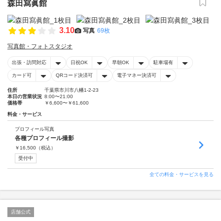
森田寫眞館
3.10
写真
69枚
写真館・フォトスタジオ
出張・訪問対応
日祝OK
早朝OK
駐車場有
カード可
QRコード決済可
電子マネー決済可
住所
千葉県市川市八幡1-2-23
本日の営業状況
8:00〜21:00
価格帯
￥6,600〜￥61,600
料金・サービス
プロフィール写真
各種プロフィール撮影
￥
16,500
（税込）
受付中
全ての料金・サービスを見る
店舗公式