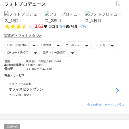
フォトプロデュース
3.62
口コミ
8件
写真
47枚
写真館・フォトスタジオ
出張・訪問対応
日祝OK
クーポン有
カード可
QRコード決済可
電子マネー決済可
住所
東京都千代田区外神田3-6-2
本日の営業状況
11:00〜20:00
価格帯
￥6,380〜￥21,780
料金・サービス
プロフィール写真
オフィスセットプラン
￥
21,780
（税込）
全ての料金・サービスを見る
店舗公式