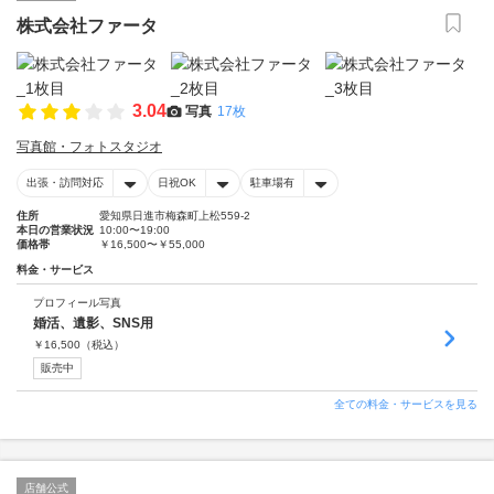
株式会社ファータ
3.04
写真
17枚
写真館・フォトスタジオ
出張・訪問対応
日祝OK
駐車場有
住所
愛知県日進市梅森町上松559-2
本日の営業状況
10:00〜19:00
価格帯
￥16,500〜￥55,000
料金・サービス
プロフィール写真
婚活、遺影、SNS用
￥
16,500
（税込）
販売中
全ての料金・サービスを見る
店舗公式