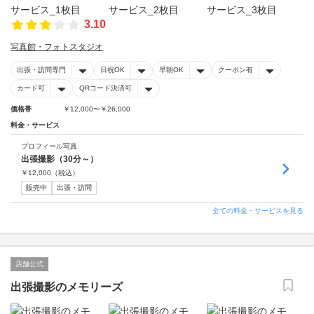
3.10
写真館・フォトスタジオ
出張・訪問専門
日祝OK
早朝OK
クーポン有
カード可
QRコード決済可
価格帯
￥12,000〜￥26,000
料金・サービス
プロフィール写真
出張撮影（30分～）
￥
12,000
（税込）
販売中
出張・訪問
全ての料金・サービスを見る
店舗公式
出張撮影のメモリーズ