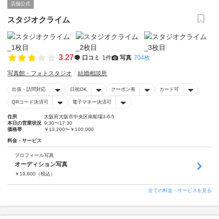
店舗公式
スタジオクライム
3.27
口コミ
1件
写真
704枚
写真館・フォトスタジオ
結婚相談所
出張・訪問対応
日祝OK
クーポン有
カード可
QRコード決済可
電子マネー決済可
住所
大阪府大阪市中央区南船場3-6-5
本日の営業状況
9:30〜17:30
価格帯
￥13,200〜￥100,000
料金・サービス
プロフィール写真
オーディション写真
￥
19,800
（税込）
全ての料金・サービスを見る