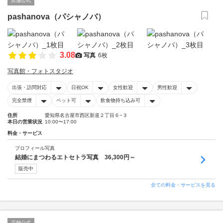
店舗公式
pashanova（パシャノバ）
3.08
写真
6枚
写真館・フォトスタジオ
出張・訪問対応
日祝OK
女性歓迎
男性歓迎
完全禁煙
ペット可
飲食物持ち込み可
住所
愛知県名古屋市西区新道２丁目６−３
本日の営業状況
10:00〜17:00
料金・サービス
プロフィール写真
結婚にまつわるエトセトラ写真 36,300円～
販売中
全ての料金・サービスを見る
店舗公式