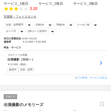
3.10
写真館・フォトスタジオ
出張・訪問専門
日祝OK
早朝OK
クーポン有
カード可
QRコード決済可
本日の営業状況
8:00〜20:00
価格帯
￥12,000〜￥26,000
料金・サービス
プロフィール写真
出張撮影（30分～）
￥
12,000
（税込）
販売中
出張・訪問
全ての料金・サービスを見る
店舗公式
出張撮影のメモリーズ