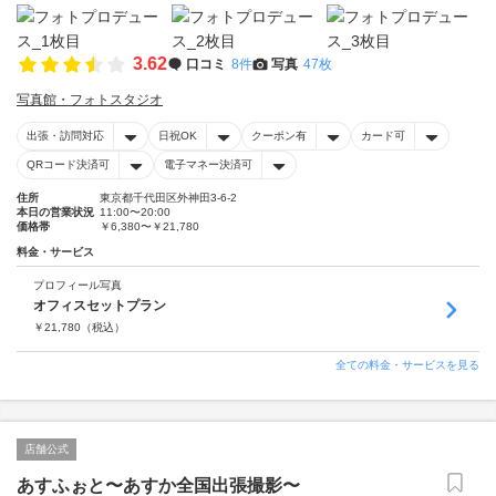
3.62
口コミ
8件
写真
47枚
写真館・フォトスタジオ
出張・訪問対応
日祝OK
クーポン有
カード可
QRコード決済可
電子マネー決済可
住所
東京都千代田区外神田3-6-2
本日の営業状況
11:00〜20:00
価格帯
￥6,380〜￥21,780
料金・サービス
プロフィール写真
オフィスセットプラン
￥
21,780
（税込）
全ての料金・サービスを見る
店舗公式
あすふぉと〜あすか全国出張撮影〜