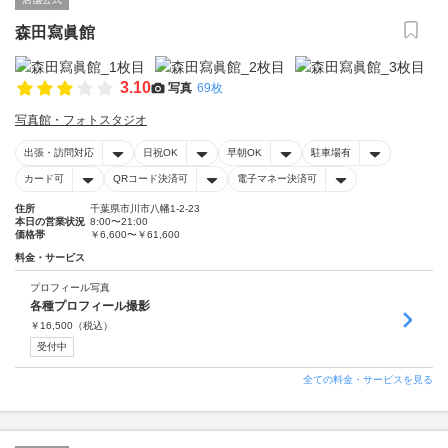
森田寫眞館
3.10
写真
69枚
写真館・フォトスタジオ
出張・訪問対応
日祝OK
早朝OK
駐車場有
カード可
QRコード決済可
電子マネー決済可
住所
千葉県市川市八幡1-2-23
本日の営業状況
8:00〜21:00
価格帯
￥6,600〜￥61,600
料金・サービス
プロフィール写真
各種プロフィール撮影
￥
16,500
（税込）
受付中
全ての料金・サービスを見る