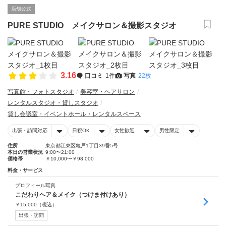
店舗公式
PURE STUDIO メイクサロン＆撮影スタジオ
3.16
口コミ
1件
写真
22枚
写真館・フォトスタジオ
美容室・ヘアサロン
レンタルスタジオ・貸しスタジオ
貸し会議室・イベントホール・レンタルスペース
出張・訪問対応
日祝OK
女性歓迎
男性限定
住所
東京都江東区亀戸1丁目39番5号
本日の営業状況
9:00〜21:00
価格帯
￥10,000〜￥98,000
料金・サービス
プロフィール写真
こだわりヘア＆メイク（つけま付けあり）
￥
15,000
（税込）
出張・訪問