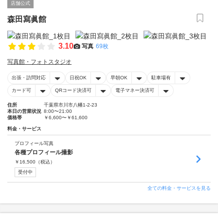
店舗公式
森田寫眞館
3.10
写真
69枚
写真館・フォトスタジオ
出張・訪問対応
日祝OK
早朝OK
駐車場有
カード可
QRコード決済可
電子マネー決済可
住所
千葉県市川市八幡1-2-23
本日の営業状況
8:00〜21:00
価格帯
￥6,600〜￥61,600
料金・サービス
プロフィール写真
各種プロフィール撮影
￥
16,500
（税込）
受付中
全ての料金・サービスを見る