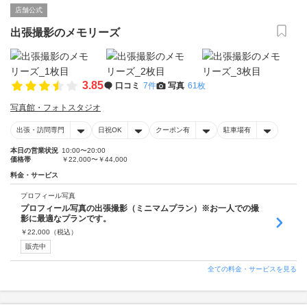
店舗公式
出張撮影のメモリーズ
3.85
口コミ
7件
写真
61枚
写真館・フォトスタジオ
出張・訪問専門
日祝OK
クーポン有
駐車場有
本日の営業状況
10:00〜20:00
価格帯
￥22,000〜￥44,000
料金・サービス
プロフィール写真
プロフィール写真の出張撮影（ミニマムプラン）※お一人での撮
影に最適なプランです。
￥
22,000
（税込）
販売中
全ての料金・サービスを見る