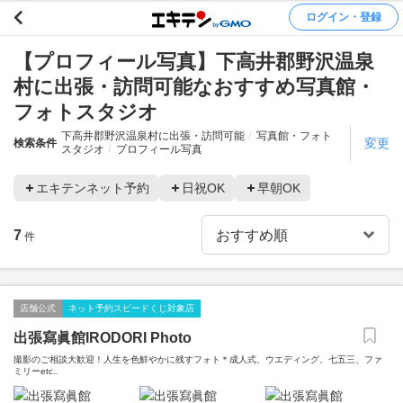
ログイン・登録
【プロフィール写真】下高井郡野沢温泉
村に出張・訪問可能なおすすめ写真館・
フォトスタジオ
下高井郡野沢温泉村に出張・訪問可能
写真館・フォト
変更
検索条件
スタジオ
プロフィール写真
エキテンネット予約
日祝OK
早朝OK
7
件
店舗公式
ネット予約スピードくじ対象店
出張寫眞館IRODORI Photo
撮影のご相談大歓迎！人生を色鮮やかに残すフォト＊成人式、ウエディング、七五三、ファ
ミリーetc..