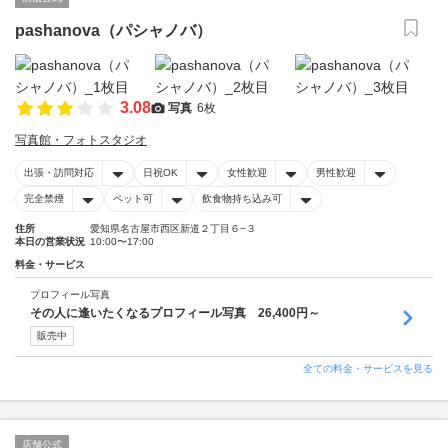
pashanova（パシャノバ）
3.08
写真
6枚
写真館・フォトスタジオ
出張・訪問対応
日祝OK
女性歓迎
男性歓迎
完全禁煙
ペット可
飲食物持ち込み可
住所
愛知県名古屋市西区新道２丁目６−３
本日の営業状況
10:00〜17:00
料金・サービス
プロフィール写真
その人に逢いたくなるプロフィール写真 26,400円～
販売中
全ての料金・サービスを見る
店舗公式