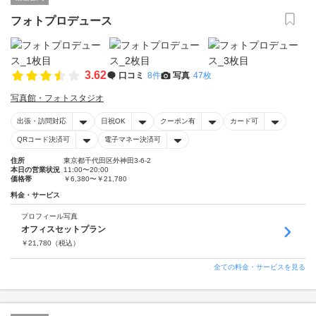
フォトプロデュース
3.62
口コミ
8件
写真
47枚
写真館・フォトスタジオ
出張・訪問対応
日祝OK
クーポン有
カード可
QRコード決済可
電子マネー決済可
住所
東京都千代田区外神田3-6-2
本日の営業状況
11:00〜20:00
価格帯
￥6,380〜￥21,780
料金・サービス
プロフィール写真
オフィスセットプラン
￥
21,780
（税込）
全ての料金・サービスを見る