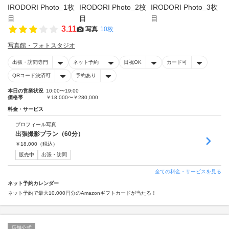
3.11
写真
10枚
写真館・フォトスタジオ
出張・訪問専門
ネット予約
日祝OK
カード可
QRコード決済可
予約あり
本日の営業状況
10:00〜19:00
価格帯
￥18,000〜￥280,000
料金・サービス
プロフィール写真
出張撮影プラン（60分）
￥
18,000
（税込）
販売中
出張・訪問
全ての料金・サービスを見る
ネット予約カレンダー
ネット予約で最大10,000円分のAmazonギフトカードが当たる！
店舗公式