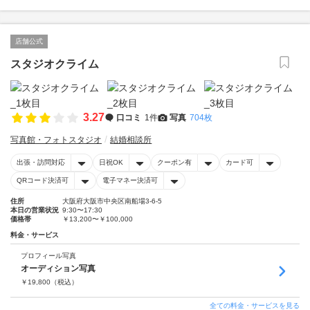
店舗公式
スタジオクライム
3.27
口コミ
1件
写真
704枚
写真館・フォトスタジオ
結婚相談所
出張・訪問対応
日祝OK
クーポン有
カード可
QRコード決済可
電子マネー決済可
住所
大阪府大阪市中央区南船場3-6-5
本日の営業状況
9:30〜17:30
価格帯
￥13,200〜￥100,000
料金・サービス
プロフィール写真
オーディション写真
￥
19,800
（税込）
全ての料金・サービスを見る