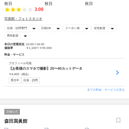
3.08
写真館・フォトスタジオ
出張・訪問専門
日祝OK
クーポン有
女性歓迎
男性歓迎
本日の営業状況
10:00〜18:00
価格帯
￥1,100〜￥55,000
料金・サービス
プロフィール写真
【お客様のスマホで撮影】20〜40カットデータ
￥
9,900
（税込）
受付中
出張・訪問
全ての料金・サービスを見る
店舗公式
森田寫眞館