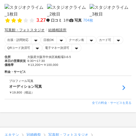
3.27
口コミ
1件
写真
704枚
写真館・フォトスタジオ
結婚相談所
出張・訪問対応
日祝OK
クーポン有
カード可
QRコード決済可
電子マネー決済可
住所
大阪府大阪市中央区南船場3-6-5
本日の営業状況
9:30〜17:30
価格帯
￥13,200〜￥100,000
料金・サービス
プロフィール写真
オーディション写真
￥
19,800
（税込）
全ての料金・サービスを見る
エキテン
冠婚葬祭
写真館・フォトスタジオ