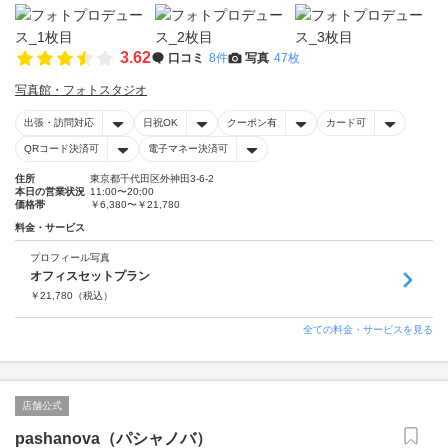
3.62
口コミ
8件
写真
47枚
写真館・フォトスタジオ
出張・訪問対応
日祝OK
クーポン有
カード可
QRコード決済可
電子マネー決済可
住所
東京都千代田区外神田3-6-2
本日の営業状況
11:00〜20:00
価格帯
￥6,380〜￥21,780
料金・サービス
プロフィール写真
オフィスセットプラン
￥
21,780
（税込）
全ての料金・サービスを見る
店舗公式
pashanova（パシャノバ）