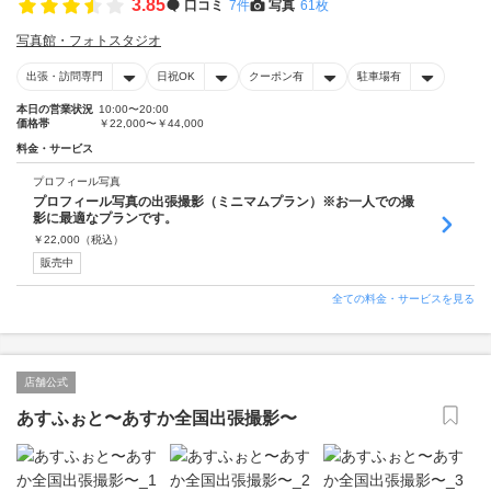
3.85
口コミ
7件
写真
61枚
写真館・フォトスタジオ
出張・訪問専門
日祝OK
クーポン有
駐車場有
本日の営業状況
10:00〜20:00
価格帯
￥22,000〜￥44,000
料金・サービス
プロフィール写真
プロフィール写真の出張撮影（ミニマムプラン）※お一人での撮
影に最適なプランです。
￥
22,000
（税込）
販売中
全ての料金・サービスを見る
店舗公式
あすふぉと〜あすか全国出張撮影〜