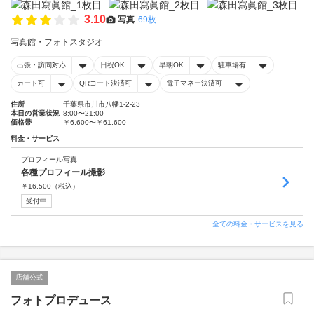
3.10
写真
69枚
写真館・フォトスタジオ
出張・訪問対応
日祝OK
早朝OK
駐車場有
カード可
QRコード決済可
電子マネー決済可
住所
千葉県市川市八幡1-2-23
本日の営業状況
8:00〜21:00
価格帯
￥6,600〜￥61,600
料金・サービス
プロフィール写真
各種プロフィール撮影
￥
16,500
（税込）
受付中
全ての料金・サービスを見る
店舗公式
フォトプロデュース