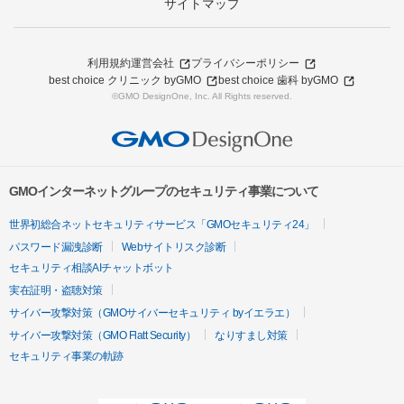
サイトマップ
利用規約
運営会社
プライバシーポリシー
best choice クリニック byGMO
best choice 歯科 byGMO
©GMO DesignOne, Inc. All Rights reserved.
GMOインターネットグループのセキュリティ事業について
世界初総合ネットセキュリティサービス「GMOセキュリティ24」
パスワード漏洩診断
Webサイトリスク診断
セキュリティ相談AIチャットボット
実在証明・盗聴対策
サイバー攻撃対策（GMOサイバーセキュリティ byイエラエ）
サイバー攻撃対策（GMO Flatt Security）
なりすまし対策
セキュリティ事業の軌跡