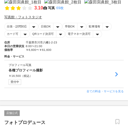
3.10
写真
69枚
写真館・フォトスタジオ
出張・訪問対応
日祝OK
早朝OK
駐車場有
カード可
QRコード決済可
電子マネー決済可
住所
千葉県市川市八幡1-2-23
本日の営業状況
8:00〜21:00
価格帯
￥6,600〜￥61,600
料金・サービス
プロフィール写真
各種プロフィール撮影
￥
16,500
（税込）
受付中
全ての料金・サービスを見る
店舗公式
フォトプロデュース