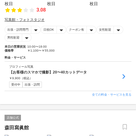
3.08
写真館・フォトスタジオ
出張・訪問専門
日祝OK
クーポン有
女性歓迎
男性歓迎
本日の営業状況
10:00〜18:00
価格帯
￥1,100〜￥55,000
料金・サービス
プロフィール写真
【お客様のスマホで撮影】20〜40カットデータ
￥
9,900
（税込）
受付中
出張・訪問
全ての料金・サービスを見る
店舗公式
森田寫眞館