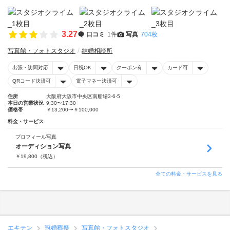
3.27
口コミ
1件
写真
704枚
写真館・フォトスタジオ
結婚相談所
出張・訪問対応
日祝OK
クーポン有
カード可
QRコード決済可
電子マネー決済可
住所
大阪府大阪市中央区南船場3-6-5
本日の営業状況
9:30〜17:30
価格帯
￥13,200〜￥100,000
料金・サービス
プロフィール写真
オーディション写真
￥
19,800
（税込）
全ての料金・サービスを見る
エキテン
冠婚葬祭
写真館・フォトスタジオ