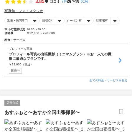
3.85
口コミ
7件
写真
61枚
写真館・フォトスタジオ
出張・訪問専門
日祝OK
クーポン有
駐車場有
本日の営業状況
10:00〜20:00
価格帯
￥22,000〜￥44,000
料金・サービス
プロフィール写真
プロフィール写真の出張撮影（ミニマムプラン）※お一人での撮
影に最適なプランです。
￥
22,000
（税込）
販売中
全ての料金・サービスを見る
店舗公式
あすふぉと〜あすか全国出張撮影〜