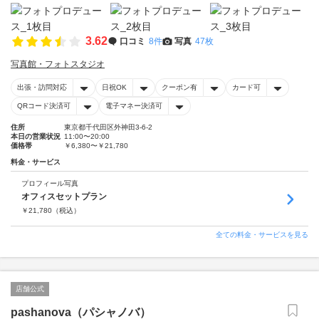
3.62
口コミ
8件
写真
47枚
写真館・フォトスタジオ
出張・訪問対応
日祝OK
クーポン有
カード可
QRコード決済可
電子マネー決済可
住所
東京都千代田区外神田3-6-2
本日の営業状況
11:00〜20:00
価格帯
￥6,380〜￥21,780
料金・サービス
プロフィール写真
オフィスセットプラン
￥
21,780
（税込）
全ての料金・サービスを見る
店舗公式
pashanova（パシャノバ）