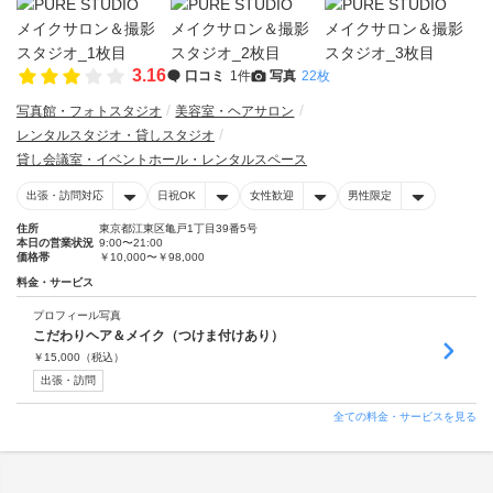
3.16
口コミ
1件
写真
22枚
写真館・フォトスタジオ
美容室・ヘアサロン
レンタルスタジオ・貸しスタジオ
貸し会議室・イベントホール・レンタルスペース
出張・訪問対応
日祝OK
女性歓迎
男性限定
住所
東京都江東区亀戸1丁目39番5号
本日の営業状況
9:00〜21:00
価格帯
￥10,000〜￥98,000
料金・サービス
プロフィール写真
こだわりヘア＆メイク（つけま付けあり）
￥
15,000
（税込）
出張・訪問
全ての料金・サービスを見る