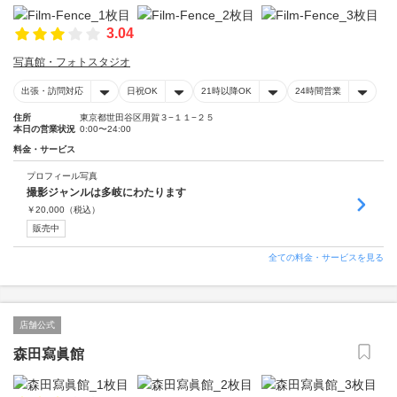
3.04
写真館・フォトスタジオ
出張・訪問対応
日祝OK
21時以降OK
24時間営業
住所
東京都世田谷区用賀３−１１−２５
本日の営業状況
0:00〜24:00
料金・サービス
プロフィール写真
撮影ジャンルは多岐にわたります
￥
20,000
（税込）
販売中
全ての料金・サービスを見る
店舗公式
森田寫眞館