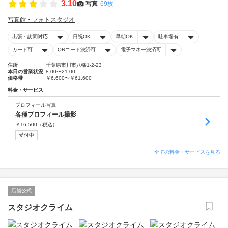
3.10
写真
69枚
写真館・フォトスタジオ
出張・訪問対応
日祝OK
早朝OK
駐車場有
カード可
QRコード決済可
電子マネー決済可
住所
千葉県市川市八幡1-2-23
本日の営業状況
8:00〜21:00
価格帯
￥6,600〜￥61,600
料金・サービス
プロフィール写真
各種プロフィール撮影
￥
16,500
（税込）
受付中
全ての料金・サービスを見る
店舗公式
スタジオクライム