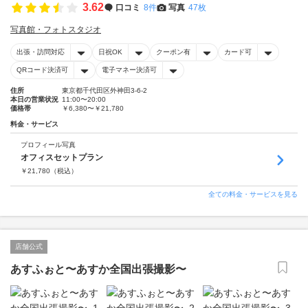
3.62
口コミ
8件
写真
47枚
写真館・フォトスタジオ
出張・訪問対応
日祝OK
クーポン有
カード可
QRコード決済可
電子マネー決済可
住所
東京都千代田区外神田3-6-2
本日の営業状況
11:00〜20:00
価格帯
￥6,380〜￥21,780
料金・サービス
プロフィール写真
オフィスセットプラン
￥
21,780
（税込）
全ての料金・サービスを見る
店舗公式
あすふぉと〜あすか全国出張撮影〜