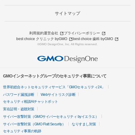
サイトマップ
利用規約
運営会社
プライバシーポリシー
best choice クリニック byGMO
best choice 歯科 byGMO
©GMO DesignOne, Inc. All Rights reserved.
GMOインターネットグループのセキュリティ事業について
世界初総合ネットセキュリティサービス「GMOセキュリティ24」
パスワード漏洩診断
Webサイトリスク診断
セキュリティ相談AIチャットボット
実在証明・盗聴対策
サイバー攻撃対策（GMOサイバーセキュリティ byイエラエ）
サイバー攻撃対策（GMO Flatt Security）
なりすまし対策
セキュリティ事業の軌跡