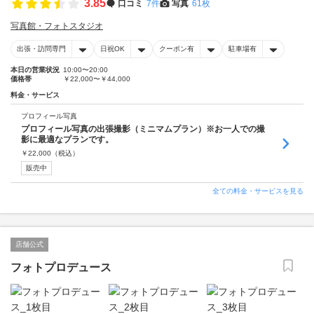
3.85
口コミ
7件
写真
61枚
写真館・フォトスタジオ
出張・訪問専門
日祝OK
クーポン有
駐車場有
本日の営業状況
10:00〜20:00
価格帯
￥22,000〜￥44,000
料金・サービス
プロフィール写真
プロフィール写真の出張撮影（ミニマムプラン）※お一人での撮
影に最適なプランです。
￥
22,000
（税込）
販売中
全ての料金・サービスを見る
店舗公式
フォトプロデュース