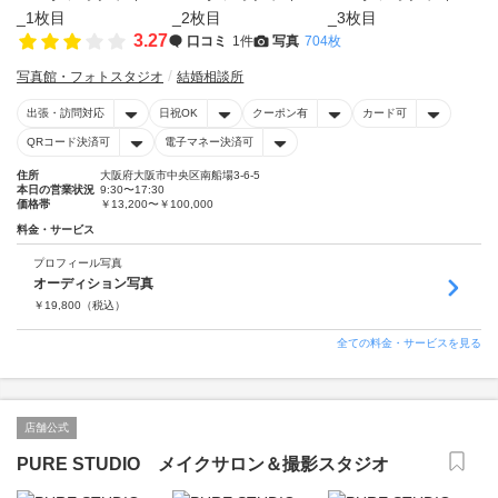
3.27
口コミ
1件
写真
704枚
写真館・フォトスタジオ
結婚相談所
出張・訪問対応
日祝OK
クーポン有
カード可
QRコード決済可
電子マネー決済可
住所
大阪府大阪市中央区南船場3-6-5
本日の営業状況
9:30〜17:30
価格帯
￥13,200〜￥100,000
料金・サービス
プロフィール写真
オーディション写真
￥
19,800
（税込）
全ての料金・サービスを見る
店舗公式
PURE STUDIO メイクサロン＆撮影スタジオ