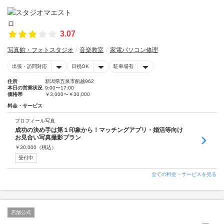
3.07
写真館・フォトスタジオ
音楽教室
家電パソコン修理
出張・訪問対応
日祝OK
駐車場有
住所
新潟県五泉市船越962
本日の営業状況
9:00〜17:00
価格帯
￥3,000〜￥30,000
料金・サービス
プロフィール写真
成功の決め手は第１印象から！マッチングアプリ・婚活等向け
お見合い写真撮影プラン
￥
30,000
（税込）
受付中
全ての料金・サービスを見る
店舗公式