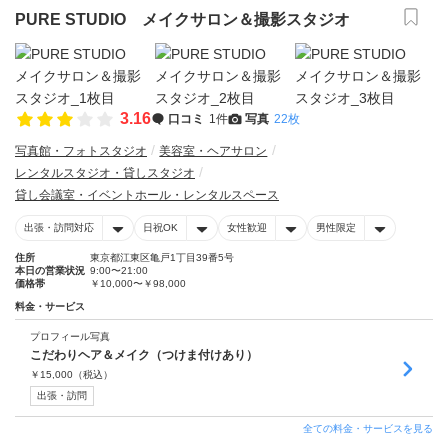
PURE STUDIO メイクサロン＆撮影スタジオ
3.16
口コミ
1件
写真
22枚
写真館・フォトスタジオ
美容室・ヘアサロン
レンタルスタジオ・貸しスタジオ
貸し会議室・イベントホール・レンタルスペース
出張・訪問対応
日祝OK
女性歓迎
男性限定
住所
東京都江東区亀戸1丁目39番5号
本日の営業状況
9:00〜21:00
価格帯
￥10,000〜￥98,000
料金・サービス
プロフィール写真
こだわりヘア＆メイク（つけま付けあり）
￥
15,000
（税込）
出張・訪問
全ての料金・サービスを見る