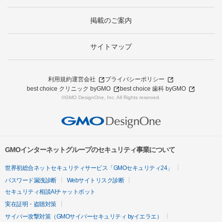
掲載のご案内
サイトマップ
利用規約
運営会社
プライバシーポリシー
best choice クリニック byGMO
best choice 歯科 byGMO
©GMO DesignOne, Inc. All Rights reserved.
GMOインターネットグループのセキュリティ事業について
世界初総合ネットセキュリティサービス「GMOセキュリティ24」
パスワード漏洩診断
Webサイトリスク診断
セキュリティ相談AIチャットボット
実在証明・盗聴対策
サイバー攻撃対策（GMOサイバーセキュリティ byイエラエ）