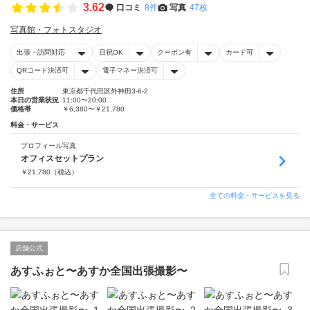
3.62
口コミ
8件
写真
47枚
写真館・フォトスタジオ
出張・訪問対応
日祝OK
クーポン有
カード可
QRコード決済可
電子マネー決済可
住所
東京都千代田区外神田3-6-2
本日の営業状況
11:00〜20:00
価格帯
￥6,380〜￥21,780
料金・サービス
プロフィール写真
オフィスセットプラン
￥
21,780
（税込）
全ての料金・サービスを見る
店舗公式
あすふぉと〜あすか全国出張撮影〜