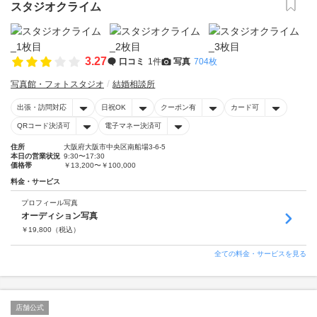
スタジオクライム
3.27
口コミ
1件
写真
704枚
写真館・フォトスタジオ
結婚相談所
出張・訪問対応
日祝OK
クーポン有
カード可
QRコード決済可
電子マネー決済可
住所
大阪府大阪市中央区南船場3-6-5
本日の営業状況
9:30〜17:30
価格帯
￥13,200〜￥100,000
料金・サービス
プロフィール写真
オーディション写真
￥
19,800
（税込）
全ての料金・サービスを見る
店舗公式