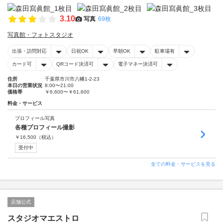
3.10
写真
69枚
写真館・フォトスタジオ
出張・訪問対応
日祝OK
早朝OK
駐車場有
カード可
QRコード決済可
電子マネー決済可
住所
千葉県市川市八幡1-2-23
本日の営業状況
8:00〜21:00
価格帯
￥6,600〜￥61,600
料金・サービス
プロフィール写真
各種プロフィール撮影
￥
16,500
（税込）
受付中
全ての料金・サービスを見る
店舗公式
スタジオマエストロ