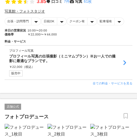
3.85
口コミ
7件
写真
61枚
写真館・フォトスタジオ
出張・訪問専門
日祝OK
クーポン有
駐車場有
本日の営業状況
10:00〜20:00
価格帯
￥22,000〜￥44,000
料金・サービス
プロフィール写真
プロフィール写真の出張撮影（ミニマムプラン）※お一人での撮
影に最適なプランです。
￥
22,000
（税込）
販売中
全ての料金・サービスを見る
店舗公式
フォトプロデュース