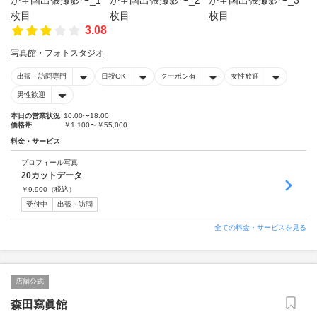
3.08
写真館・フォトスタジオ
出張・訪問専門
日祝OK
クーポン有
女性歓迎
男性歓迎
本日の営業状況
10:00〜18:00
価格帯
￥1,100〜￥55,000
料金・サービス
プロフィール写真
20カットデータ
￥
9,900
（税込）
受付中
出張・訪問
全ての料金・サービスを見る
店舗公式
森田寫眞館