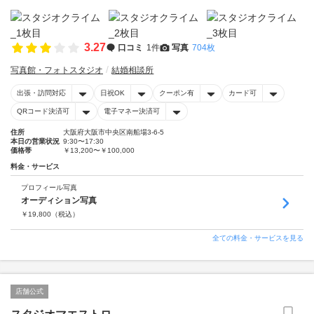
3.27
口コミ
1件
写真
704枚
写真館・フォトスタジオ
結婚相談所
出張・訪問対応
日祝OK
クーポン有
カード可
QRコード決済可
電子マネー決済可
住所
大阪府大阪市中央区南船場3-6-5
本日の営業状況
9:30〜17:30
価格帯
￥13,200〜￥100,000
料金・サービス
プロフィール写真
オーディション写真
￥
19,800
（税込）
全ての料金・サービスを見る
店舗公式