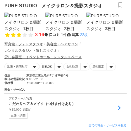
PURE STUDIO メイクサロン＆撮影スタジオ
3.16
口コミ
1件
写真
22枚
写真館・フォトスタジオ
美容室・ヘアサロン
レンタルスタジオ・貸しスタジオ
貸し会議室・イベントホール・レンタルスペース
出張・訪問対応
日祝OK
女性歓迎
男性限定
住所
東京都江東区亀戸1丁目39番5号
本日の営業状況
9:00〜21:00
価格帯
￥10,000〜￥98,000
料金・サービス
プロフィール写真
こだわりヘア＆メイク（つけま付けあり）
￥
15,000
（税込）
出張・訪問
全ての料金・サービスを見る