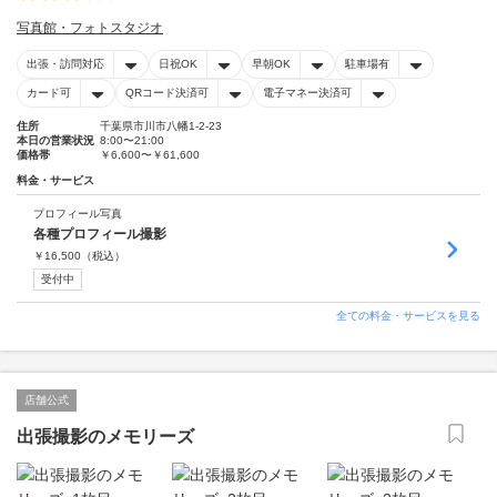
写真館・フォトスタジオ
出張・訪問対応
日祝OK
早朝OK
駐車場有
カード可
QRコード決済可
電子マネー決済可
住所
千葉県市川市八幡1-2-23
本日の営業状況
8:00〜21:00
価格帯
￥6,600〜￥61,600
料金・サービス
プロフィール写真
各種プロフィール撮影
￥
16,500
（税込）
受付中
全ての料金・サービスを見る
店舗公式
出張撮影のメモリーズ