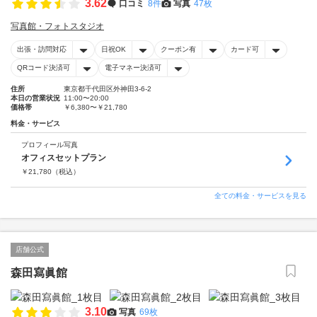
3.62
口コミ
8件
写真
47枚
写真館・フォトスタジオ
出張・訪問対応
日祝OK
クーポン有
カード可
QRコード決済可
電子マネー決済可
住所
東京都千代田区外神田3-6-2
本日の営業状況
11:00〜20:00
価格帯
￥6,380〜￥21,780
料金・サービス
プロフィール写真
オフィスセットプラン
￥
21,780
（税込）
全ての料金・サービスを見る
店舗公式
森田寫眞館
3.10
写真
69枚