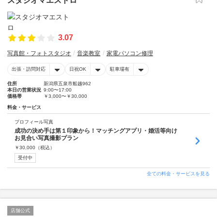
スタジオマエストロ
3.07
写真館・フォトスタジオ
音楽教室
家電パソコン修理
出張・訪問対応
日祝OK
駐車場有
住所
新潟県五泉市船越962
本日の営業状況
9:00〜17:00
価格帯
￥3,000〜￥30,000
料金・サービス
プロフィール写真
成功の決め手は第１印象から！マッチングアプリ・婚活等向け
お見合い写真撮影プラン
￥
30,000
（税込）
受付中
全ての料金・サービスを見る
店舗公式