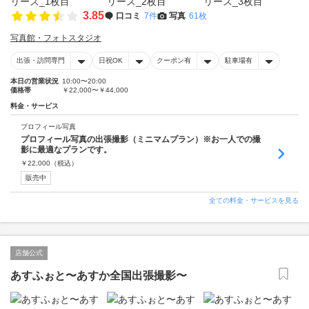
3.85
口コミ
7件
写真
61枚
写真館・フォトスタジオ
出張・訪問専門
日祝OK
クーポン有
駐車場有
本日の営業状況
10:00〜20:00
価格帯
￥22,000〜￥44,000
料金・サービス
プロフィール写真
プロフィール写真の出張撮影（ミニマムプラン）※お一人での撮
影に最適なプランです。
￥
22,000
（税込）
販売中
全ての料金・サービスを見る
店舗公式
あすふぉと〜あすか全国出張撮影〜