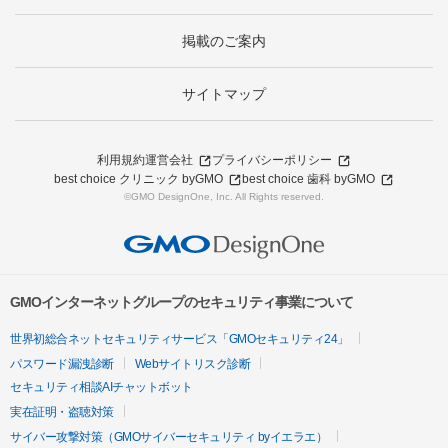
掲載のご案内
サイトマップ
利用規約
運営会社
プライバシーポリシー
best choice クリニック byGMO
best choice 歯科 byGMO
©GMO DesignOne, Inc. All Rights reserved.
GMOインターネットグループのセキュリティ事業について
世界初総合ネットセキュリティサービス「GMOセキュリティ24」
パスワード漏洩診断
Webサイトリスク診断
セキュリティ相談AIチャットボット
実在証明・盗聴対策
サイバー攻撃対策（GMOサイバーセキュリティ byイエラエ）