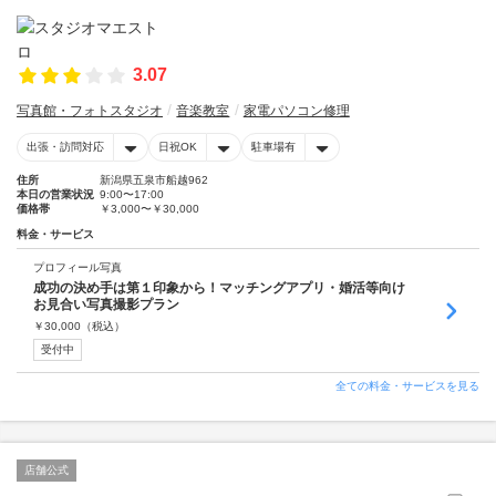
3.07
写真館・フォトスタジオ
音楽教室
家電パソコン修理
出張・訪問対応
日祝OK
駐車場有
住所
新潟県五泉市船越962
本日の営業状況
9:00〜17:00
価格帯
￥3,000〜￥30,000
料金・サービス
プロフィール写真
成功の決め手は第１印象から！マッチングアプリ・婚活等向け
お見合い写真撮影プラン
￥
30,000
（税込）
受付中
全ての料金・サービスを見る
店舗公式