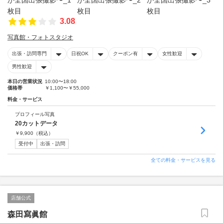
3.08
写真館・フォトスタジオ
出張・訪問専門
日祝OK
クーポン有
女性歓迎
男性歓迎
本日の営業状況
10:00〜18:00
価格帯
￥1,100〜￥55,000
料金・サービス
プロフィール写真
20カットデータ
￥
9,900
（税込）
受付中
出張・訪問
全ての料金・サービスを見る
店舗公式
森田寫眞館