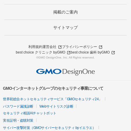
掲載のご案内
サイトマップ
利用規約
運営会社
プライバシーポリシー
best choice クリニック byGMO
best choice 歯科 byGMO
©GMO DesignOne, Inc. All Rights reserved.
GMOインターネットグループのセキュリティ事業について
世界初総合ネットセキュリティサービス「GMOセキュリティ24」
パスワード漏洩診断
Webサイトリスク診断
セキュリティ相談AIチャットボット
実在証明・盗聴対策
サイバー攻撃対策（GMOサイバーセキュリティ byイエラエ）