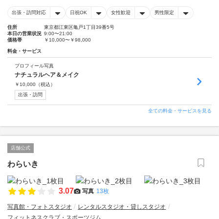
出張・訪問対応
日祝OK
女性歓迎
男性限定
住所
東京都江東区亀戸1丁目39番5号
本日の営業状況
9:00〜21:00
価格帯
￥10,000〜￥98,000
料金・サービス
プロフィール写真
ナチュラルヘア＆メイク
￥
10,000
（税込）
出張・訪問
全ての料金・サービスを見る
店舗公式
わらいき
3.07
写真
13枚
写真館・フォトスタジオ
レンタルスタジオ・貸しスタジオ
フィットネスクラブ・スポーツジム