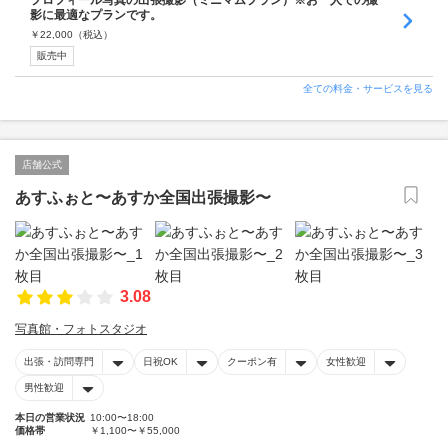
プロフィール写真の出張撮影（ミニマムプラン）※お一人での撮
影に最適なプランです。
￥
22,000
（税込）
販売中
全ての料金・サービスを見る
店舗公式
あすふぉと〜あすか全国出張撮影〜
3.08
写真館・フォトスタジオ
出張・訪問専門
日祝OK
クーポン有
女性歓迎
男性歓迎
本日の営業状況
10:00〜18:00
価格帯
￥1,100〜￥55,000