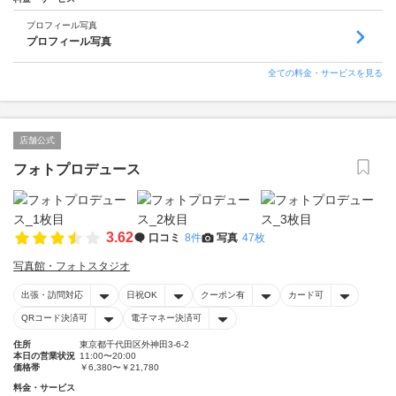
プロフィール写真
プロフィール写真
全ての料金・サービスを見る
店舗公式
フォトプロデュース
3.62
口コミ
8件
写真
47枚
写真館・フォトスタジオ
出張・訪問対応
日祝OK
クーポン有
カード可
QRコード決済可
電子マネー決済可
住所
東京都千代田区外神田3-6-2
本日の営業状況
11:00〜20:00
価格帯
￥6,380〜￥21,780
料金・サービス