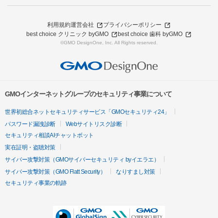
利用規約
運営会社
プライバシーポリシー
best choice クリニック byGMO
best choice 歯科 byGMO
©GMO DesignOne, Inc. All Rights reserved.
GMOインターネットグループのセキュリティ事業について
世界初総合ネットセキュリティサービス「GMOセキュリティ24」
パスワード漏洩診断
Webサイトリスク診断
セキュリティ相談AIチャットボット
実在証明・盗聴対策
サイバー攻撃対策（GMOサイバーセキュリティ byイエラエ）
サイバー攻撃対策（GMO Flatt Security）
なりすまし対策
セキュリティ事業の軌跡