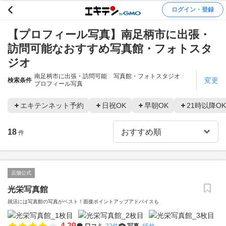
ログイン・登録
【プロフィール写真】南足柄市に出張・
訪問可能なおすすめ写真館・フォトスタ
ジオ
南足柄市に出張・訪問可能
写真館・フォトスタジオ
変更
検索条件
プロフィール写真
エキテンネット予約
日祝OK
早朝OK
21時以降OK
18
件
店舗公式
光栄写真館
就活には写真館の写真がベスト！面接ポイントアップアドバイスも
4.29
口コミ
22件
写真
45枚