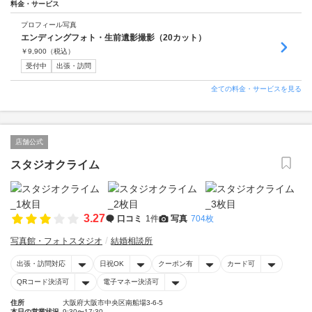
料金・サービス
プロフィール写真
エンディングフォト・生前遺影撮影（20カット）
￥
9,900
（税込）
受付中
出張・訪問
全ての料金・サービスを見る
店舗公式
スタジオクライム
3.27
口コミ
1件
写真
704枚
写真館・フォトスタジオ
結婚相談所
出張・訪問対応
日祝OK
クーポン有
カード可
QRコード決済可
電子マネー決済可
住所
大阪府大阪市中央区南船場3-6-5
本日の営業状況
9:30〜17:30