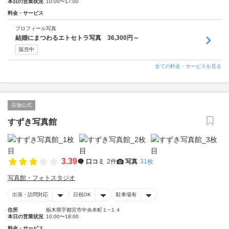
本日の営業状況
10:00〜17:00
料金・サービス
プロフィール写真
結婚にまつわるエトセトラ写真 36,300円～
販売中
全ての料金・サービスを見る
店舗公式
すずき写真館
3.39
口コミ
2件
写真
31枚
写真館・フォトスタジオ
出張・訪問対応
日祝OK
駐車場有
住所
栃木県宇都宮市中央本町１−１４
本日の営業状況
10:00〜18:00
料金・サービス