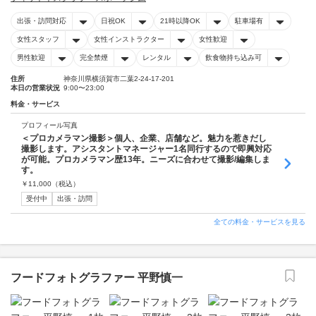
出張・訪問対応
日祝OK
21時以降OK
駐車場有
女性スタッフ
女性インストラクター
女性歓迎
男性歓迎
完全禁煙
レンタル
飲食物持ち込み可
住所
神奈川県横須賀市二葉2-24-17-201
本日の営業状況
9:00〜23:00
料金・サービス
プロフィール写真
＜プロカメラマン撮影＞個人、企業、店舗など。魅力を惹きだし
撮影します。アシスタントマネージャー1名同行するので即興対応
が可能。プロカメラマン歴13年。ニーズに合わせて撮影/編集しま
す。
￥
11,000
（税込）
受付中
出張・訪問
全ての料金・サービスを見る
フードフォトグラファー 平野慎一