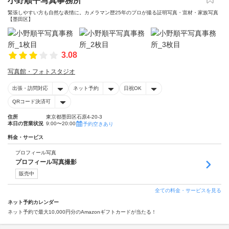
小野順平写真事務所
緊張しやすい方も自然な表情に。カメラマン歴25年のプロが撮る証明写真・宣材・家族写真
【墨田区】
3.08
写真館・フォトスタジオ
出張・訪問対応
ネット予約
日祝OK
QRコード決済可
住所
東京都墨田区石原4-20-3
本日の営業状況
9:00〜20:00
予約空きあり
料金・サービス
プロフィール写真
プロフィール写真撮影
販売中
全ての料金・サービスを見る
ネット予約カレンダー
ネット予約で最大10,000円分のAmazonギフトカードが当たる！