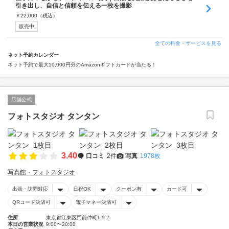
引き出し、自信と信頼を伝える一枚を撮影
￥
22,000
（税込）
販売中
全ての料金・サービスを見る
ネット予約カレンダー
ネット予約で最大10,000円分のAmazonギフトカードが当たる！
店舗公式
フォトスタジオ タンタン
3.40
口コミ
2件
写真
1978枚
写真館・フォトスタジオ
出張・訪問対応
日祝OK
クーポン有
カード可
QRコード決済可
電子マネー決済可
住所
東京都江東区門前仲町1-9-2
本日の営業状況
9:00〜20:00