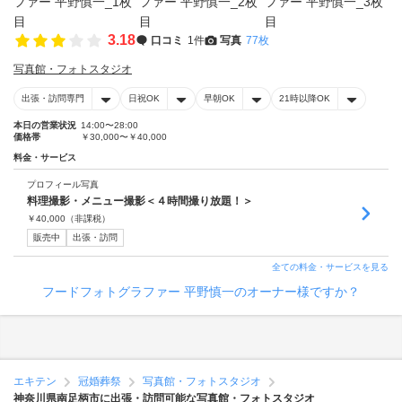
3.18
口コミ
1件
写真
77枚
写真館・フォトスタジオ
出張・訪問専門
日祝OK
早朝OK
21時以降OK
本日の営業状況
14:00〜28:00
価格帯
￥30,000〜￥40,000
料金・サービス
プロフィール写真
料理撮影・メニュー撮影＜４時間撮り放題！＞
￥
40,000
（非課税）
販売中
出張・訪問
全ての料金・サービスを見る
フードフォトグラファー 平野慎一のオーナー様ですか？
エキテン
冠婚葬祭
写真館・フォトスタジオ
神奈川県南足柄市に出張・訪問可能な写真館・フォトスタジオ