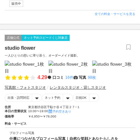
販売中
全ての料金・サービスを見る
店舗公式
ネット予約スピードくじ対象店
studio flower
一人ひとりの想いに寄り添う、オーダーメイド撮影。
4.29
口コミ
16件
写真
98枚
写真館・フォトスタジオ
レンタルスタジオ・貸しスタジオ
出張・訪問対応
ネット予約
日祝OK
住所
東京都渋谷区千駄ケ谷４丁目２７−１
本日の営業状況
10:00〜19:00
予約空きあり
価格帯
￥4,950〜￥78,000
料金・サービス
プロフィール写真
仕事につながるプロフィール写真｜自然な笑顔とあなたらしさを