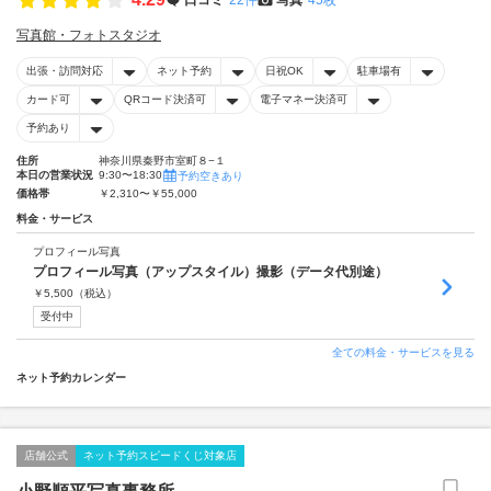
写真館・フォトスタジオ
出張・訪問対応
ネット予約
日祝OK
駐車場有
カード可
QRコード決済可
電子マネー決済可
予約あり
住所
神奈川県秦野市室町８−１
本日の営業状況
9:30〜18:30
予約空きあり
価格帯
￥2,310〜￥55,000
料金・サービス
プロフィール写真
プロフィール写真（アップスタイル）撮影（データ代別途）
￥
5,500
（税込）
受付中
全ての料金・サービスを見る
ネット予約カレンダー
店舗公式
ネット予約スピードくじ対象店