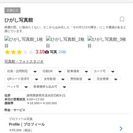
店舗公式
ひがし写真館
綺麗の型、に嵌めたくない。そこからはみ出した「その方だけの輝き」にこそ価値があると
感じています。
3.10
写真
10枚
写真館・フォトスタジオ
出張・訪問対応
日祝OK
駐車場有
カード可
QRコード決済可
女性歓迎
男性歓迎
完全禁煙
ペット可
飲食物持ち込み可
住所
静岡県静岡市清水区巴町9-21
本日の営業状況
9:00〜17:00
価格帯
￥16,500〜￥165,000
料金・サービス
プロフィール写真
Profile｜プロフィール
￥
55,000
（税込）