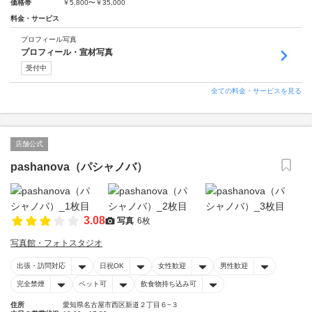
価格帯
￥5,800〜￥35,000
料金・サービス
プロフィール写真
プロフィール・宣材写真
受付中
全ての料金・サービスを見る
店舗公式
pashanova（パシャノバ）
3.08
写真
6枚
写真館・フォトスタジオ
出張・訪問対応
日祝OK
女性歓迎
男性歓迎
完全禁煙
ペット可
飲食物持ち込み可
住所
愛知県名古屋市西区新道２丁目６−３