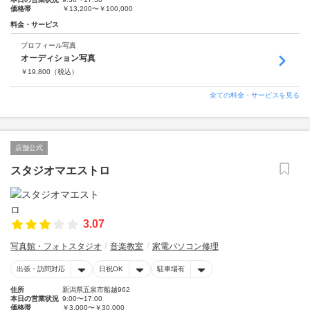
価格帯
￥13,200〜￥100,000
料金・サービス
プロフィール写真
オーディション写真
￥
19,800
（税込）
全ての料金・サービスを見る
店舗公式
スタジオマエストロ
3.07
写真館・フォトスタジオ
音楽教室
家電パソコン修理
出張・訪問対応
日祝OK
駐車場有
住所
新潟県五泉市船越962
本日の営業状況
9:00〜17:00
価格帯
￥3,000〜￥30,000