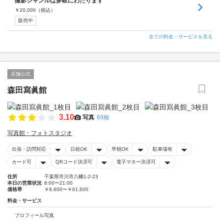
撮影ジャンルは多岐にわたります
￥
20,000
（税込）
販売中
全ての料金・サービスを見る
店舗公式
森田寫眞館
3.10
写真
69枚
写真館・フォトスタジオ
出張・訪問対応
日祝OK
早朝OK
駐車場有
カード可
QRコード決済可
電子マネー決済可
住所
千葉県市川市八幡1-2-23
本日の営業状況
8:00〜21:00
価格帯
￥6,600〜￥61,600
料金・サービス
プロフィール写真