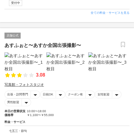
受付中
全ての料金・サービスを見る
店舗公式
あすふぉと〜あすか全国出張撮影〜
3.08
写真館・フォトスタジオ
出張・訪問専門
日祝OK
クーポン有
女性歓迎
男性歓迎
本日の営業状況
10:00〜18:00
価格帯
￥1,100〜￥55,000
料金・サービス
七五三・節句