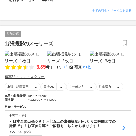
全ての料金・サービスを見る
店舗公式
出張撮影のメモリーズ
3.85
口コミ
7件
写真
61枚
写真館・フォトスタジオ
出張・訪問専門
日祝OK
クーポン有
駐車場有
本日の営業状況
10:00〜20:00
価格帯
￥22,000〜￥44,000
料金・サービス
七五三・節句
＜日本全国出張ＯＫ！＞七五三の出張撮影/ゆったり二時間までの
撮影です！お宮参り等のご依頼もこちらから承ります！
￥
22,000
（税込）