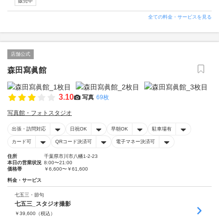
販売中
全ての料金・サービスを見る
店舗公式
森田寫眞館
3.10
写真
69枚
写真館・フォトスタジオ
出張・訪問対応
日祝OK
早朝OK
駐車場有
カード可
QRコード決済可
電子マネー決済可
住所
千葉県市川市八幡1-2-23
本日の営業状況
8:00〜21:00
価格帯
￥6,600〜￥61,600
料金・サービス
七五三・節句
七五三_スタジオ撮影
￥
39,600
（税込）