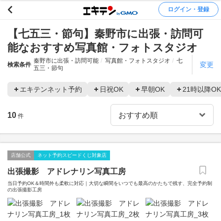
ログイン・登録
【七五三・節句】秦野市に出張・訪問可
能なおすすめ写真館・フォトスタジオ
秦野市に出張・訪問可能
写真館・フォトスタジオ
七
変更
検索条件
五三・節句
エキテンネット予約
日祝OK
早朝OK
21時以降OK
10
件
店舗公式
ネット予約スピードくじ対象店
出張撮影 アドレナリン写真工房
当日予約OK＆時間外も柔軟に対応｜大切な瞬間をいつでも最高のかたちで残す、完全予約制
の出張撮影工房