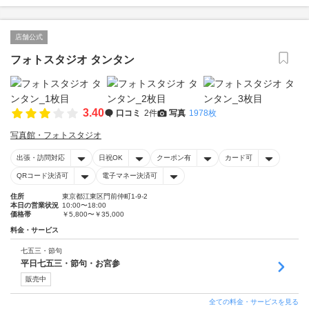
店舗公式
フォトスタジオ タンタン
3.40
口コミ
2件
写真
1978枚
写真館・フォトスタジオ
出張・訪問対応
日祝OK
クーポン有
カード可
QRコード決済可
電子マネー決済可
住所
東京都江東区門前仲町1-9-2
本日の営業状況
10:00〜18:00
価格帯
￥5,800〜￥35,000
料金・サービス
七五三・節句
平日七五三・節句・お宮参
販売中
全ての料金・サービスを見る