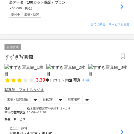
全データ（100カット保証）プラン
￥
55,000
（税込）
受付中
出張・訪問
全ての料金・サービスを見る
店舗公式
すずき写真館
3.39
口コミ
2件
写真
31枚
写真館・フォトスタジオ
出張・訪問対応
日祝OK
駐車場有
住所
栃木県宇都宮市中央本町１−１４
本日の営業状況
10:00〜18:30
料金・サービス
七五三・節句
お宮参り・七五三・成人式