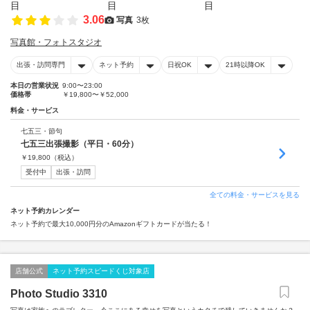
3.06
写真
3枚
写真館・フォトスタジオ
出張・訪問専門
ネット予約
日祝OK
21時以降OK
本日の営業状況
9:00〜23:00
価格帯
￥19,800〜￥52,000
料金・サービス
七五三・節句
七五三出張撮影（平日・60分）
￥
19,800
（税込）
受付中
出張・訪問
全ての料金・サービスを見る
ネット予約カレンダー
ネット予約で最大10,000円分のAmazonギフトカードが当たる！
店舗公式
ネット予約スピードくじ対象店
Photo Studio 3310