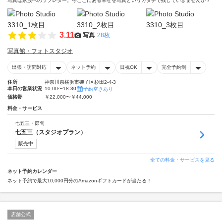
写真は家族へのラブレター。今ここにある幸せを写真というカタチで残していきませんか？
3.11
写真
28枚
写真館・フォトスタジオ
出張・訪問対応
ネット予約
日祝OK
完全予約制
住所
神奈川県横浜市磯子区杉田2-4-3
本日の営業状況
10:00〜18:30
予約空きあり
価格帯
￥22,000〜￥44,000
料金・サービス
七五三・節句
七五三（スタジオプラン）
販売中
全ての料金・サービスを見る
ネット予約カレンダー
ネット予約で最大10,000円分のAmazonギフトカードが当たる！
店舗公式