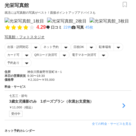
光栄写真館
就活には写真館の写真がベスト！面接ポイントアップアドバイスも
4.29
口コミ
22件
写真
45枚
写真館・フォトスタジオ
出張・訪問対応
ネット予約
日祝OK
駐車場有
カード可
QRコード決済可
電子マネー決済可
予約あり
住所
神奈川県秦野市室町８−１
本日の営業状況
9:30〜18:30
価格帯
￥2,310〜￥55,000
料金・サービス
七五三・節句
3歳女児撮影のみ 1ポーズプラン（衣裳お支度無）
￥
11,000
（税込）
受付中
全ての料金・サービスを見る
ネット予約カレンダー