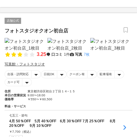
店舗公式
フォトスタジオクオン初台店
3.25
口コミ
1件
写真
7枚
写真館・フォトスタジオ
出張・訪問対応
日祝OK
クーポン有
駐車場有
カード可
住所
東京都渋谷区初台２丁目１４−１５
本日の営業状況
9:00〜18:00
価格帯
￥550〜￥60,500
料金・サービス
七五三・節句
4月 50％OFF 5月 40％OFF 6月 30％OFF 7月 25％OFF 8月
20％OFF 9月 10％OFF
￥
7,700
（税込）