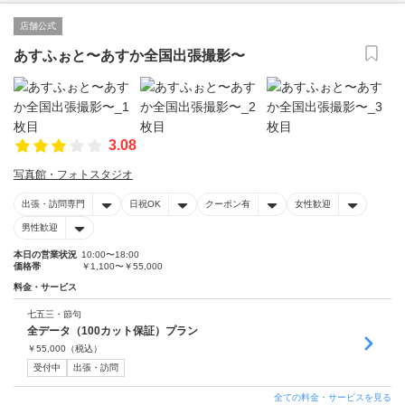
店舗公式
あすふぉと〜あすか全国出張撮影〜
3.08
写真館・フォトスタジオ
出張・訪問専門
日祝OK
クーポン有
女性歓迎
男性歓迎
本日の営業状況
10:00〜18:00
価格帯
￥1,100〜￥55,000
料金・サービス
七五三・節句
全データ（100カット保証）プラン
￥
55,000
（税込）
受付中
出張・訪問
全ての料金・サービスを見る