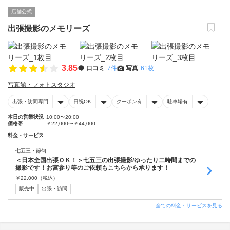
店舗公式
出張撮影のメモリーズ
3.85
口コミ
7件
写真
61枚
写真館・フォトスタジオ
出張・訪問専門
日祝OK
クーポン有
駐車場有
本日の営業状況
10:00〜20:00
価格帯
￥22,000〜￥44,000
料金・サービス
七五三・節句
＜日本全国出張ＯＫ！＞七五三の出張撮影/ゆったり二時間までの
撮影です！お宮参り等のご依頼もこちらから承ります！
￥
22,000
（税込）
販売中
出張・訪問
全ての料金・サービスを見る