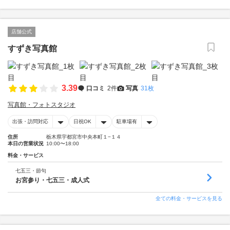
店舗公式
すずき写真館
3.39
口コミ
2件
写真
31枚
写真館・フォトスタジオ
出張・訪問対応
日祝OK
駐車場有
住所
栃木県宇都宮市中央本町１−１４
本日の営業状況
10:00〜18:00
料金・サービス
七五三・節句
お宮参り・七五三・成人式
全ての料金・サービスを見る