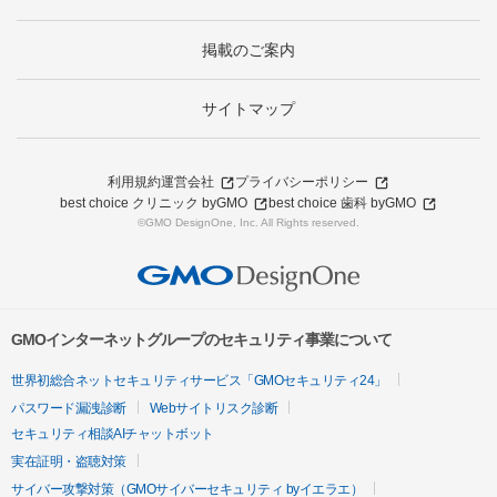
掲載のご案内
サイトマップ
利用規約
運営会社
プライバシーポリシー
best choice クリニック byGMO
best choice 歯科 byGMO
©GMO DesignOne, Inc. All Rights reserved.
GMOインターネットグループのセキュリティ事業について
世界初総合ネットセキュリティサービス「GMOセキュリティ24」
パスワード漏洩診断
Webサイトリスク診断
セキュリティ相談AIチャットボット
実在証明・盗聴対策
サイバー攻撃対策（GMOサイバーセキュリティ byイエラエ）