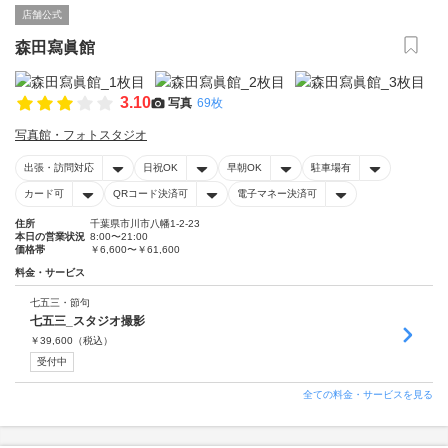
店舗公式
森田寫眞館
3.10
写真
69枚
写真館・フォトスタジオ
出張・訪問対応
日祝OK
早朝OK
駐車場有
カード可
QRコード決済可
電子マネー決済可
住所
千葉県市川市八幡1-2-23
本日の営業状況
8:00〜21:00
価格帯
￥6,600〜￥61,600
料金・サービス
七五三・節句
七五三_スタジオ撮影
￥
39,600
（税込）
受付中
全ての料金・サービスを見る