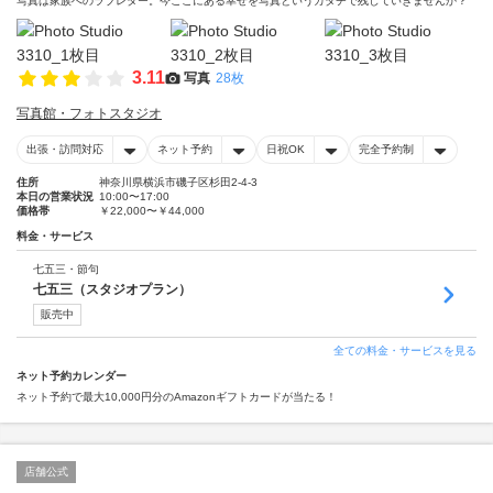
写真は家族へのラブレター。今ここにある幸せを写真というカタチで残していきませんか？
3.11
写真
28枚
写真館・フォトスタジオ
出張・訪問対応
ネット予約
日祝OK
完全予約制
住所
神奈川県横浜市磯子区杉田2-4-3
本日の営業状況
10:00〜17:00
価格帯
￥22,000〜￥44,000
料金・サービス
七五三・節句
七五三（スタジオプラン）
販売中
全ての料金・サービスを見る
ネット予約カレンダー
ネット予約で最大10,000円分のAmazonギフトカードが当たる！
店舗公式