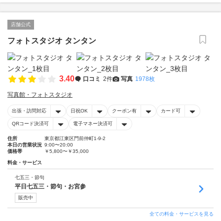
店舗公式
フォトスタジオ タンタン
3.40
口コミ
2件
写真
1978枚
写真館・フォトスタジオ
出張・訪問対応
日祝OK
クーポン有
カード可
QRコード決済可
電子マネー決済可
住所
東京都江東区門前仲町1-9-2
本日の営業状況
9:00〜20:00
価格帯
￥5,800〜￥35,000
料金・サービス
七五三・節句
平日七五三・節句・お宮参
販売中
全ての料金・サービスを見る