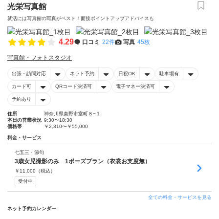
光栄写真館
就活には写真館の写真がベスト！面接ポイントアップアドバイスも
4.29
口コミ
22件
写真
45枚
写真館・フォトスタジオ
出張・訪問対応
ネット予約
日祝OK
駐車場有
カード可
QRコード決済可
電子マネー決済可
予約あり
住所
神奈川県秦野市室町８−１
本日の営業状況
9:30〜18:30
価格帯
￥2,310〜￥55,000
料金・サービス
七五三・節句
3歳女児撮影のみ 1ポーズプラン（衣裳お支度無）
￥
11,000
（税込）
受付中
全ての料金・サービスを見る
ネット予約カレンダー