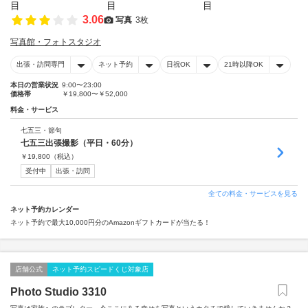
3.06
写真
3枚
写真館・フォトスタジオ
出張・訪問専門
ネット予約
日祝OK
21時以降OK
本日の営業状況
9:00〜23:00
価格帯
￥19,800〜￥52,000
料金・サービス
七五三・節句
七五三出張撮影（平日・60分）
￥
19,800
（税込）
受付中
出張・訪問
全ての料金・サービスを見る
ネット予約カレンダー
ネット予約で最大10,000円分のAmazonギフトカードが当たる！
店舗公式
ネット予約スピードくじ対象店
Photo Studio 3310