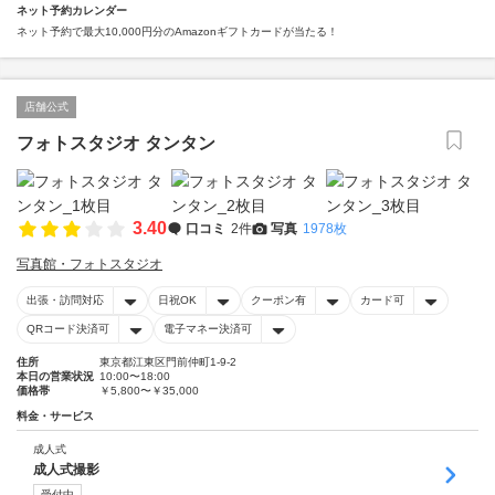
ネット予約カレンダー
ネット予約で最大10,000円分のAmazonギフトカードが当たる！
店舗公式
フォトスタジオ タンタン
3.40
口コミ
2件
写真
1978枚
写真館・フォトスタジオ
出張・訪問対応
日祝OK
クーポン有
カード可
QRコード決済可
電子マネー決済可
住所
東京都江東区門前仲町1-9-2
本日の営業状況
10:00〜18:00
価格帯
￥5,800〜￥35,000
料金・サービス
成人式
成人式撮影
受付中