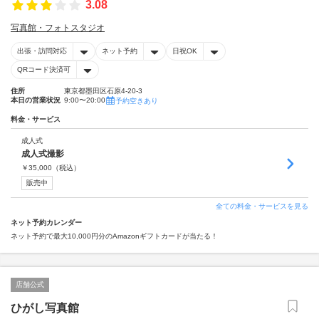
3.08
写真館・フォトスタジオ
出張・訪問対応
ネット予約
日祝OK
QRコード決済可
住所
東京都墨田区石原4-20-3
本日の営業状況
9:00〜20:00
予約空きあり
料金・サービス
成人式
成人式撮影
￥
35,000
（税込）
販売中
全ての料金・サービスを見る
ネット予約カレンダー
ネット予約で最大10,000円分のAmazonギフトカードが当たる！
店舗公式
ひがし写真館