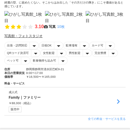
綺麗の型、に嵌めたくない。そこからはみ出した「その方だけの輝き」にこそ価値があると
感じています。
3.10
写真
10枚
写真館・フォトスタジオ
出張・訪問対応
日祝OK
駐車場有
カード可
QRコード決済可
女性歓迎
男性歓迎
完全禁煙
ペット可
飲食物持ち込み可
住所
静岡県静岡市清水区巴町9-21
本日の営業状況
9:00〜17:00
価格帯
￥16,500〜￥165,000
料金・サービス
成人式
Family｜ファミリー
￥
88,000
（税込）
販売中
全ての料金・サービスを見る