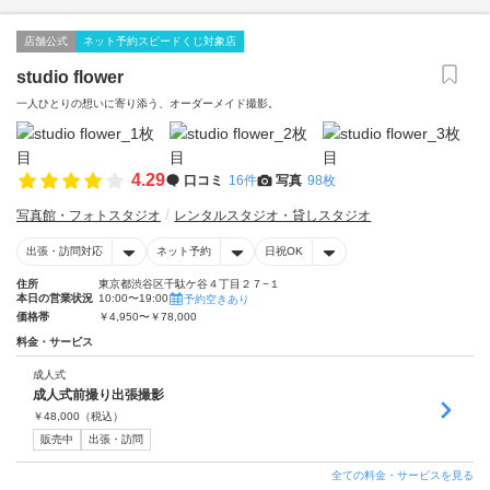
店舗公式
ネット予約スピードくじ対象店
studio flower
一人ひとりの想いに寄り添う、オーダーメイド撮影。
4.29
口コミ
16件
写真
98枚
写真館・フォトスタジオ
レンタルスタジオ・貸しスタジオ
出張・訪問対応
ネット予約
日祝OK
住所
東京都渋谷区千駄ケ谷４丁目２７−１
本日の営業状況
10:00〜19:00
予約空きあり
価格帯
￥4,950〜￥78,000
料金・サービス
成人式
成人式前撮り出張撮影
￥
48,000
（税込）
販売中
出張・訪問
全ての料金・サービスを見る