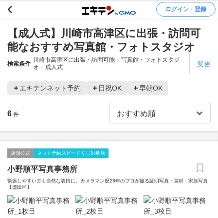
ログイン・登録
【成人式】川崎市高津区に出張・訪問可
能なおすすめ写真館・フォトスタジオ
川崎市高津区に出張・訪問可能
写真館・フォトスタジ
変更
検索条件
オ
成人式
エキテンネット予約
日祝OK
早朝OK
6
件
店舗公式
ネット予約スピードくじ対象店
小野順平写真事務所
緊張しやすい方も自然な表情に。カメラマン歴25年のプロが撮る証明写真・宣材・家族写真
【墨田区】