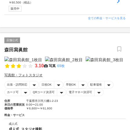
￥
60,500
（税込）
販売中
全ての料金・サービスを見る
店舗公式
森田寫眞館
3.10
写真
69枚
写真館・フォトスタジオ
出張・訪問対応
日祝OK
早朝OK
駐車場有
カード可
QRコード決済可
電子マネー決済可
住所
千葉県市川市八幡1-2-23
本日の営業状況
8:00〜21:00
価格帯
￥6,600〜￥61,600
料金・サービス
成人式
成人式_スタジオ撮影