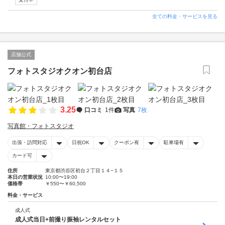
全ての料金・サービスを見る
店舗公式
フォトスタジオクオン初台店
3.25
口コミ
1件
写真
7枚
写真館・フォトスタジオ
出張・訪問対応
日祝OK
クーポン有
駐車場有
カード可
住所
東京都渋谷区初台２丁目１４−１５
本日の営業状況
10:00〜19:00
価格帯
￥550〜￥60,500
料金・サービス
成人式
成人式当日+前撮り振袖レンタルセット