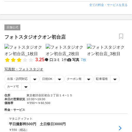
全ての料金・サービスを見る
店舗公式
フォトスタジオクオン初台店
3.25
口コミ
1件
写真
7枚
写真館・フォトスタジオ
出張・訪問対応
日祝OK
クーポン有
駐車場有
カード可
住所
東京都渋谷区初台２丁目１４−１５
本日の営業状況
10:00〜19:00
価格帯
￥550〜￥60,500
料金・サービス
マタニティフォト
平日撮影料500円 土日祭日3000円
￥
550
（税込）