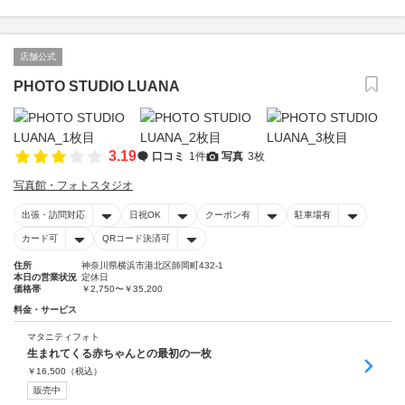
店舗公式
PHOTO STUDIO LUANA
3.19
口コミ
1件
写真
3枚
写真館・フォトスタジオ
出張・訪問対応
日祝OK
クーポン有
駐車場有
カード可
QRコード決済可
住所
神奈川県横浜市港北区師岡町432-1
本日の営業状況
定休日
価格帯
￥2,750〜￥35,200
料金・サービス
マタニティフォト
生まれてくる赤ちゃんとの最初の一枚
￥
16,500
（税込）
販売中