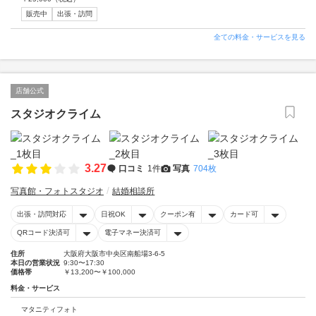
販売中
出張・訪問
全ての料金・サービスを見る
店舗公式
スタジオクライム
3.27
口コミ
1件
写真
704枚
写真館・フォトスタジオ
結婚相談所
出張・訪問対応
日祝OK
クーポン有
カード可
QRコード決済可
電子マネー決済可
住所
大阪府大阪市中央区南船場3-6-5
本日の営業状況
9:30〜17:30
価格帯
￥13,200〜￥100,000
料金・サービス
マタニティフォト