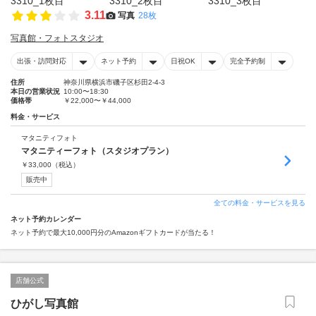
3.11
写真
28枚
写真館・フォトスタジオ
出張・訪問対応
ネット予約
日祝OK
完全予約制
住所
神奈川県横浜市磯子区杉田2-4-3
本日の営業状況
10:00〜18:30
価格帯
￥22,000〜￥44,000
料金・サービス
マタニティフォト
マタニティーフォト（スタジオプラン）
￥
33,000
（税込）
販売中
全ての料金・サービスを見る
ネット予約カレンダー
ネット予約で最大10,000円分のAmazonギフトカードが当たる！
店舗公式
ひがし写真館