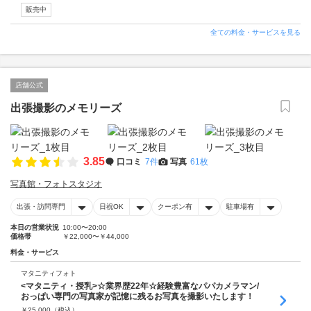
販売中
全ての料金・サービスを見る
店舗公式
出張撮影のメモリーズ
3.85
口コミ
7件
写真
61枚
写真館・フォトスタジオ
出張・訪問専門
日祝OK
クーポン有
駐車場有
本日の営業状況
10:00〜20:00
価格帯
￥22,000〜￥44,000
料金・サービス
マタニティフォト
<マタニティ・授乳>☆業界歴22年☆経験豊富なパパカメラマン/
おっぱい専門の写真家が記憶に残るお写真を撮影いたします！
￥
25,000
（税込）