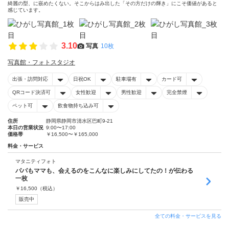
綺麗の型、に嵌めたくない。そこからはみ出した「その方だけの輝き」にこそ価値があると
感じています。
3.10
写真
10枚
写真館・フォトスタジオ
出張・訪問対応
日祝OK
駐車場有
カード可
QRコード決済可
女性歓迎
男性歓迎
完全禁煙
ペット可
飲食物持ち込み可
住所
静岡県静岡市清水区巴町9-21
本日の営業状況
9:00〜17:00
価格帯
￥16,500〜￥165,000
料金・サービス
マタニティフォト
パパもママも、会えるのをこんなに楽しみにしてたの！が伝わる
一枚
￥
16,500
（税込）
販売中
全ての料金・サービスを見る