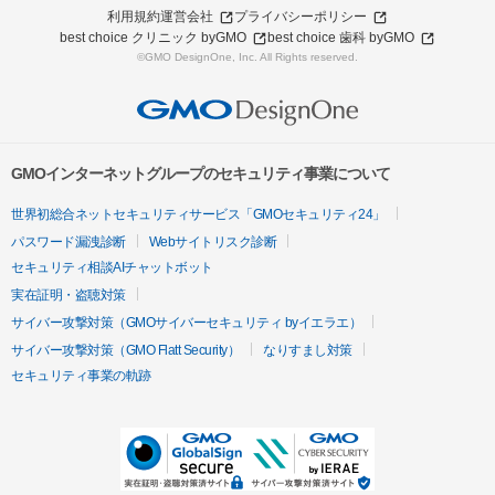
利用規約
運営会社
プライバシーポリシー
best choice クリニック byGMO
best choice 歯科 byGMO
©GMO DesignOne, Inc. All Rights reserved.
GMOインターネットグループのセキュリティ事業について
世界初総合ネットセキュリティサービス「GMOセキュリティ24」
パスワード漏洩診断
Webサイトリスク診断
セキュリティ相談AIチャットボット
実在証明・盗聴対策
サイバー攻撃対策（GMOサイバーセキュリティ byイエラエ）
サイバー攻撃対策（GMO Flatt Security）
なりすまし対策
セキュリティ事業の軌跡