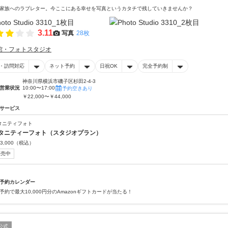
家族へのラブレター。今ここにある幸せを写真というカタチで残していきませんか？
3.11
写真
28枚
館・フォトスタジオ
・訪問対応
ネット予約
日祝OK
完全予約制
神奈川県横浜市磯子区杉田2-4-3
営業状況
10:00〜17:00
予約空きあり
￥22,000〜￥44,000
サービス
タニティフォト
タニティーフォト（スタジオプラン）
3,000
（税込）
販売中
予約カレンダー
予約で最大10,000円分のAmazonギフトカードが当たる！
公式