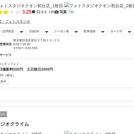
3.25
口コミ
1件
写真
7枚
館・フォトスタジオ
・訪問対応
日祝OK
クーポン有
駐車場有
カード可
東京都渋谷区初台２丁目１４−１５
営業状況
9:00〜18:00
￥550〜￥60,500
サービス
タニティフォト
日撮影料500円 土日祭日3000円
50
（税込）
販売中
公式
タジオクライム