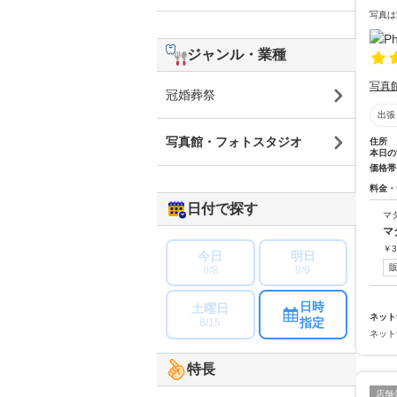
写真は
ジャンル・業種
写真
冠婚葬祭
出張
写真館・フォトスタジオ
住所
本日の
価格帯
料金・
日付で探す
マ
マ
￥
3
今日
明日
8/8
8/9
日時
土曜日
ネット
指定
8/15
ネット
特長
店舗