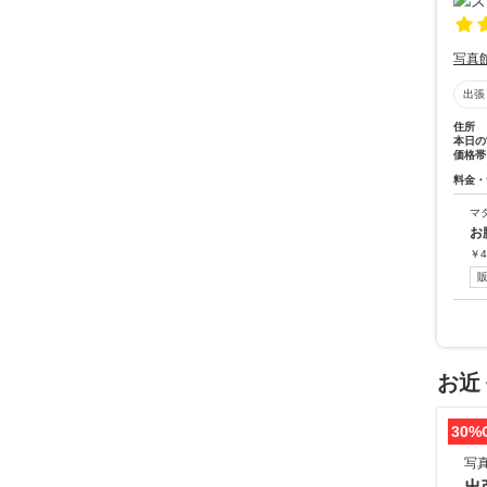
写真
出張
住所
本日の
価格帯
料金・
マ
お
￥
4
お近
30%
写