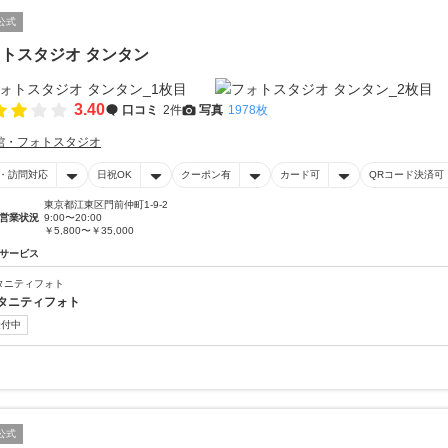
公式
トスタジオ タンタン
3.40
口コミ
2件
写真
1978枚
館・フォトスタジオ
・訪問対応
日祝OK
クーポン有
カード可
QRコード決済可
東京都江東区門前仲町1-9-2
営業状況
9:00〜20:00
￥5,800〜￥35,000
サービス
タニティフォト
タニティフォト
受付中
公式