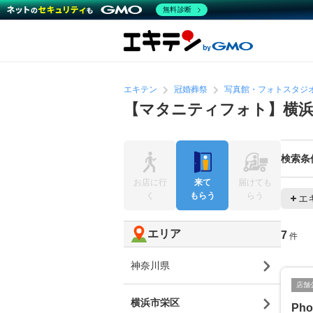
無料診断
エキテン
冠婚葬祭
写真館・フォトスタジ
【マタニティフォト】横浜
検索条
お店に行
来て
届けても
く
もらう
らう
エ
エリア
7
件
神奈川県
店舗
横浜市栄区
Pho