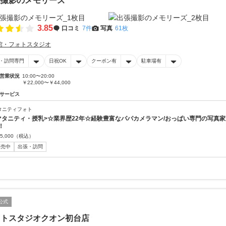
張撮影のメモリーズ
3.85
口コミ
7件
写真
61枚
館・フォトスタジオ
・訪問専門
日祝OK
クーポン有
駐車場有
営業状況
10:00〜20:00
￥22,000〜￥44,000
サービス
タニティフォト
マタニティ・授乳>☆業界歴22年☆経験豊富なパパカメラマン/おっぱい専門の写真
！
5,000
（税込）
販売中
出張・訪問
公式
ォトスタジオクオン初台店