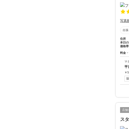
写真
出張
住所
本日の
価格帯
料金・
マ
平
￥
5
店舗
ス