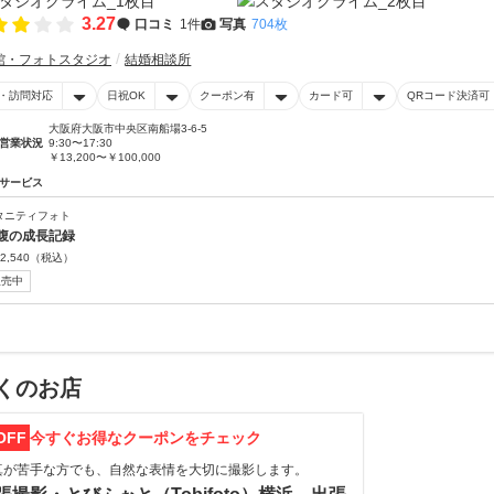
3.27
口コミ
1件
写真
704枚
館・フォトスタジオ
結婚相談所
・訪問対応
日祝OK
クーポン有
カード可
QRコード決済可
大阪府大阪市中央区南船場3-6-5
営業状況
9:30〜17:30
￥13,200〜￥100,000
サービス
タニティフォト
腹の成長記録
2,540
（税込）
販売中
くのお店
OFF
今すぐお得なクーポンをチェック
真が苦手な方でも、自然な表情を大切に撮影します。