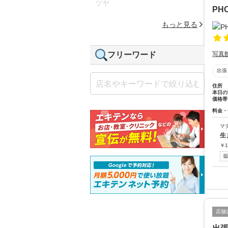
ツヤ
PHO
もっと見る
写真
フリーワード
出張
住所
本日の
価格帯
料金・
マ
生
￥
1
店舗