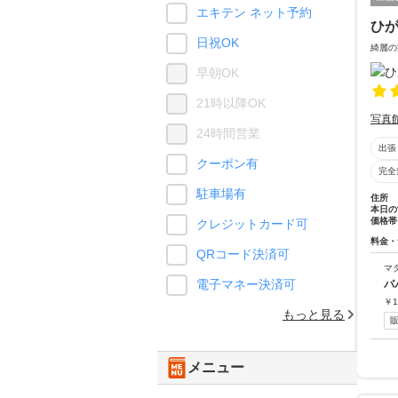
エキテン ネット予約
ひ
日祝OK
綺麗の
早朝OK
21時以降OK
写真
24時間営業
出張
クーポン有
完全
駐車場有
住所
本日の
価格帯
クレジットカード可
料金・
QRコード決済可
マ
電子マネー決済可
パ
￥
1
もっと見る
メニュー