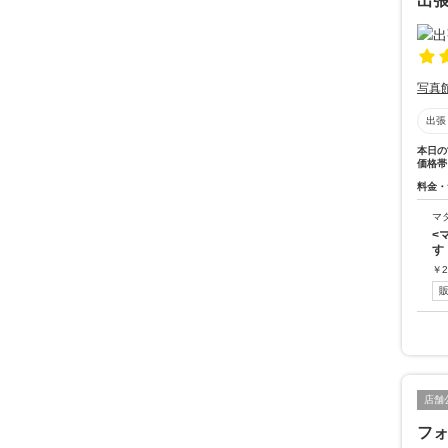
出
写真
出張
本日の
価格帯
料金・
マ
<
す
￥
2
店舗
フ