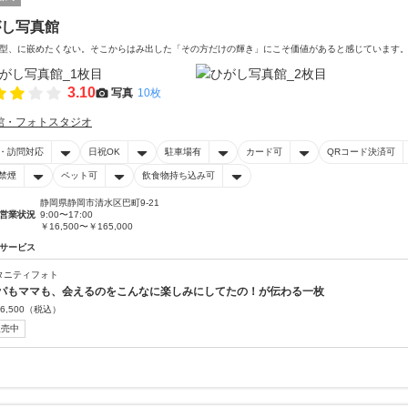
がし写真館
型、に嵌めたくない。そこからはみ出した「その方だけの輝き」にこそ価値があると感じています
3.10
写真
10枚
館・フォトスタジオ
・訪問対応
日祝OK
駐車場有
カード可
QRコード決済可
禁煙
ペット可
飲食物持ち込み可
静岡県静岡市清水区巴町9-21
営業状況
9:00〜17:00
￥16,500〜￥165,000
サービス
タニティフォト
パもママも、会えるのをこんなに楽しみにしてたの！が伝わる一枚
6,500
（税込）
販売中