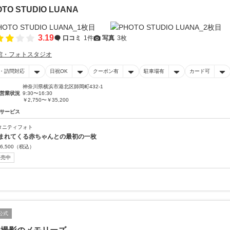
TO STUDIO LUANA
3.19
口コミ
1件
写真
3枚
館・フォトスタジオ
・訪問対応
日祝OK
クーポン有
駐車場有
カード可
神奈川県横浜市港北区師岡町432-1
営業状況
9:30〜16:30
￥2,750〜￥35,200
サービス
タニティフォト
まれてくる赤ちゃんとの最初の一枚
6,500
（税込）
販売中
公式