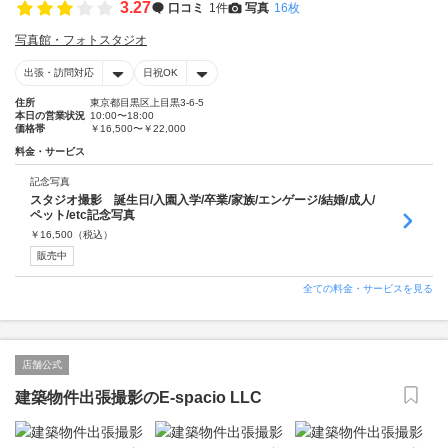
3.27
口コミ
1件
写真
16枚
写真館・フォトスタジオ
出張・訪問対応
日祝OK
住所
東京都目黒区上目黒3-6-5
本日の営業状況
10:00〜18:00
価格帯
￥16,500〜￥22,000
料金・サービス
記念写真
スタジオ撮影 誕生日/入園入学/卒業/家族/エンゲージ/結婚/成人/
ペット/etc記念写真
￥
16,500
（税込）
販売中
全ての料金・サービスを見る
店舗公式
建築物件出張撮影のE-spacio LLC