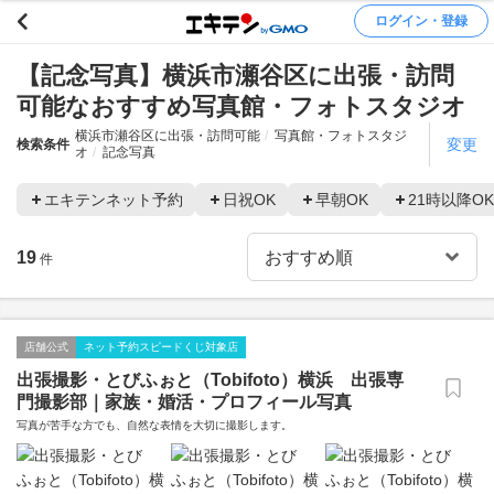
ログイン・登録
【記念写真】横浜市瀬谷区に出張・訪問
可能なおすすめ写真館・フォトスタジオ
横浜市瀬谷区に出張・訪問可能
写真館・フォトスタジ
変更
検索条件
オ
記念写真
エキテンネット予約
日祝OK
早朝OK
21時以降OK
19
件
店舗公式
ネット予約スピードくじ対象店
出張撮影・とびふぉと（Tobifoto）横浜 出張専
門撮影部｜家族・婚活・プロフィール写真
写真が苦手な方でも、自然な表情を大切に撮影します。