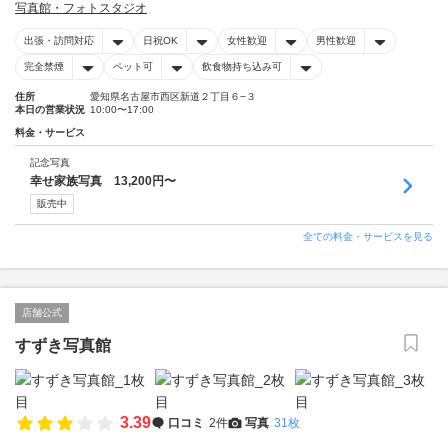
写真館・フォトスタジオ
出張・訪問対応
日祝OK
女性歓迎
男性歓迎
完全禁煙
ペット可
飲食物持ち込み可
住所
愛知県名古屋市西区新道２丁目６−３
本日の営業状況
10:00〜17:00
料金・サービス
記念写真
幸せ家族写真 13,200円〜
販売中
全ての料金・サービスを見る
店舗公式
すずき写真館
3.39
口コミ
2件
写真
31枚