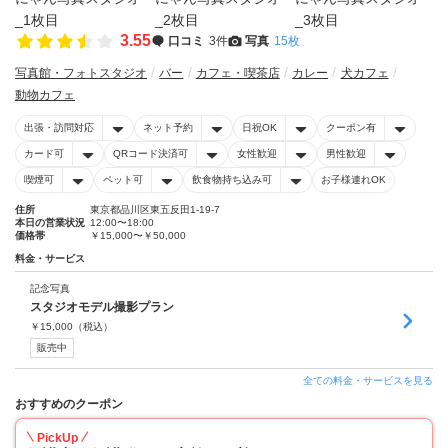
3.55
口コミ
3件
写真
15枚
写真館・フォトスタジオ
バー
カフェ・喫茶店
カレー
犬カフェ
動物カフェ
出張・訪問対応
ネット予約
日祝OK
クーポン有
カード可
QRコード決済可
女性歓迎
男性歓迎
喫煙可
ペット可
飲食物持ち込み可
お子様連れOK
住所
東京都品川区東五反田1-19-7
本日の営業状況
12:00〜18:00
価格帯
￥15,000〜￥50,000
料金・サービス
記念写真
スタジオモデル撮影プラン
￥
15,000
（税込）
販売中
全ての料金・サービスを見る
おすすめのクーポン
PickUp