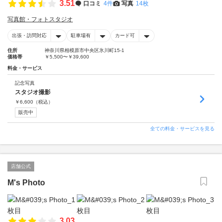
3.51
口コミ
4件
写真
14枚
写真館・フォトスタジオ
出張・訪問対応
駐車場有
カード可
住所
神奈川県相模原市中央区氷川町15-1
価格帯
￥5,500〜￥39,600
料金・サービス
記念写真
スタジオ撮影
￥
6,600
（税込）
販売中
全ての料金・サービスを見る
店舗公式
M's Photo
3.03