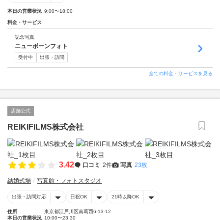
本日の営業状況
9:00〜18:00
料金・サービス
記念写真
ニューボーンフォト
受付中
出張・訪問
全ての料金・サービスを見る
店舗公式
REIKIFILMS株式会社
3.42
口コミ
2件
写真
23枚
結婚式場
写真館・フォトスタジオ
出張・訪問対応
日祝OK
21時以降OK
住所
東京都江戸川区南葛西6-13-12
本日の営業状況
10:00〜23:30