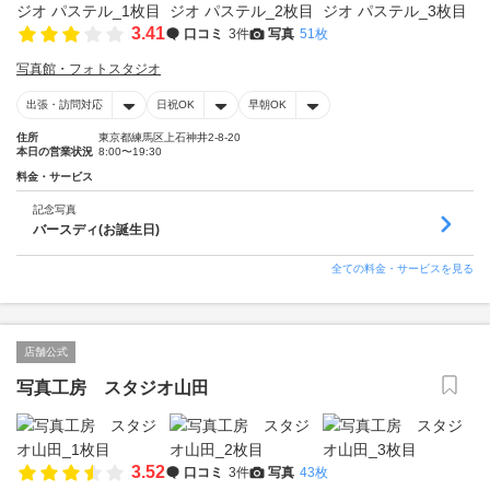
3.41
口コミ
3件
写真
51枚
写真館・フォトスタジオ
出張・訪問対応
日祝OK
早朝OK
住所
東京都練馬区上石神井2-8-20
本日の営業状況
8:00〜19:30
料金・サービス
記念写真
バースディ(お誕生日)
全ての料金・サービスを見る
店舗公式
写真工房 スタジオ山田
3.52
口コミ
3件
写真
43枚