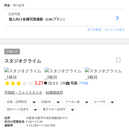
料金・サービス
記念写真
個人向け各種写真撮影（Liteプラン）
全ての料金・サービスを見る
店舗公式
スタジオクライム
3.27
口コミ
1件
写真
704枚
写真館・フォトスタジオ
結婚相談所
出張・訪問対応
日祝OK
クーポン有
カード可
QRコード決済可
電子マネー決済可
住所
大阪府大阪市中央区南船場3-6-5
本日の営業状況
9:30〜17:30
価格帯
￥13,200〜￥100,000