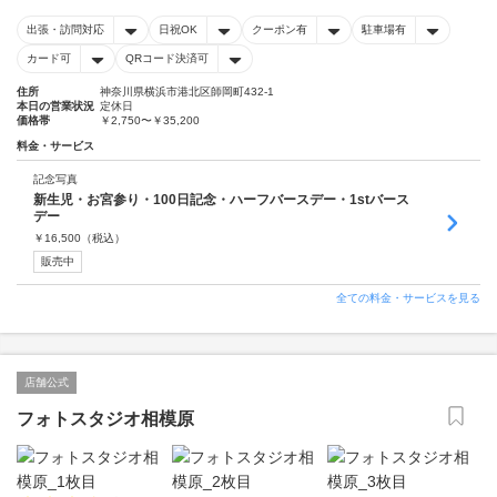
出張・訪問対応
日祝OK
クーポン有
駐車場有
カード可
QRコード決済可
住所
神奈川県横浜市港北区師岡町432-1
本日の営業状況
定休日
価格帯
￥2,750〜￥35,200
料金・サービス
記念写真
新生児・お宮参り・100日記念・ハーフバースデー・1stバース
デー
￥
16,500
（税込）
販売中
全ての料金・サービスを見る
店舗公式
フォトスタジオ相模原