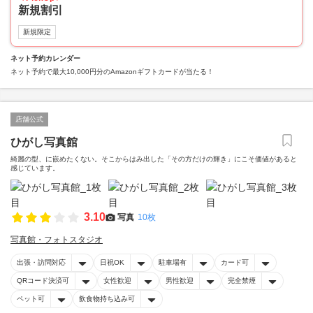
新規割引
新規限定
ネット予約カレンダー
ネット予約で最大10,000円分のAmazonギフトカードが当たる！
店舗公式
ひがし写真館
綺麗の型、に嵌めたくない。そこからはみ出した「その方だけの輝き」にこそ価値があると
感じています。
3.10
写真
10枚
写真館・フォトスタジオ
出張・訪問対応
日祝OK
駐車場有
カード可
QRコード決済可
女性歓迎
男性歓迎
完全禁煙
ペット可
飲食物持ち込み可