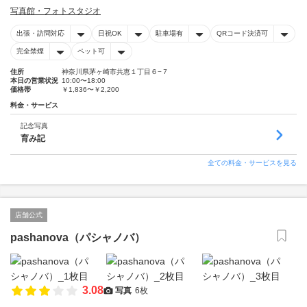
写真館・フォトスタジオ
出張・訪問対応
日祝OK
駐車場有
QRコード決済可
完全禁煙
ペット可
住所
神奈川県茅ヶ崎市共恵１丁目６−７
本日の営業状況
10:00〜18:00
価格帯
￥1,836〜￥2,200
料金・サービス
記念写真
育み記
全ての料金・サービスを見る
店舗公式
pashanova（パシャノバ）
3.08
写真
6枚