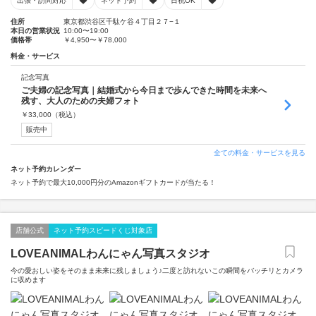
出張・訪問対応
ネット予約
日祝OK
住所
東京都渋谷区千駄ケ谷４丁目２７−１
本日の営業状況
10:00〜19:00
価格帯
￥4,950〜￥78,000
料金・サービス
記念写真
ご夫婦の記念写真｜結婚式から今日まで歩んできた時間を未来へ
残す、大人のための夫婦フォト
￥
33,000
（税込）
販売中
全ての料金・サービスを見る
ネット予約カレンダー
ネット予約で最大10,000円分のAmazonギフトカードが当たる！
店舗公式
ネット予約スピードくじ対象店
LOVEANIMALわんにゃん写真スタジオ
今の愛おしい姿をそのまま未来に残しましょう♪二度と訪れないこの瞬間をバッチリとカメラ
に収めます