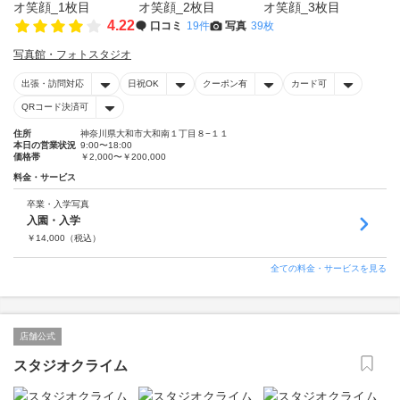
4.22
口コミ
19件
写真
39枚
写真館・フォトスタジオ
出張・訪問対応
日祝OK
クーポン有
カード可
QRコード決済可
住所
神奈川県大和市大和南１丁目８−１１
本日の営業状況
9:00〜18:00
価格帯
￥2,000〜￥200,000
料金・サービス
卒業・入学写真
入園・入学
￥
14,000
（税込）
全ての料金・サービスを見る
店舗公式
スタジオクライム