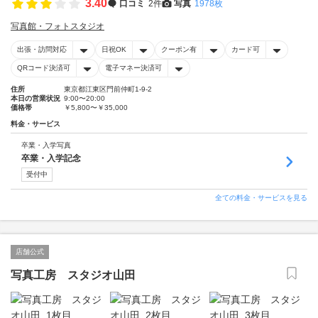
3.40
口コミ
2件
写真
1978枚
写真館・フォトスタジオ
出張・訪問対応
日祝OK
クーポン有
カード可
QRコード決済可
電子マネー決済可
住所
東京都江東区門前仲町1-9-2
本日の営業状況
9:00〜20:00
価格帯
￥5,800〜￥35,000
料金・サービス
卒業・入学写真
卒業・入学記念
受付中
全ての料金・サービスを見る
店舗公式
写真工房 スタジオ山田