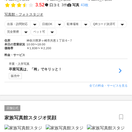
3.52
口コミ
3件
写真
43枚
写真館・フォトスタジオ
出張・訪問対応
日祝OK
駐車場有
QRコード決済可
完全禁煙
ペット可
住所
神奈川県茅ヶ崎市共恵１丁目６−７
本日の営業状況
10:00〜18:00
価格帯
￥1,836〜￥2,200
料金・サービス
卒業・入学写真
卒業写真は、「袴」でキリッと！
販売中
全ての料金・サービスを見る
店舗公式
家族写真館スタジオ笑顔