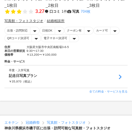
3.27
口コミ
1件
写真
704枚
写真館・フォトスタジオ
結婚相談所
出張・訪問対応
日祝OK
クーポン有
カード可
QRコード決済可
電子マネー決済可
住所
大阪府大阪市中央区南船場3-6-5
本日の営業状況
9:30〜17:30
価格帯
￥13,200〜￥100,000
料金・サービス
卒業・入学写真
記念日写真プラン
￥
35,970
（税込）
全ての料金・サービスを見る
エキテン
冠婚葬祭
写真館・フォトスタジオ
神奈川県横浜市磯子区に出張・訪問可能な写真館・フォトスタジオ