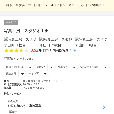
神奈川県横浜市中区新山下1-2-8MEGAドン・キホーテ港山下総本店B1F
店舗公式
写真工房 スタジオ山田
3.52
口コミ
3件
写真
43枚
写真館・フォトスタジオ
出張・訪問対応
日祝OK
駐車場有
QRコード決済可
完全禁煙
ペット可
住所
神奈川県茅ヶ崎市共恵１丁目６−７
本日の営業状況
10:00〜18:00
価格帯
￥1,836〜￥2,200
料金・サービス
家族写真
お家に飾ろう、家族写真
販売中