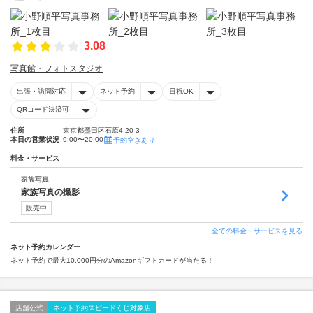
3.08
写真館・フォトスタジオ
出張・訪問対応
ネット予約
日祝OK
QRコード決済可
住所
東京都墨田区石原4-20-3
本日の営業状況
9:00〜20:00
予約空きあり
料金・サービス
家族写真
家族写真の撮影
販売中
全ての料金・サービスを見る
ネット予約カレンダー
ネット予約で最大10,000円分のAmazonギフトカードが当たる！
店舗公式
ネット予約スピードくじ対象店