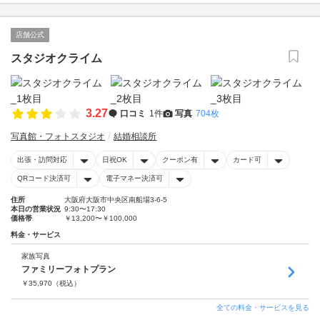
店舗公式
スタジオクライム
3.27
口コミ
1件
写真
704枚
写真館・フォトスタジオ
結婚相談所
出張・訪問対応
日祝OK
クーポン有
カード可
QRコード決済可
電子マネー決済可
住所
大阪府大阪市中央区南船場3-6-5
本日の営業状況
9:30〜17:30
価格帯
￥13,200〜￥100,000
料金・サービス
家族写真
ファミリーフォトプラン
￥
35,970
（税込）
全ての料金・サービスを見る