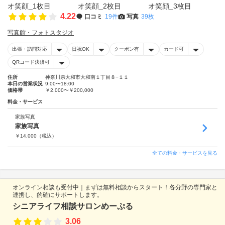
4.22
口コミ
19件
写真
39枚
写真館・フォトスタジオ
出張・訪問対応
日祝OK
クーポン有
カード可
QRコード決済可
住所
神奈川県大和市大和南１丁目８−１１
本日の営業状況
9:00〜18:00
価格帯
￥2,000〜￥200,000
料金・サービス
家族写真
家族写真
￥
14,000
（税込）
全ての料金・サービスを見る
オンライン相談も受付中｜まずは無料相談からスタート！各分野の専門家と
連携し、的確にサポートします。
シニアライフ相談サロンめーぷる
3.06