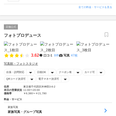
全ての料金・サービスを見る
店舗公式
フォトプロデュース
3.62
口コミ
8件
写真
47枚
写真館・フォトスタジオ
出張・訪問対応
日祝OK
クーポン有
カード可
QRコード決済可
電子マネー決済可
住所
東京都千代田区外神田3-6-2
本日の営業状況
11:00〜20:00
価格帯
￥6,380〜￥21,780
料金・サービス
家族写真
家族写真・グループ写真