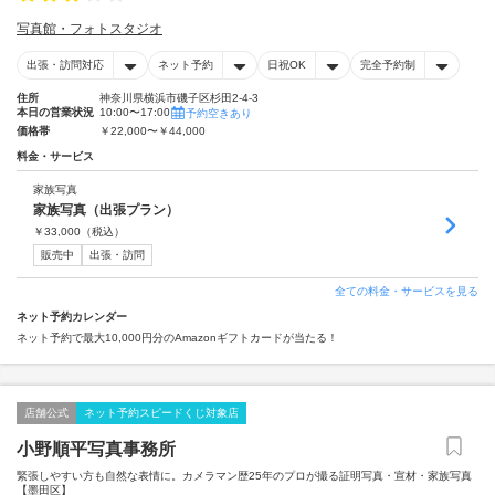
写真館・フォトスタジオ
出張・訪問対応
ネット予約
日祝OK
完全予約制
住所
神奈川県横浜市磯子区杉田2-4-3
本日の営業状況
10:00〜17:00
予約空きあり
価格帯
￥22,000〜￥44,000
料金・サービス
家族写真
家族写真（出張プラン）
￥
33,000
（税込）
販売中
出張・訪問
全ての料金・サービスを見る
ネット予約カレンダー
ネット予約で最大10,000円分のAmazonギフトカードが当たる！
店舗公式
ネット予約スピードくじ対象店
小野順平写真事務所
緊張しやすい方も自然な表情に。カメラマン歴25年のプロが撮る証明写真・宣材・家族写真
【墨田区】