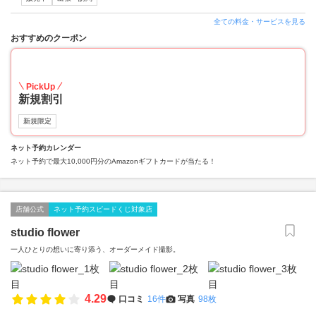
全ての料金・サービスを見る
おすすめのクーポン
30
PickUp
新規割引
新規限定
ネット予約カレンダー
ネット予約で最大10,000円分のAmazonギフトカードが当たる！
店舗公式
ネット予約スピードくじ対象店
studio flower
一人ひとりの想いに寄り添う、オーダーメイド撮影。
4.29
口コミ
16件
写真
98枚