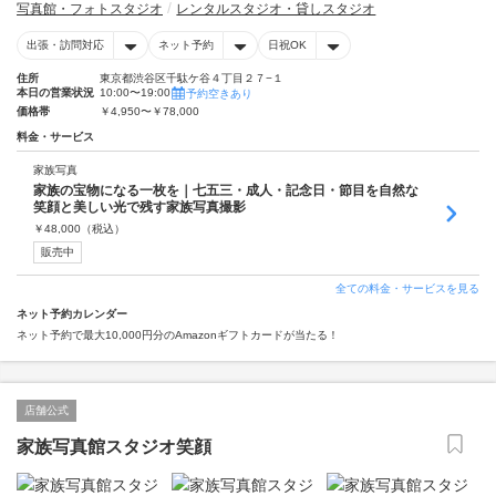
写真館・フォトスタジオ
レンタルスタジオ・貸しスタジオ
出張・訪問対応
ネット予約
日祝OK
住所
東京都渋谷区千駄ケ谷４丁目２７−１
本日の営業状況
10:00〜19:00
予約空きあり
価格帯
￥4,950〜￥78,000
料金・サービス
家族写真
家族の宝物になる一枚を｜七五三・成人・記念日・節目を自然な
笑顔と美しい光で残す家族写真撮影
￥
48,000
（税込）
販売中
全ての料金・サービスを見る
ネット予約カレンダー
ネット予約で最大10,000円分のAmazonギフトカードが当たる！
店舗公式
家族写真館スタジオ笑顔