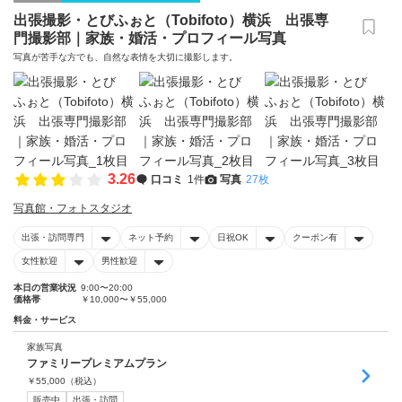
出張撮影・とびふぉと（Tobifoto）横浜 出張専
門撮影部｜家族・婚活・プロフィール写真
写真が苦手な方でも、自然な表情を大切に撮影します。
3.26
口コミ
1件
写真
27枚
写真館・フォトスタジオ
出張・訪問専門
ネット予約
日祝OK
クーポン有
女性歓迎
男性歓迎
本日の営業状況
9:00〜20:00
価格帯
￥10,000〜￥55,000
料金・サービス
家族写真
ファミリープレミアムプラン
￥
55,000
（税込）
販売中
出張・訪問