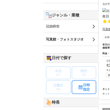
当日予
ジャンル・業種
冠婚葬祭
写真
出張
写真館・フォトスタジオ
本日の
価格帯
料金・
日付で探す
七
七
￥
1
今日
明日
8/7
8/8
日時
日曜日
指定
8/9
ネット
ネット
特長