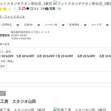
3.25
口コミ
1件
写真
7枚
館・フォトスタジオ
・訪問対応
日祝OK
クーポン有
駐車場有
カード可
東京都渋谷区初台２丁目１４−１５
営業状況
10:00〜19:00
￥550〜￥60,500
サービス
五三・節句
月 50％OFF 5月 40％OFF 6月 30％OFF 7月 25％OFF 8月 20％OFF 9月 10
,700
（税込）
販売中
公式
真工房 スタジオ山田