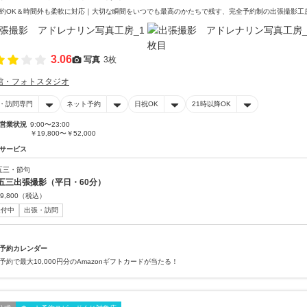
約OK＆時間外も柔軟に対応｜大切な瞬間をいつでも最高のかたちで残す、完全予約制の出張撮影工
3.06
写真
3枚
館・フォトスタジオ
・訪問専門
ネット予約
日祝OK
21時以降OK
営業状況
9:00〜23:00
￥19,800〜￥52,000
サービス
五三・節句
五三出張撮影（平日・60分）
9,800
（税込）
受付中
出張・訪問
予約カレンダー
予約で最大10,000円分のAmazonギフトカードが当たる！