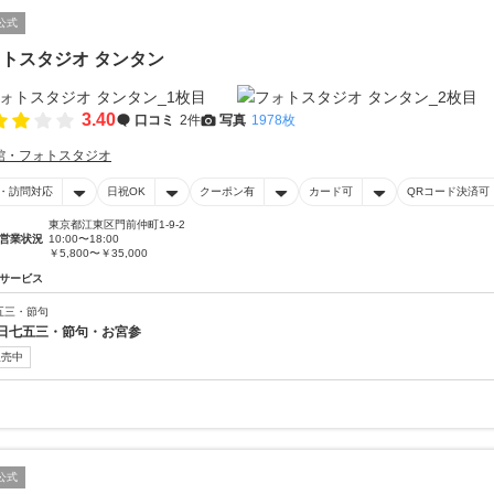
公式
トスタジオ タンタン
3.40
口コミ
2件
写真
1978枚
館・フォトスタジオ
・訪問対応
日祝OK
クーポン有
カード可
QRコード決済可
東京都江東区門前仲町1-9-2
営業状況
10:00〜18:00
￥5,800〜￥35,000
サービス
五三・節句
日七五三・節句・お宮参
販売中
公式