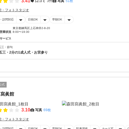
3.41
口コミ
3件
写真
51枚
館・フォトスタジオ
・訪問対応
日祝OK
早朝OK
東京都練馬区上石神井2-8-20
営業状況
8:00〜19:30
サービス
五三・節句
五三・2分の1成人式・お宮参り
公式
田寫眞館
3.10
写真
69枚
館・フォトスタジオ
・訪問対応
日祝OK
早朝OK
駐車場有
カード可