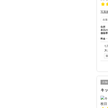
写真
出張
住所
本日の
価格帯
料金・
七
ス
店舗
キッ