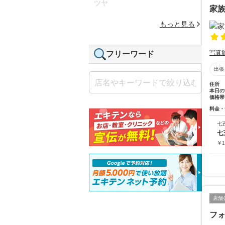
ツヤ
家
もっと見る
写真
フリーワード
出張
住所
本日の
価格帯
料金・
七
七
￥
1
店舗
フ