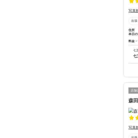
写真
出張
住所
本日の
料金・
七
七
店舗
森
写真
出張