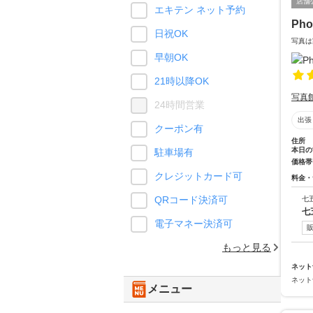
店舗
エキテン ネット予約
Pho
日祝OK
写真は
早朝OK
21時以降OK
写真
24時間営業
出張
クーポン有
住所
本日の
駐車場有
価格帯
クレジットカード可
料金・
QRコード決済可
七
七
電子マネー決済可
もっと見る
ネット
ネット
メニュー