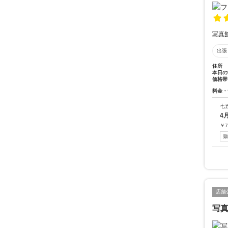
写真
出張
住所
本日の
価格帯
料金・
七
4
￥
7
店舗
写