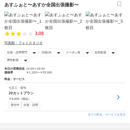
あすふぉと〜あすか全国出張撮影〜
3.08
写真館・フォトスタジオ
出張・訪問専門
日祝OK
クーポン有
女性歓迎
男性歓迎
本日の営業状況
10:00〜18:00
価格帯
￥1,100〜￥55,000
料金・サービス
七五三・節句
20カットプラン
￥
9,900
（税込）
受付中
出張・訪問
全ての料金・サービスを見る