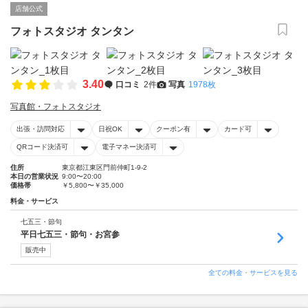
店舗公式
フォトスタジオ タンタン
3.40
口コミ
2件
写真
1978枚
写真館・フォトスタジオ
出張・訪問対応
日祝OK
クーポン有
カード可
QRコード決済可
電子マネー決済可
住所
東京都江東区門前仲町1-9-2
本日の営業状況
9:00〜20:00
価格帯
￥5,800〜￥35,000
料金・サービス
七五三・節句
平日七五三・節句・お宮参
販売中
全ての料金・サービスを見る