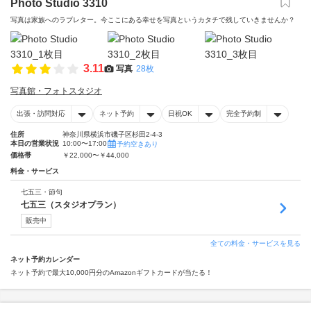
Photo Studio 3310
写真は家族へのラブレター。今ここにある幸せを写真というカタチで残していきませんか？
3.11
写真
28枚
写真館・フォトスタジオ
出張・訪問対応
ネット予約
日祝OK
完全予約制
住所
神奈川県横浜市磯子区杉田2-4-3
本日の営業状況
10:00〜17:00
予約空きあり
価格帯
￥22,000〜￥44,000
料金・サービス
七五三・節句
七五三（スタジオプラン）
販売中
全ての料金・サービスを見る
ネット予約カレンダー
ネット予約で最大10,000円分のAmazonギフトカードが当たる！