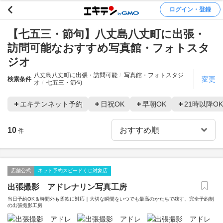
ログイン・登録
【七五三・節句】八丈島八丈町に出張・
訪問可能なおすすめ写真館・フォトスタ
ジオ
八丈島八丈町に出張・訪問可能
写真館・フォトスタジ
変更
検索条件
オ
七五三・節句
エキテンネット予約
日祝OK
早朝OK
21時以降OK
10
件
店舗公式
ネット予約スピードくじ対象店
出張撮影 アドレナリン写真工房
当日予約OK＆時間外も柔軟に対応｜大切な瞬間をいつでも最高のかたちで残す、完全予約制
の出張撮影工房