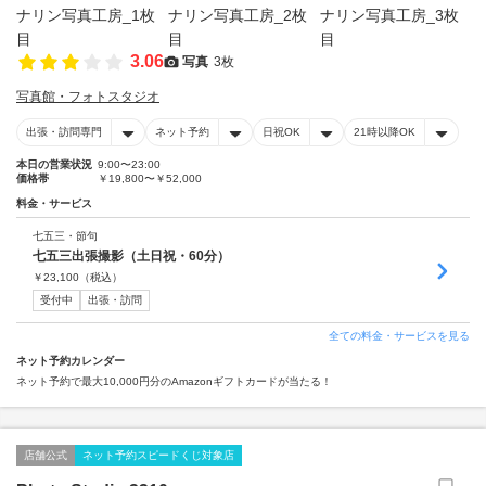
3.06
写真
3枚
写真館・フォトスタジオ
出張・訪問専門
ネット予約
日祝OK
21時以降OK
本日の営業状況
9:00〜23:00
価格帯
￥19,800〜￥52,000
料金・サービス
七五三・節句
七五三出張撮影（土日祝・60分）
￥
23,100
（税込）
受付中
出張・訪問
全ての料金・サービスを見る
ネット予約カレンダー
ネット予約で最大10,000円分のAmazonギフトカードが当たる！
店舗公式
ネット予約スピードくじ対象店