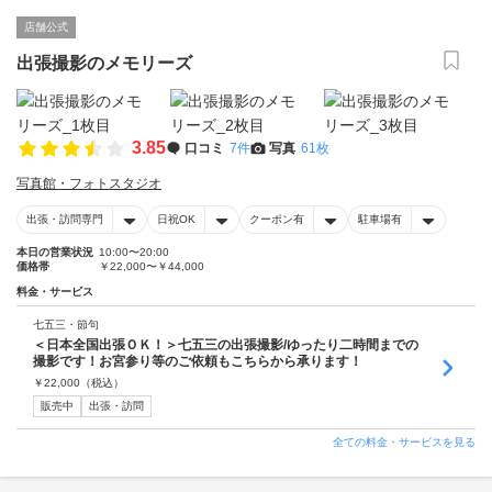
店舗公式
出張撮影のメモリーズ
3.85
口コミ
7件
写真
61枚
写真館・フォトスタジオ
出張・訪問専門
日祝OK
クーポン有
駐車場有
本日の営業状況
10:00〜20:00
価格帯
￥22,000〜￥44,000
料金・サービス
七五三・節句
＜日本全国出張ＯＫ！＞七五三の出張撮影/ゆったり二時間までの
撮影です！お宮参り等のご依頼もこちらから承ります！
￥
22,000
（税込）
販売中
出張・訪問
全ての料金・サービスを見る