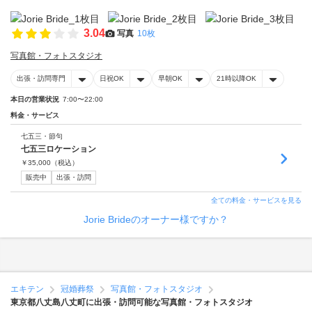
3.04
写真
10枚
写真館・フォトスタジオ
出張・訪問専門
日祝OK
早朝OK
21時以降OK
本日の営業状況
7:00〜22:00
料金・サービス
七五三・節句
七五三ロケーション
￥
35,000
（税込）
販売中
出張・訪問
全ての料金・サービスを見る
Jorie Brideのオーナー様ですか？
エキテン
冠婚葬祭
写真館・フォトスタジオ
東京都八丈島八丈町に出張・訪問可能な写真館・フォトスタジオ