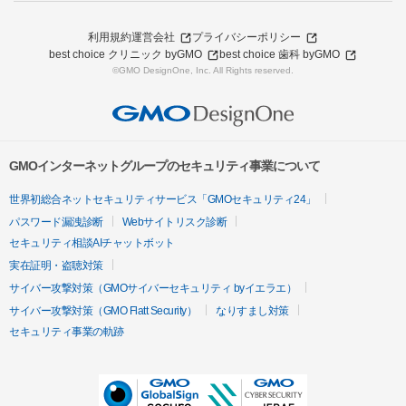
利用規約
運営会社
プライバシーポリシー
best choice クリニック byGMO
best choice 歯科 byGMO
©GMO DesignOne, Inc. All Rights reserved.
GMOインターネットグループのセキュリティ事業について
世界初総合ネットセキュリティサービス「GMOセキュリティ24」
パスワード漏洩診断
Webサイトリスク診断
セキュリティ相談AIチャットボット
実在証明・盗聴対策
サイバー攻撃対策（GMOサイバーセキュリティ byイエラエ）
サイバー攻撃対策（GMO Flatt Security）
なりすまし対策
セキュリティ事業の軌跡