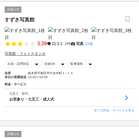
店舗公式
すずき写真館
3.39
口コミ
2件
写真
31枚
写真館・フォトスタジオ
出張・訪問対応
日祝OK
駐車場有
住所
栃木県宇都宮市中央本町１−１４
本日の営業状況
10:00〜18:00
料金・サービス
七五三・節句
お宮参り・七五三・成人式
全ての料金・サービスを見る
店舗公式