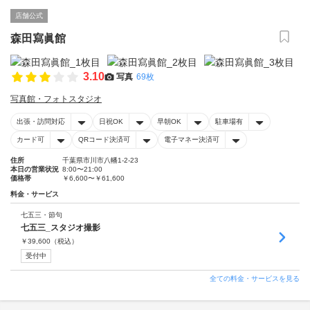
店舗公式
森田寫眞館
3.10
写真
69枚
写真館・フォトスタジオ
出張・訪問対応
日祝OK
早朝OK
駐車場有
カード可
QRコード決済可
電子マネー決済可
住所
千葉県市川市八幡1-2-23
本日の営業状況
8:00〜21:00
価格帯
￥6,600〜￥61,600
料金・サービス
七五三・節句
七五三_スタジオ撮影
￥
39,600
（税込）
受付中
全ての料金・サービスを見る