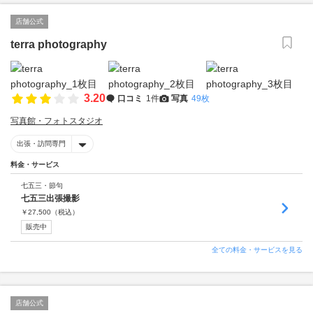
店舗公式
terra photography
3.20
口コミ
1件
写真
49枚
写真館・フォトスタジオ
出張・訪問専門
料金・サービス
七五三・節句
七五三出張撮影
￥
27,500
（税込）
販売中
全ての料金・サービスを見る
店舗公式