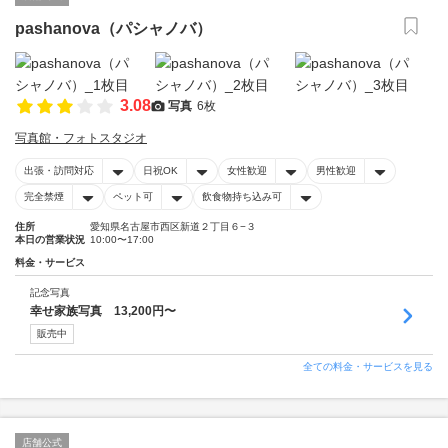
pashanova（パシャノバ）
3.08
写真
6枚
写真館・フォトスタジオ
出張・訪問対応
日祝OK
女性歓迎
男性歓迎
完全禁煙
ペット可
飲食物持ち込み可
住所
愛知県名古屋市西区新道２丁目６−３
本日の営業状況
10:00〜17:00
料金・サービス
記念写真
幸せ家族写真 13,200円〜
販売中
全ての料金・サービスを見る
店舗公式