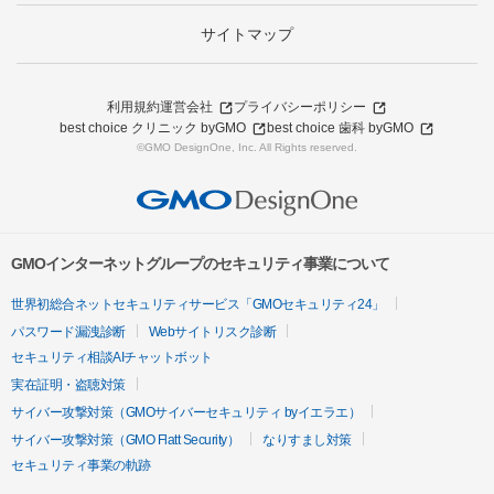
サイトマップ
利用規約
運営会社
プライバシーポリシー
best choice クリニック byGMO
best choice 歯科 byGMO
©GMO DesignOne, Inc. All Rights reserved.
GMOインターネットグループのセキュリティ事業について
世界初総合ネットセキュリティサービス「GMOセキュリティ24」
パスワード漏洩診断
Webサイトリスク診断
セキュリティ相談AIチャットボット
実在証明・盗聴対策
サイバー攻撃対策（GMOサイバーセキュリティ byイエラエ）
サイバー攻撃対策（GMO Flatt Security）
なりすまし対策
セキュリティ事業の軌跡