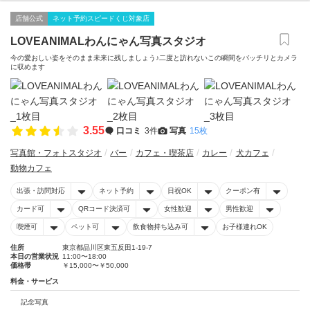
店舗公式
ネット予約スピードくじ対象店
LOVEANIMALわんにゃん写真スタジオ
今の愛おしい姿をそのまま未来に残しましょう♪二度と訪れないこの瞬間をバッチリとカメラ
に収めます
3.55
口コミ
3件
写真
15枚
写真館・フォトスタジオ
バー
カフェ・喫茶店
カレー
犬カフェ
動物カフェ
出張・訪問対応
ネット予約
日祝OK
クーポン有
カード可
QRコード決済可
女性歓迎
男性歓迎
喫煙可
ペット可
飲食物持ち込み可
お子様連れOK
住所
東京都品川区東五反田1-19-7
本日の営業状況
11:00〜18:00
価格帯
￥15,000〜￥50,000
料金・サービス
記念写真