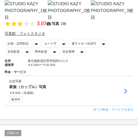
3.07
写真
2枚
写真館・フォトスタジオ
出張・訪問対応
カード可
電子マネー決済可
女性歓迎
男性歓迎
完全禁煙
住所
東京都新宿区西早稲田3-11-3
価格帯
￥4,500〜￥16,000
料金・サービス
記念写真
家族（カップル）写真
￥
8,000
（非課税）
販売中
全ての料金・サービスを見る
店舗公式