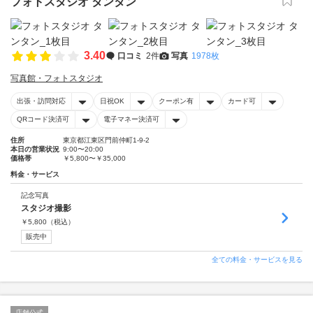
フォトスタジオ タンタン
3.40
口コミ
2件
写真
1978枚
写真館・フォトスタジオ
出張・訪問対応
日祝OK
クーポン有
カード可
QRコード決済可
電子マネー決済可
住所
東京都江東区門前仲町1-9-2
本日の営業状況
9:00〜20:00
価格帯
￥5,800〜￥35,000
料金・サービス
記念写真
スタジオ撮影
￥
5,800
（税込）
販売中
全ての料金・サービスを見る
店舗公式