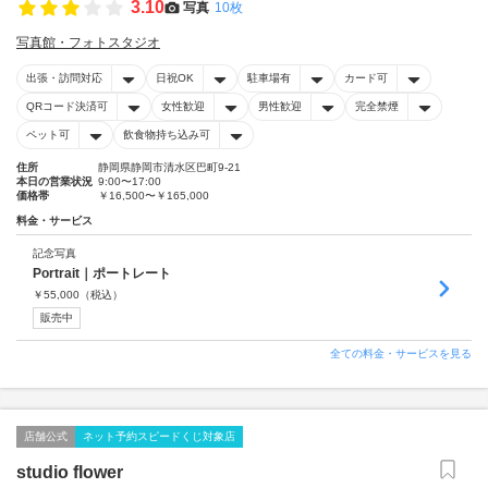
3.10
写真
10枚
写真館・フォトスタジオ
出張・訪問対応
日祝OK
駐車場有
カード可
QRコード決済可
女性歓迎
男性歓迎
完全禁煙
ペット可
飲食物持ち込み可
住所
静岡県静岡市清水区巴町9-21
本日の営業状況
9:00〜17:00
価格帯
￥16,500〜￥165,000
料金・サービス
記念写真
Portrait｜ポートレート
￥
55,000
（税込）
販売中
全ての料金・サービスを見る
店舗公式
ネット予約スピードくじ対象店
studio flower