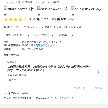
一人ひとりの想いに寄り添う、オーダーメイド撮影。
4.29
口コミ
16件
写真
98枚
写真館・フォトスタジオ
レンタルスタジオ・貸しスタジオ
出張・訪問対応
ネット予約
日祝OK
住所
東京都渋谷区千駄ケ谷４丁目２７−１
本日の営業状況
10:00〜19:00
予約空きあり
価格帯
￥4,950〜￥78,000
料金・サービス
記念写真
ご夫婦の記念写真｜結婚式から今日まで歩んできた時間を未来へ
残す、大人のための夫婦フォト
￥
33,000
（税込）
販売中
全ての料金・サービスを見る
ネット予約カレンダー
ネット予約で最大10,000円分のAmazonギフトカードが当たる！