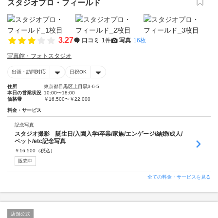
スタジオプロ・フィールド
3.27
口コミ
1件
写真
16枚
写真館・フォトスタジオ
出張・訪問対応
日祝OK
住所
東京都目黒区上目黒3-6-5
本日の営業状況
10:00〜18:00
価格帯
￥16,500〜￥22,000
料金・サービス
記念写真
スタジオ撮影 誕生日/入園入学/卒業/家族/エンゲージ/結婚/成人/
ペット/etc記念写真
￥
16,500
（税込）
販売中
全ての料金・サービスを見る
店舗公式