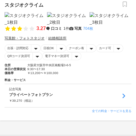
スタジオクライム
3.27
口コミ
1件
写真
704枚
写真館・フォトスタジオ
結婚相談所
出張・訪問対応
日祝OK
クーポン有
カード可
QRコード決済可
電子マネー決済可
住所
大阪府大阪市中央区南船場3-6-5
本日の営業状況
9:30〜17:30
価格帯
￥13,200〜￥100,000
料金・サービス
記念写真
プライベートフォトプラン
￥
39,270
（税込）
全ての料金・サービスを見る