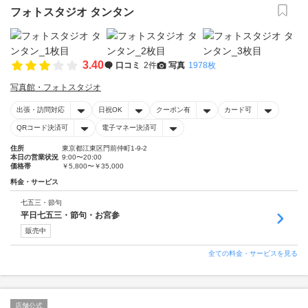
フォトスタジオ タンタン
3.40
口コミ
2件
写真
1978枚
写真館・フォトスタジオ
出張・訪問対応
日祝OK
クーポン有
カード可
QRコード決済可
電子マネー決済可
住所
東京都江東区門前仲町1-9-2
本日の営業状況
9:00〜20:00
価格帯
￥5,800〜￥35,000
料金・サービス
七五三・節句
平日七五三・節句・お宮参
販売中
全ての料金・サービスを見る
店舗公式