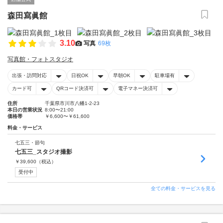
森田寫眞館
3.10
写真
69枚
写真館・フォトスタジオ
出張・訪問対応
日祝OK
早朝OK
駐車場有
カード可
QRコード決済可
電子マネー決済可
住所
千葉県市川市八幡1-2-23
本日の営業状況
8:00〜21:00
価格帯
￥6,600〜￥61,600
料金・サービス
七五三・節句
七五三_スタジオ撮影
￥
39,600
（税込）
受付中
全ての料金・サービスを見る