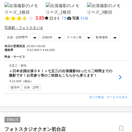
3.85
口コミ
7件
写真
61枚
写真館・フォトスタジオ
出張・訪問専門
日祝OK
クーポン有
駐車場有
本日の営業状況
10:00〜20:00
価格帯
￥22,000〜￥44,000
料金・サービス
七五三・節句
＜日本全国出張ＯＫ！＞七五三の出張撮影/ゆったり二時間までの
撮影です！お宮参り等のご依頼もこちらから承ります！
￥
22,000
（税込）
販売中
出張・訪問
全ての料金・サービスを見る
店舗公式
フォトスタジオクオン初台店