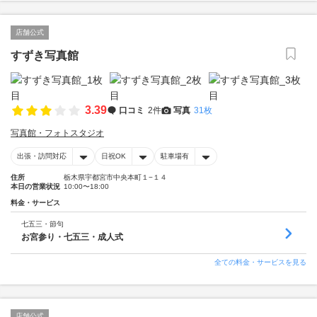
店舗公式
すずき写真館
3.39
口コミ
2件
写真
31枚
写真館・フォトスタジオ
出張・訪問対応
日祝OK
駐車場有
住所
栃木県宇都宮市中央本町１−１４
本日の営業状況
10:00〜18:00
料金・サービス
七五三・節句
お宮参り・七五三・成人式
全ての料金・サービスを見る
店舗公式