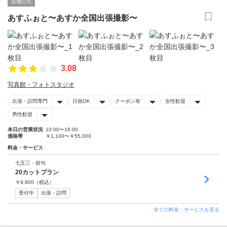
店舗公式
あすふぉと〜あすか全国出張撮影〜
3.08
写真館・フォトスタジオ
出張・訪問専門
日祝OK
クーポン有
女性歓迎
男性歓迎
本日の営業状況
10:00〜18:00
価格帯
￥1,100〜￥55,000
料金・サービス
七五三・節句
20カットプラン
￥
9,900
（税込）
受付中
出張・訪問
全ての料金・サービスを見る