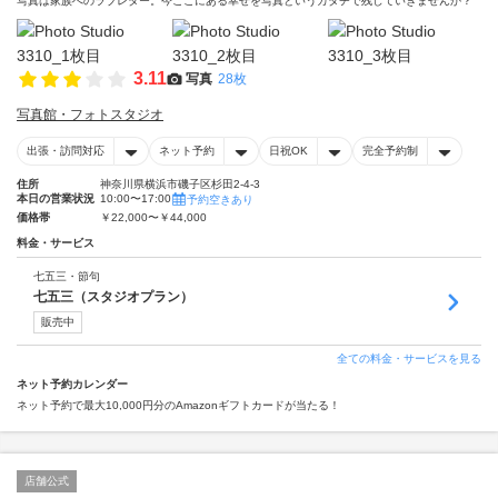
写真は家族へのラブレター。今ここにある幸せを写真というカタチで残していきませんか？
3.11
写真
28枚
写真館・フォトスタジオ
出張・訪問対応
ネット予約
日祝OK
完全予約制
住所
神奈川県横浜市磯子区杉田2-4-3
本日の営業状況
10:00〜17:00
予約空きあり
価格帯
￥22,000〜￥44,000
料金・サービス
七五三・節句
七五三（スタジオプラン）
販売中
全ての料金・サービスを見る
ネット予約カレンダー
ネット予約で最大10,000円分のAmazonギフトカードが当たる！
店舗公式