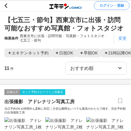
ログイン・登録
【七五三・節句】西東京市に出張・訪問
可能なおすすめ写真館・フォトスタジオ
西東京市に出張・訪問可能
写真館・フォトスタジオ
変更
検索条件
七五三・節句
エキテンネット予約
日祝OK
早朝OK
21時以降OK
11
件
店舗公式
ネット予約スピードくじ対象店
出張撮影 アドレナリン写真工房
当日予約OK＆時間外も柔軟に対応｜大切な瞬間をいつでも最高のかたちで残す、完全予約制
の出張撮影工房