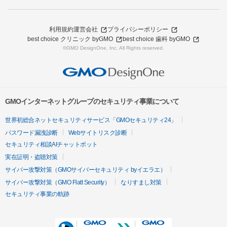
利用規約
運営会社
プライバシーポリシー
best choice クリニック byGMO
best choice 歯科 byGMO
©GMO DesignOne, Inc. All Rights reserved.
GMOインターネットグループのセキュリティ事業について
世界初総合ネットセキュリティサービス「GMOセキュリティ24」
パスワード漏洩診断
Webサイトリスク診断
セキュリティ相談AIチャットボット
実在証明・盗聴対策
サイバー攻撃対策（GMOサイバーセキュリティ byイエラエ）
サイバー攻撃対策（GMO Flatt Security）
なりすまし対策
セキュリティ事業の軌跡