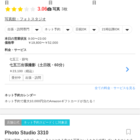
3.06
写真
3枚
写真館・フォトスタジオ
出張・訪問専門
ネット予約
日祝OK
21時以降OK
本日の営業状況
9:00〜23:00
価格帯
￥19,800〜￥52,000
料金・サービス
七五三・節句
七五三出張撮影（土日祝・60分）
￥
23,100
（税込）
受付中
出張・訪問
全ての料金・サービスを見る
ネット予約カレンダー
ネット予約で最大10,000円分のAmazonギフトカードが当たる！
店舗公式
ネット予約スピードくじ対象店
Photo Studio 3310