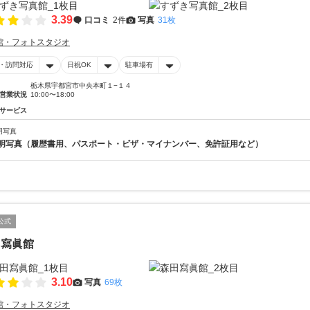
3.39
口コミ
2件
写真
31枚
館・フォトスタジオ
・訪問対応
日祝OK
駐車場有
栃木県宇都宮市中央本町１−１４
営業状況
10:00〜18:00
サービス
明写真
明写真（履歴書用、パスポート・ビザ・マイナンバー、免許証用など）
公式
田寫眞館
3.10
写真
69枚
館・フォトスタジオ