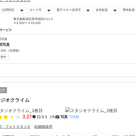
館・フォトスタジオ
・訪問対応
カード可
電子マネー決済可
女性歓迎
男性歓迎
東京都新宿区西早稲田3-11-3
￥4,500〜￥16,000
サービス
明写真
明写真
,500
（非課税）
販売中
公式
タジオクライム
3.27
口コミ
1件
写真
704枚
館・フォトスタジオ
結婚相談所