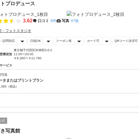
ォトプロデュース
3.62
口コミ
8件
写真
47枚
館・フォトスタジオ
・訪問対応
日祝OK
クーポン有
カード可
QRコード決済可
東京都千代田区外神田3-6-2
営業状況
11:00〜20:00
￥6,380〜￥21,780
サービス
明写真
ータまたはプリントプラン
,380
（税込）
公式
ずき写真館