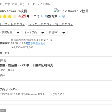
とりの想いに寄り添う、オーダーメイド撮影。
4.29
口コミ
16件
写真
98枚
館・フォトスタジオ
レンタルスタジオ・貸しスタジオ
・訪問対応
ネット予約
日祝OK
東京都渋谷区千駄ケ谷４丁目２７−１
営業状況
10:00〜19:00
予約空きあり
￥4,950〜￥78,000
サービス
明写真
験用・就活用・パスポート用の証明写真
,950
（税込）
販売中
予約カレンダー
予約で最大10,000円分のAmazonギフトカードが当たる！
公式