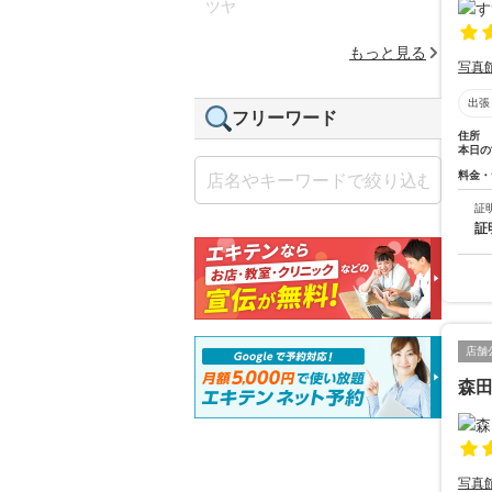
ツヤ
もっと見る
写真
出張
フリーワード
住所
本日の
料金・
証
証
店舗
森
写真