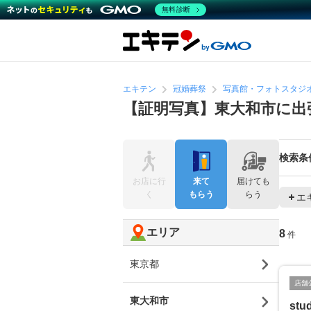
無料診断
エキテン
冠婚葬祭
写真館・フォトスタジ
【証明写真】東大和市に出
検索条
お店に行
来て
届けても
く
もらう
らう
エ
エリア
8
件
東京都
店舗
東大和市
stud