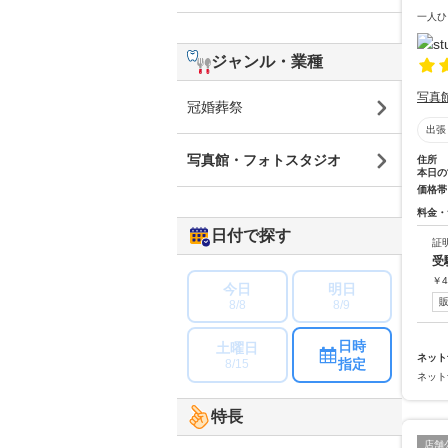
一人ひ
ジャンル・業種
写真
冠婚葬祭
出張
写真館・フォトスタジオ
住所
本日の
価格帯
料金・
日付で探す
証
受
￥
4
今日
明日
8/8
8/9
日時
土曜日
ネット
指定
8/15
ネット
特長
店舗