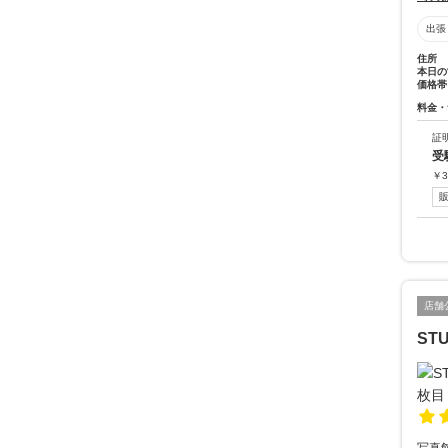
出張
住所
本日の
価格帯
料金・
証
受
￥
3
店舗
ST