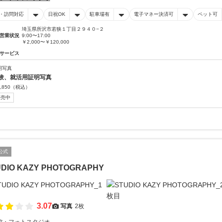
・訪問対応
日祝OK
駐車場有
電子マネー決済可
ペット可
埼玉県所沢市若狭１丁目２９４０−２
営業状況
9:00〜17:00
￥2,000〜￥120,000
サービス
明写真
験、就活用証明写真
,850
（税込）
販売中
公式
UDIO KAZY PHOTOGRAPHY
3.07
写真
2枚