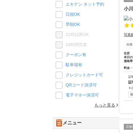
エキテン ネット予約
小
日祝OK
早朝OK
21時以降OK
写真
24時間営業
出張
住所
クーポン有
本日の
価格帯
駐車場有
料金・
クレジットカード可
証
証
QRコード決済可
￥
2
電子マネー決済可
もっと見る
メニュー
店舗