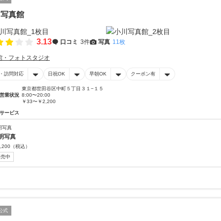
川写真館
3.13
口コミ
3件
写真
11枚
館・フォトスタジオ
・訪問対応
日祝OK
早朝OK
クーポン有
東京都世田谷区中町５丁目３１−１５
営業状況
8:00〜20:00
￥33〜￥2,200
サービス
明写真
明写真
,200
（税込）
販売中
公式