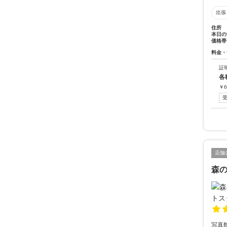
出張
住所
本日の
価格帯
料金・
証
各
￥
6
店舗
森
写真