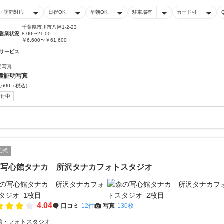
・訪問対応
日祝OK
早朝OK
駐車場有
カード可
千葉県市川市八幡1-2-23
営業状況
8:00〜21:00
￥6,600〜￥61,600
サービス
明写真
種証明写真
,600
（税込）
受付中
公式
の写心館タナカ 所沢タナカフォトスタジオ
4.04
口コミ
12件
写真
130枚
館・フォトスタジオ