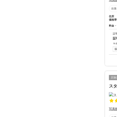
写真
出張
住所
価格帯
料金・
証
証
￥
4
店舗
ス
写真