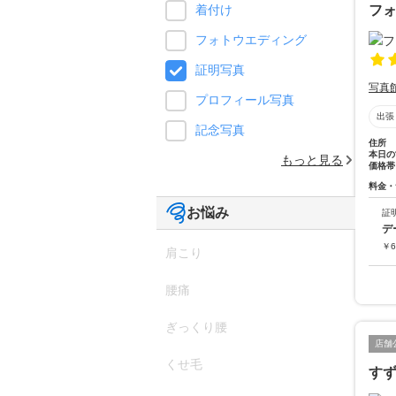
フ
着付け
フォトウエディング
証明写真
写真
プロフィール写真
出張
記念写真
住所
本日の
もっと見る
価格帯
料金・
お悩み
証
デ
￥
6
肩こり
腰痛
ぎっくり腰
店舗
くせ毛
す