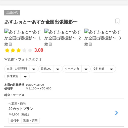
店舗公式
あすふぉと〜あすか全国出張撮影〜
3.08
写真館・フォトスタジオ
出張・訪問専門
日祝OK
クーポン有
女性歓迎
男性歓迎
本日の営業状況
10:00〜18:00
価格帯
￥1,100〜￥55,000
料金・サービス
七五三・節句
20カットプラン
￥
9,900
（税込）
受付中
出張・訪問