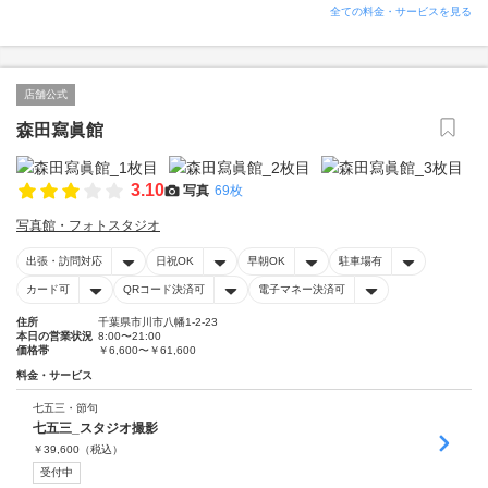
全ての料金・サービスを見る
店舗公式
森田寫眞館
3.10
写真
69枚
写真館・フォトスタジオ
出張・訪問対応
日祝OK
早朝OK
駐車場有
カード可
QRコード決済可
電子マネー決済可
住所
千葉県市川市八幡1-2-23
本日の営業状況
8:00〜21:00
価格帯
￥6,600〜￥61,600
料金・サービス
七五三・節句
七五三_スタジオ撮影
￥
39,600
（税込）
受付中