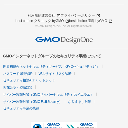
利用規約
運営会社
プライバシーポリシー
best choice クリニック byGMO
best choice 歯科 byGMO
©GMO DesignOne, Inc. All Rights reserved.
GMOインターネットグループのセキュリティ事業について
世界初総合ネットセキュリティサービス「GMOセキュリティ24」
パスワード漏洩診断
Webサイトリスク診断
セキュリティ相談AIチャットボット
実在証明・盗聴対策
サイバー攻撃対策（GMOサイバーセキュリティ byイエラエ）
サイバー攻撃対策（GMO Flatt Security）
なりすまし対策
セキュリティ事業の軌跡