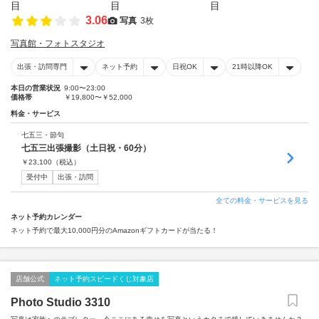
3.06
写真
3枚
写真館・フォトスタジオ
出張・訪問専門
ネット予約
日祝OK
21時以降OK
本日の営業状況
9:00〜23:00
価格帯
￥19,800〜￥52,000
料金・サービス
七五三・節句
七五三出張撮影（土日祝・60分）
￥
23,100
（税込）
受付中
出張・訪問
全ての料金・サービスを見る
ネット予約カレンダー
ネット予約で最大10,000円分のAmazonギフトカードが当たる！
店舗公式
ネット予約スピードくじ対象店
Photo Studio 3310