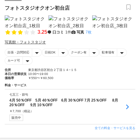
フォトスタジオクオン初台店
3.25
口コミ
1件
写真
7枚
写真館・フォトスタジオ
出張・訪問対応
日祝OK
クーポン有
駐車場有
カード可
住所
東京都渋谷区初台２丁目１４−１５
本日の営業状況
10:00〜19:00
価格帯
￥550〜￥60,500
料金・サービス
七五三・節句
4月 50％OFF 5月 40％OFF 6月 30％OFF 7月 25％OFF 8月
20％OFF 9月 10％OFF
￥
7,700
（税込）
販売中
全ての料金・サービスを見る