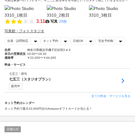
写真は家族へのラブレター。今ここにある幸せを写真というカタチで残していきませんか？
3.11
写真
28枚
写真館・フォトスタジオ
出張・訪問対応
ネット予約
日祝OK
完全予約制
住所
神奈川県横浜市磯子区杉田2-4-3
本日の営業状況
10:00〜18:30
価格帯
￥22,000〜￥44,000
料金・サービス
七五三・節句
七五三（スタジオプラン）
販売中
全ての料金・サービスを見る
ネット予約カレンダー
ネット予約で最大10,000円分のAmazonギフトカードが当たる！
店舗公式