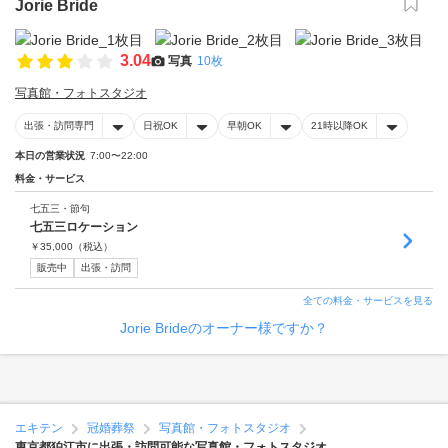
Jorie Bride
3.04
写真
10枚
写真館・フォトスタジオ
出張・訪問専門
日祝OK
早朝OK
21時以降OK
本日の営業状況
7:00〜22:00
料金・サービス
七五三・節句
七五三ロケーション
￥
35,000
（税込）
販売中
出張・訪問
全ての料金・サービスを見る
Jorie Brideのオーナー様ですか？
エキテン
冠婚葬祭
写真館・フォトスタジオ
東京都狛江市に出張・訪問可能な写真館・フォトスタジオ