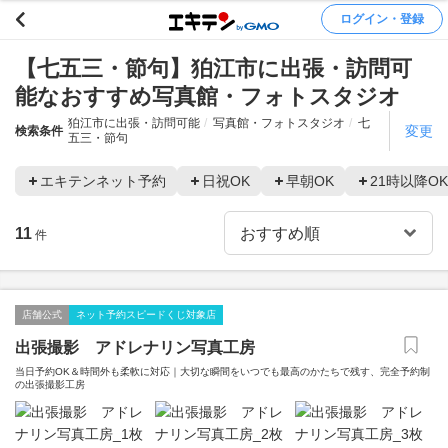
ログイン・登録
【七五三・節句】狛江市に出張・訪問可
能なおすすめ写真館・フォトスタジオ
狛江市に出張・訪問可能
写真館・フォトスタジオ
七
変更
検索条件
五三・節句
エキテンネット予約
日祝OK
早朝OK
21時以降OK
11
件
店舗公式
ネット予約スピードくじ対象店
出張撮影 アドレナリン写真工房
当日予約OK＆時間外も柔軟に対応｜大切な瞬間をいつでも最高のかたちで残す、完全予約制
の出張撮影工房