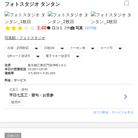
フォトスタジオ タンタン
3.40
口コミ
2件
写真
1978枚
写真館・フォトスタジオ
出張・訪問対応
日祝OK
クーポン有
カード可
QRコード決済可
電子マネー決済可
住所
東京都江東区門前仲町1-9-2
本日の営業状況
10:00〜18:00
価格帯
￥5,800〜￥35,000
料金・サービス
七五三・節句
平日七五三・節句・お宮参
販売中
全ての料金・サービスを見る
店舗公式