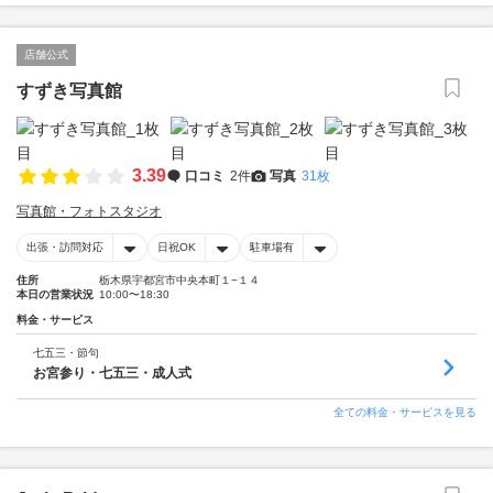
店舗公式
すずき写真館
3.39
口コミ
2件
写真
31枚
写真館・フォトスタジオ
出張・訪問対応
日祝OK
駐車場有
住所
栃木県宇都宮市中央本町１−１４
本日の営業状況
10:00〜18:30
料金・サービス
七五三・節句
お宮参り・七五三・成人式
全ての料金・サービスを見る