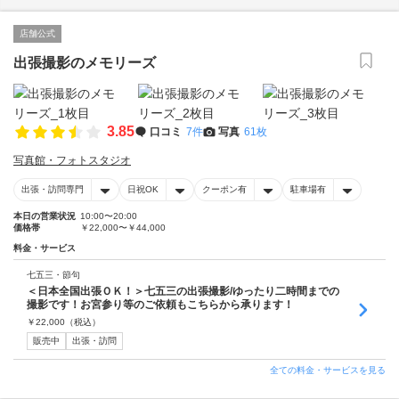
店舗公式
出張撮影のメモリーズ
3.85
口コミ
7件
写真
61枚
写真館・フォトスタジオ
出張・訪問専門
日祝OK
クーポン有
駐車場有
本日の営業状況
10:00〜20:00
価格帯
￥22,000〜￥44,000
料金・サービス
七五三・節句
＜日本全国出張ＯＫ！＞七五三の出張撮影/ゆったり二時間までの
撮影です！お宮参り等のご依頼もこちらから承ります！
￥
22,000
（税込）
販売中
出張・訪問
全ての料金・サービスを見る