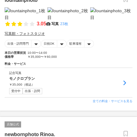
fountainphoto
3.05
写真
23枚
写真館・フォトスタジオ
出張・訪問専門
日祝OK
駐車場有
本日の営業状況
10:00〜14:00
価格帯
￥35,000〜￥60,000
料金・サービス
記念写真
モノクロプラン
￥
35,000
（税込）
受付中
出張・訪問
全ての料金・サービスを見る
店舗公式
newbornphoto Rinoa.