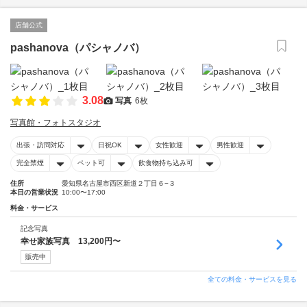
店舗公式
pashanova（パシャノバ）
3.08
写真
6枚
写真館・フォトスタジオ
出張・訪問対応
日祝OK
女性歓迎
男性歓迎
完全禁煙
ペット可
飲食物持ち込み可
住所
愛知県名古屋市西区新道２丁目６−３
本日の営業状況
10:00〜17:00
料金・サービス
記念写真
幸せ家族写真 13,200円〜
販売中
全ての料金・サービスを見る