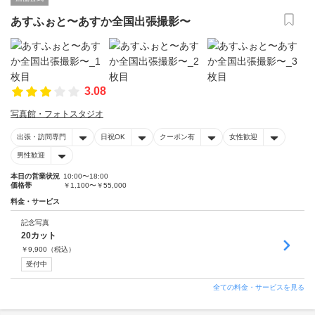
あすふぉと〜あすか全国出張撮影〜
3.08
写真館・フォトスタジオ
出張・訪問専門
日祝OK
クーポン有
女性歓迎
男性歓迎
本日の営業状況
10:00〜18:00
価格帯
￥1,100〜￥55,000
料金・サービス
記念写真
20カット
￥
9,900
（税込）
受付中
全ての料金・サービスを見る