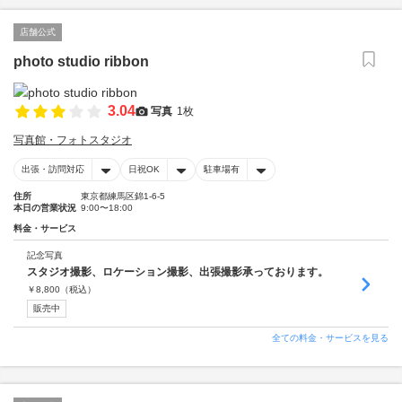
店舗公式
photo studio ribbon
3.04
写真
1枚
写真館・フォトスタジオ
出張・訪問対応
日祝OK
駐車場有
住所
東京都練馬区錦1-6-5
本日の営業状況
9:00〜18:00
料金・サービス
記念写真
スタジオ撮影、ロケーション撮影、出張撮影承っております。
￥
8,800
（税込）
販売中
全ての料金・サービスを見る