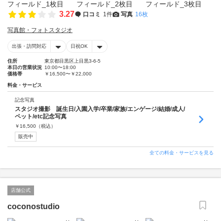
3.27
口コミ
1件
写真
16枚
写真館・フォトスタジオ
出張・訪問対応
日祝OK
住所
東京都目黒区上目黒3-6-5
本日の営業状況
10:00〜18:00
価格帯
￥16,500〜￥22,000
料金・サービス
記念写真
スタジオ撮影 誕生日/入園入学/卒業/家族/エンゲージ/結婚/成人/
ペット/etc記念写真
￥
16,500
（税込）
販売中
全ての料金・サービスを見る
店舗公式
coconostudio