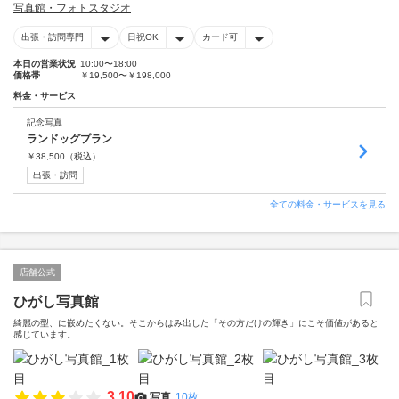
写真館・フォトスタジオ
出張・訪問専門
日祝OK
カード可
本日の営業状況
10:00〜18:00
価格帯
￥19,500〜￥198,000
料金・サービス
記念写真
ランドッグプラン
￥
38,500
（税込）
出張・訪問
全ての料金・サービスを見る
店舗公式
ひがし写真館
綺麗の型、に嵌めたくない。そこからはみ出した「その方だけの輝き」にこそ価値があると
感じています。
3.10
写真
10枚