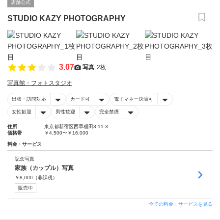
店舗公式
STUDIO KAZY PHOTOGRAPHY
3.07
写真
2枚
写真館・フォトスタジオ
出張・訪問対応
カード可
電子マネー決済可
女性歓迎
男性歓迎
完全禁煙
住所
東京都新宿区西早稲田3-11-3
価格帯
￥4,500〜￥16,000
料金・サービス
記念写真
家族（カップル）写真
￥
8,000
（非課税）
販売中
全ての料金・サービスを見る