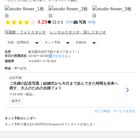
一人ひとりの想いに寄り添う、オーダーメイド撮影。
4.29
口コミ
16件
写真
98枚
写真館・フォトスタジオ
レンタルスタジオ・貸しスタジオ
出張・訪問対応
ネット予約
日祝OK
住所
東京都渋谷区千駄ケ谷４丁目２７−１
本日の営業状況
10:00〜19:00
予約空きあり
価格帯
￥4,950〜￥78,000
料金・サービス
記念写真
ご夫婦の記念写真｜結婚式から今日まで歩んできた時間を未来へ
残す、大人のための夫婦フォト
￥
33,000
（税込）
販売中
全ての料金・サービスを見る
ネット予約カレンダー
ネット予約で最大10,000円分のAmazonギフトカードが当たる！