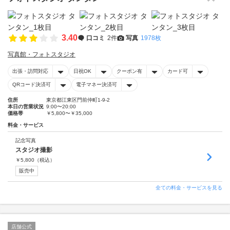
3.40
口コミ
2件
写真
1978枚
写真館・フォトスタジオ
出張・訪問対応
日祝OK
クーポン有
カード可
QRコード決済可
電子マネー決済可
住所
東京都江東区門前仲町1-9-2
本日の営業状況
9:00〜20:00
価格帯
￥5,800〜￥35,000
料金・サービス
記念写真
スタジオ撮影
￥
5,800
（税込）
販売中
全ての料金・サービスを見る
店舗公式