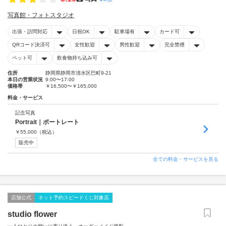
写真館・フォトスタジオ
出張・訪問対応
日祝OK
駐車場有
カード可
QRコード決済可
女性歓迎
男性歓迎
完全禁煙
ペット可
飲食物持ち込み可
住所
静岡県静岡市清水区巴町9-21
本日の営業状況
9:00〜17:00
価格帯
￥16,500〜￥165,000
料金・サービス
記念写真
Portrait｜ポートレート
￥
55,000
（税込）
販売中
全ての料金・サービスを見る
店舗公式
ネット予約スピードくじ対象店
studio flower