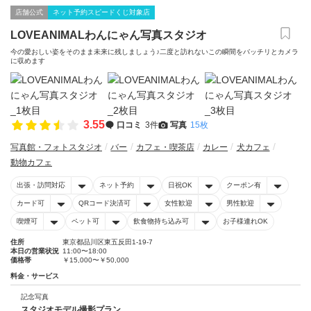
店舗公式
ネット予約スピードくじ対象店
LOVEANIMALわんにゃん写真スタジオ
今の愛おしい姿をそのまま未来に残しましょう♪二度と訪れないこの瞬間をバッチリとカメラ
に収めます
3.55
口コミ
3件
写真
15枚
写真館・フォトスタジオ
バー
カフェ・喫茶店
カレー
犬カフェ
動物カフェ
出張・訪問対応
ネット予約
日祝OK
クーポン有
カード可
QRコード決済可
女性歓迎
男性歓迎
喫煙可
ペット可
飲食物持ち込み可
お子様連れOK
住所
東京都品川区東五反田1-19-7
本日の営業状況
11:00〜18:00
価格帯
￥15,000〜￥50,000
料金・サービス
記念写真
スタジオモデル撮影プラン