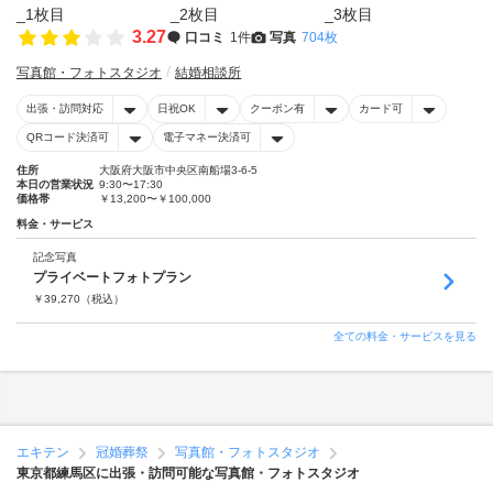
3.27
口コミ
1件
写真
704枚
写真館・フォトスタジオ
結婚相談所
出張・訪問対応
日祝OK
クーポン有
カード可
QRコード決済可
電子マネー決済可
住所
大阪府大阪市中央区南船場3-6-5
本日の営業状況
9:30〜17:30
価格帯
￥13,200〜￥100,000
料金・サービス
記念写真
プライベートフォトプラン
￥
39,270
（税込）
全ての料金・サービスを見る
エキテン
冠婚葬祭
写真館・フォトスタジオ
東京都練馬区に出張・訪問可能な写真館・フォトスタジオ