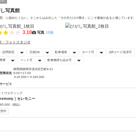
公式
がし写真館
型、に嵌めたくない。そこからはみ出した「その方だけの輝き」にこそ価値があると感じています
3.10
写真
10枚
館・フォトスタジオ
・訪問対応
日祝OK
駐車場有
カード可
QRコード決済可
禁煙
ペット可
飲食物持ち込み可
静岡県静岡市清水区巴町9-21
営業状況
9:00〜17:00
￥16,500〜￥165,000
サービス
ォトウエディング
eremony｜セレモニー
65,000
（税込）
販売中