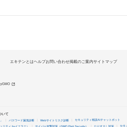
エキテンとは
ヘルプ
お問い合わせ
掲載のご案内
サイトマップ
 byGMO
ついて
セキュリティ相談AIチャットボット
4」
パスワード漏洩診断
Webサイトリスク診断
セキ
ュリティ byイエラエ）
サイバー攻撃対策（GMO Flatt Security）
なりすまし対策