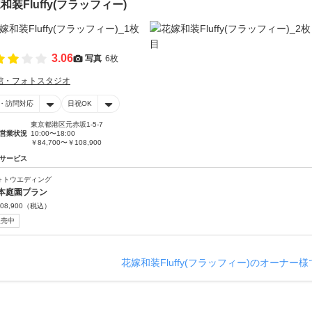
和装Fluffy(フラッフィー)
3.06
写真
6枚
館・フォトスタジオ
・訪問対応
日祝OK
東京都港区元赤坂1-5-7
営業状況
10:00〜18:00
￥84,700〜￥108,900
サービス
ォトウエディング
本庭園プラン
08,900
（税込）
販売中
花嫁和装Fluffy(フラッフィー)のオーナー