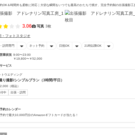
約OK＆時間外も柔軟に対応｜大切な瞬間をいつでも最高のかたちで残す、完全予約制の出張撮影工
3.06
写真
3枚
館・フォトスタジオ
・訪問専門
ネット予約
日祝OK
21時以降OK
営業状況
9:00〜23:00
￥19,800〜￥52,000
サービス
ォトウエディング
撮り撮影/シンプルプラン（3時間/平日）
2,000
（税込）
受付中
出張・訪問
予約カレンダー
予約で最大10,000円分のAmazonギフトカードが当たる！