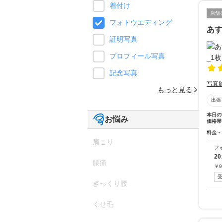
着付け
店舗
フォトウエディング
あ
証明写真
プロフィール写真
記念写真
写真
もっと見る
出張
本日の
お悩み
価格帯
料金・
肩こり
フ
2
腰痛
￥
9
ぎっくり腰
くせ毛