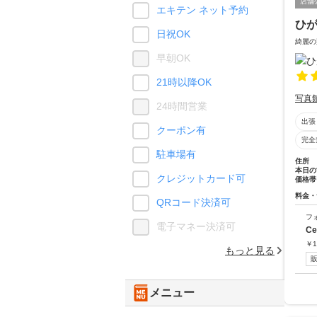
店舗
エキテン ネット予約
ひ
日祝OK
綺麗の
早朝OK
21時以降OK
写真
24時間営業
出張
クーポン有
完全
駐車場有
住所
本日の
クレジットカード可
価格帯
料金・
QRコード決済可
フ
電子マネー決済可
C
￥
1
もっと見る
メニュー