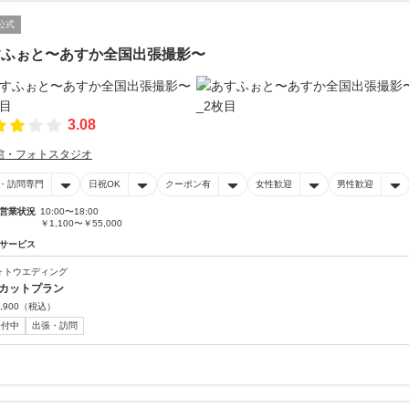
公式
すふぉと〜あすか全国出張撮影〜
3.08
館・フォトスタジオ
・訪問専門
日祝OK
クーポン有
女性歓迎
男性歓迎
営業状況
10:00〜18:00
￥1,100〜￥55,000
サービス
ォトウエディング
0カットプラン
,900
（税込）
受付中
出張・訪問