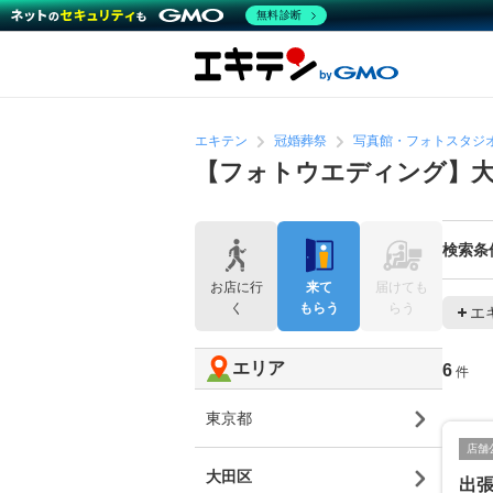
無料診断
エキテン
冠婚葬祭
写真館・フォトスタジ
【フォトウエディング】大
検索条
お店に行
来て
届けても
く
もらう
らう
エ
エリア
6
件
東京都
店舗
大田区
出