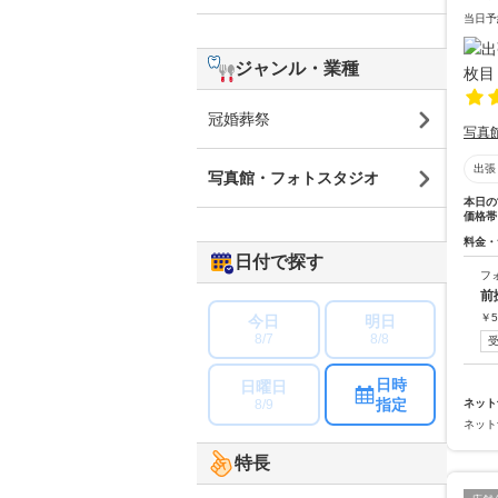
当日予
ジャンル・業種
冠婚葬祭
写真
出張
写真館・フォトスタジオ
本日の
価格帯
料金・
日付で探す
フ
前
￥
5
今日
明日
8/7
8/8
日時
日曜日
指定
8/9
ネット
ネット
特長