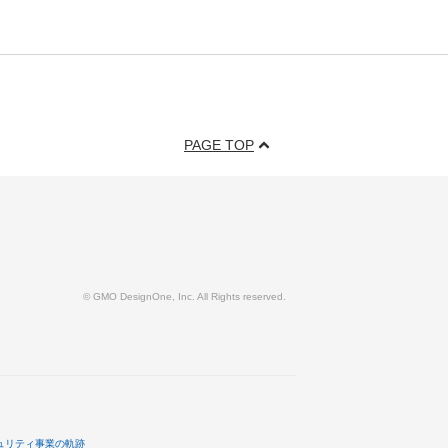
PAGE TOP
© GMO DesignOne, Inc. All Rights reserved.
ュリティ事業の軌跡