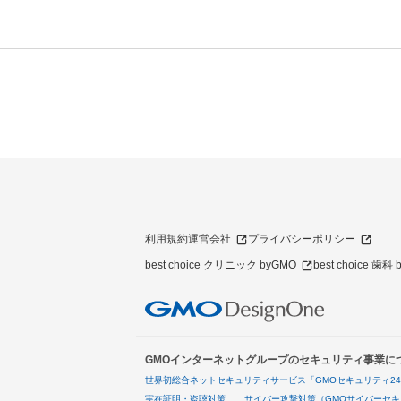
利用規約
運営会社
プライバシーポリシー
best choice クリニック byGMO
best choice 歯科
GMOインターネットグループのセキュリティ事業に
世界初総合ネットセキュリティサービス「GMOセキュリティ2
実在証明・盗聴対策
サイバー攻撃対策（GMOサイバーセキ