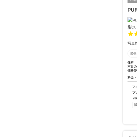
PU
写真
出張
住所
本日の
価格帯
料金・
フ
フ
￥
9