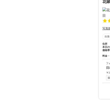
花嫁
写真
出張
住所
本日の
価格帯
料金・
フ
日
￥
1