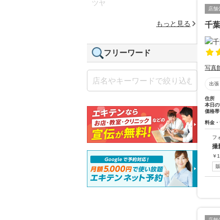
ツヤ
店舗
もっと見る
千
フリーワード
写真
出張
住所
本日の
価格帯
料金・
フ
撮
￥
1
店舗