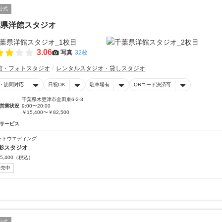
公式
葉県洋館スタジオ
3.06
写真
32枚
館・フォトスタジオ
レンタルスタジオ・貸しスタジオ
・訪問対応
日祝OK
駐車場有
QRコード決済可
千葉県木更津市金田東6-2-3
営業状況
9:00〜20:00
￥15,400〜￥82,500
サービス
ォトウエディング
影スタジオ
5,400
（税込）
販売中
公式