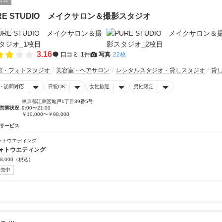
RE STUDIO メイクサロン＆撮影スタジオ
3.16
口コミ
1件
写真
22枚
館・フォトスタジオ
美容室・ヘアサロン
レンタルスタジオ・貸しスタジオ
貸
・訪問対応
日祝OK
女性歓迎
男性限定
東京都江東区亀戸1丁目39番5号
営業状況
9:00〜21:00
￥10,000〜￥98,000
サービス
ォトウエディング
ォトウエティング
8,000
（税込）
販売中