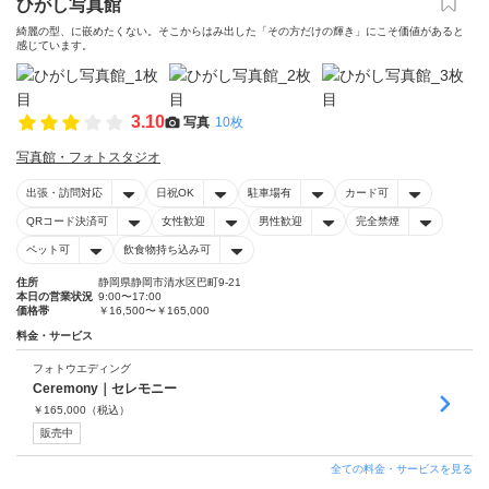
ひがし写真館
綺麗の型、に嵌めたくない。そこからはみ出した「その方だけの輝き」にこそ価値があると
感じています。
3.10
写真
10枚
写真館・フォトスタジオ
出張・訪問対応
日祝OK
駐車場有
カード可
QRコード決済可
女性歓迎
男性歓迎
完全禁煙
ペット可
飲食物持ち込み可
住所
静岡県静岡市清水区巴町9-21
本日の営業状況
9:00〜17:00
価格帯
￥16,500〜￥165,000
料金・サービス
フォトウエディング
Ceremony｜セレモニー
￥
165,000
（税込）
販売中
全ての料金・サービスを見る