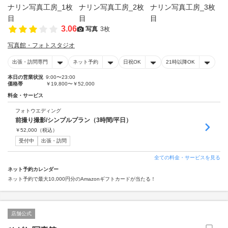
3.06
写真
3枚
写真館・フォトスタジオ
出張・訪問専門
ネット予約
日祝OK
21時以降OK
本日の営業状況
9:00〜23:00
価格帯
￥19,800〜￥52,000
料金・サービス
フォトウエディング
前撮り撮影/シンプルプラン（3時間/平日）
￥
52,000
（税込）
受付中
出張・訪問
全ての料金・サービスを見る
ネット予約カレンダー
ネット予約で最大10,000円分のAmazonギフトカードが当たる！
店舗公式