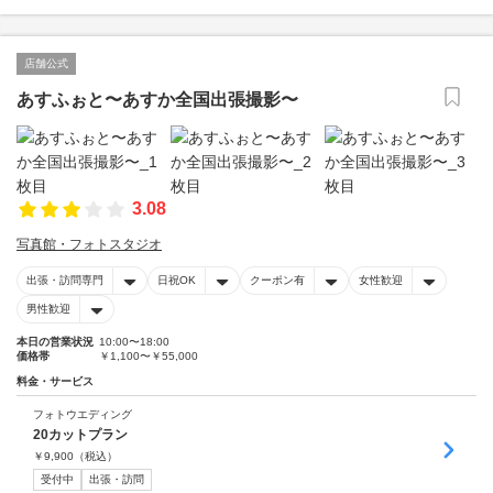
店舗公式
あすふぉと〜あすか全国出張撮影〜
3.08
写真館・フォトスタジオ
出張・訪問専門
日祝OK
クーポン有
女性歓迎
男性歓迎
本日の営業状況
10:00〜18:00
価格帯
￥1,100〜￥55,000
料金・サービス
フォトウエディング
20カットプラン
￥
9,900
（税込）
受付中
出張・訪問