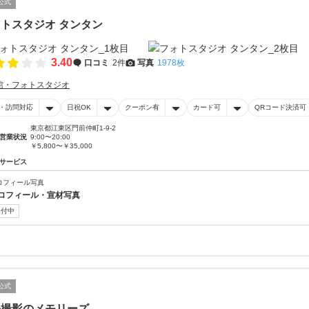
公式
トスタジオ タンタン
3.40
口コミ
2件
写真
1978枚
館・フォトスタジオ
・訪問対応
日祝OK
クーポン有
カード可
QRコード決済可
東京都江東区門前仲町1-9-2
営業状況
9:00〜20:00
￥5,800〜￥35,000
サービス
ロフィール写真
ロフィール・宣材写真
受付中
公式
張撮影のメモリーズ