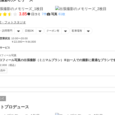
3.85
口コミ
7件
写真
61枚
館・フォトスタジオ
・訪問専門
日祝OK
クーポン有
駐車場有
営業状況
10:00〜20:00
￥22,000〜￥44,000
サービス
ロフィール写真
ロフィール写真の出張撮影（ミニマムプラン）※お一人での撮影に最適なプランで
2,000
（税込）
販売中
公式
ォトプロデュース