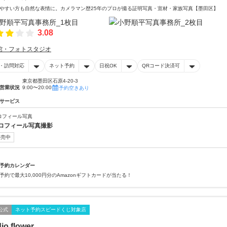
やすい方も自然な表情に。カメラマン歴25年のプロが撮る証明写真・宣材・家族写真【墨田区】
3.08
館・フォトスタジオ
・訪問対応
ネット予約
日祝OK
QRコード決済可
東京都墨田区石原4-20-3
営業状況
9:00〜20:00
予約空きあり
サービス
ロフィール写真
ロフィール写真撮影
販売中
予約カレンダー
予約で最大10,000円分のAmazonギフトカードが当たる！
公式
ネット予約スピードくじ対象店
io flower