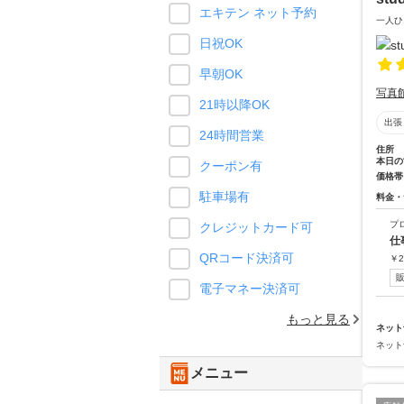
エキテン ネット予約
一人ひ
日祝OK
早朝OK
写真
21時以降OK
出張
24時間営業
住所
本日の
クーポン有
価格帯
駐車場有
料金・
プ
クレジットカード可
仕
QRコード決済可
￥
2
電子マネー決済可
もっと見る
ネット
ネット
メニュー