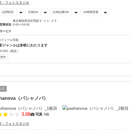
館・フォトスタジオ
・訪問対応
日祝OK
21時以降OK
24時間営業
東京都世田谷区用賀３−１１−２５
営業状況
0:00〜24:00
サービス
ロフィール写真
影ジャンルは多岐にわたります
0,000
（税込）
販売中
公式
shanova（パシャノバ）
3.08
写真
6枚
館・フォトスタジオ