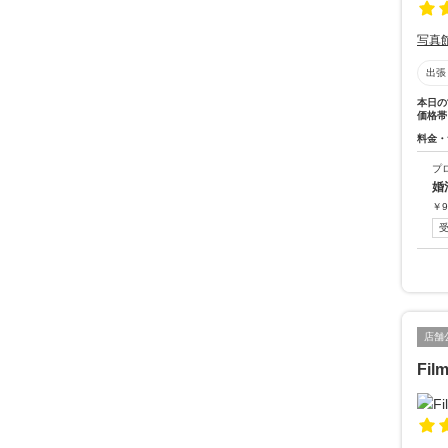
写真
出張
本日の
価格帯
料金・
プ
婚
￥
9
店舗
Fil