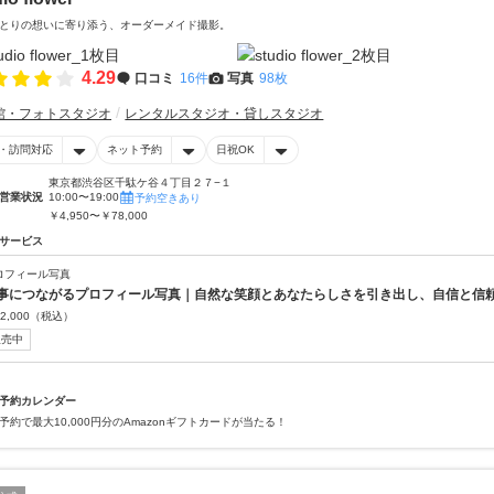
とりの想いに寄り添う、オーダーメイド撮影。
4.29
口コミ
16件
写真
98枚
館・フォトスタジオ
レンタルスタジオ・貸しスタジオ
・訪問対応
ネット予約
日祝OK
東京都渋谷区千駄ケ谷４丁目２７−１
営業状況
10:00〜19:00
予約空きあり
￥4,950〜￥78,000
サービス
ロフィール写真
事につながるプロフィール写真｜自然な笑顔とあなたらしさを引き出し、自信と信
2,000
（税込）
販売中
予約カレンダー
予約で最大10,000円分のAmazonギフトカードが当たる！