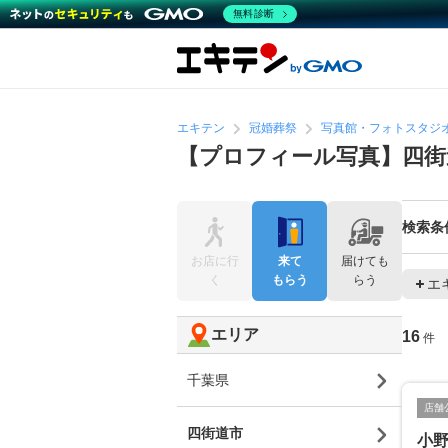
無料診断
エキテン
冠婚葬祭
写真館・フォトスタジ
【プロフィール写真】四街
検索条
お店に行
来て
届けても
く
もらう
らう
エ
エリア
16
件
千葉県
店舗
四街道市
小