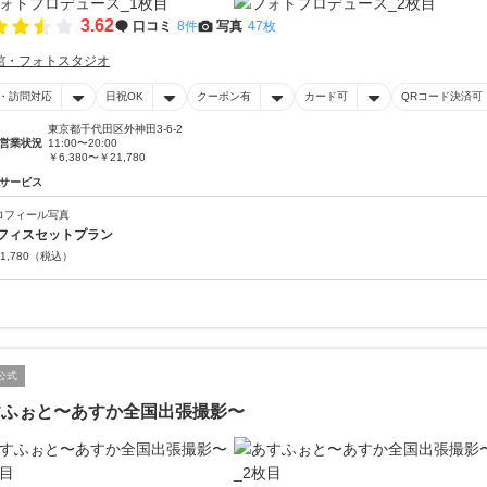
3.62
口コミ
8件
写真
47枚
館・フォトスタジオ
・訪問対応
日祝OK
クーポン有
カード可
QRコード決済可
東京都千代田区外神田3-6-2
営業状況
11:00〜20:00
￥6,380〜￥21,780
サービス
ロフィール写真
フィスセットプラン
1,780
（税込）
公式
すふぉと〜あすか全国出張撮影〜