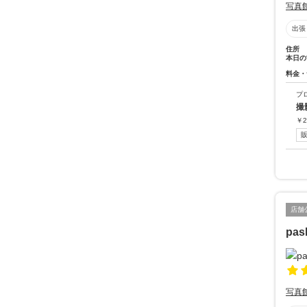
写真
出張
住所
本日の
料金・
プ
撮
￥
2
店舗
pa
写真