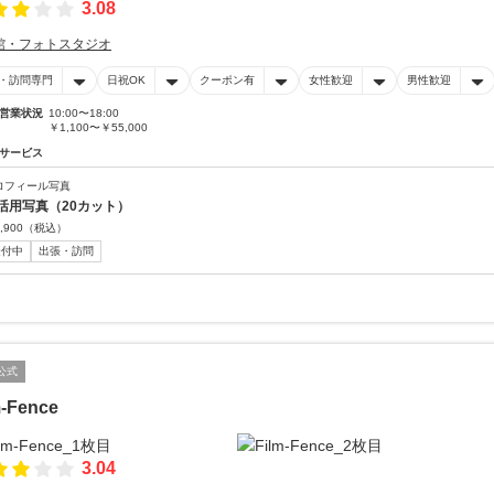
3.08
館・フォトスタジオ
・訪問専門
日祝OK
クーポン有
女性歓迎
男性歓迎
営業状況
10:00〜18:00
￥1,100〜￥55,000
サービス
ロフィール写真
活用写真（20カット）
,900
（税込）
受付中
出張・訪問
公式
m-Fence
3.04