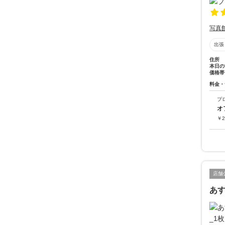
写真
出張
住所
本日の
価格帯
料金・
プ
オ
￥
2
店舗
あ