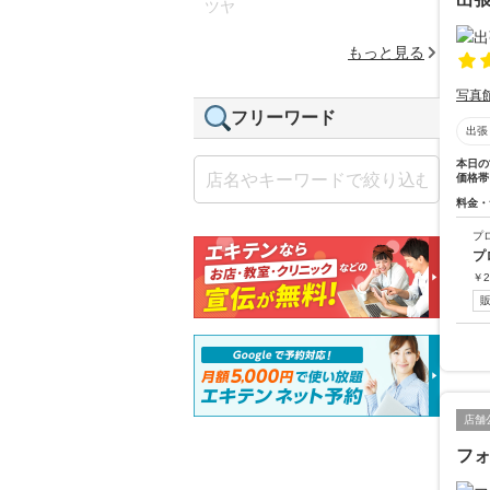
ツヤ
もっと見る
写真
フリーワード
出張
本日の
価格帯
料金・
プ
プ
￥
2
店舗
フ