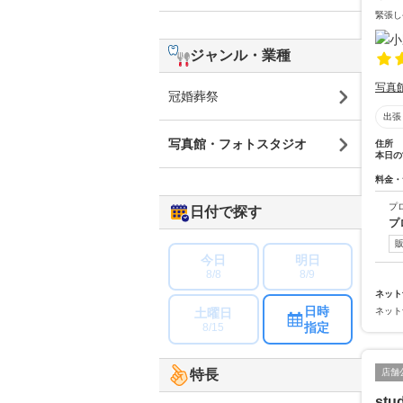
緊張し
ジャンル・業種
写真
冠婚葬祭
出張
写真館・フォトスタジオ
住所
本日の
料金・
プ
日付で探す
プ
今日
明日
8/8
8/9
ネット
日時
土曜日
ネット
指定
8/15
店舗
特長
stud