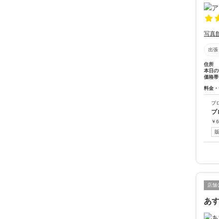
写真
出張
住所
本日の
価格帯
料金・
プ
プ
￥
6
店舗
あ