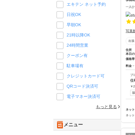
エキテン ネット予約
一人ひ
日祝OK
早朝OK
写真
21時以降OK
出張
24時間営業
住所
本日の
クーポン有
価格帯
駐車場有
料金・
プ
クレジットカード可
仕
QRコード決済可
￥
2
電子マネー決済可
もっと見る
ネット
ネット
メニュー