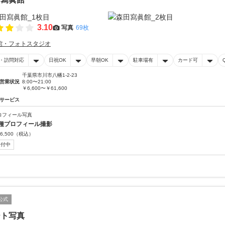
3.10
写真
69枚
館・フォトスタジオ
・訪問対応
日祝OK
早朝OK
駐車場有
カード可
千葉県市川市八幡1-2-23
営業状況
8:00〜21:00
￥6,600〜￥61,600
サービス
ロフィール写真
種プロフィール撮影
6,500
（税込）
受付中
公式
ート写真