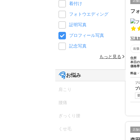
店舗
着付け
フォ
フォトウエディング
証明写真
プロフィール写真
写真
記念写真
出張
もっと見る
住所
本日の
価格帯
料金・
お悩み
プ
プ
肩こり
腰痛
ぎっくり腰
くせ毛
店舗
森