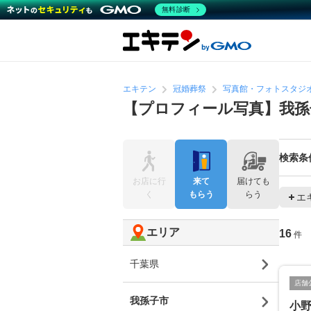
無料診断
エキテン
冠婚葬祭
写真館・フォトスタジ
【プロフィール写真】我孫
検索条
お店に行
来て
届けても
く
もらう
らう
エ
エリア
16
件
千葉県
店舗
我孫子市
小