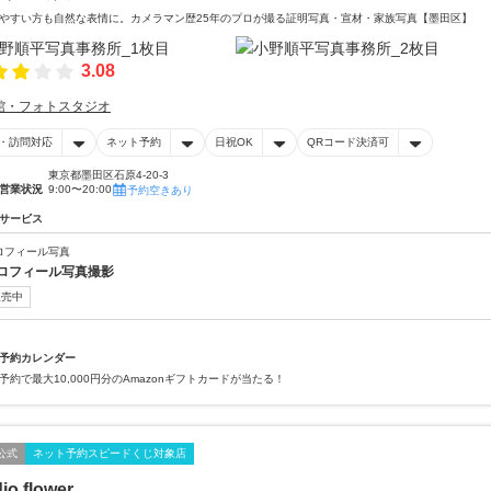
やすい方も自然な表情に。カメラマン歴25年のプロが撮る証明写真・宣材・家族写真【墨田区】
3.08
館・フォトスタジオ
・訪問対応
ネット予約
日祝OK
QRコード決済可
東京都墨田区石原4-20-3
営業状況
9:00〜20:00
予約空きあり
サービス
ロフィール写真
ロフィール写真撮影
販売中
予約カレンダー
予約で最大10,000円分のAmazonギフトカードが当たる！
公式
ネット予約スピードくじ対象店
io flower