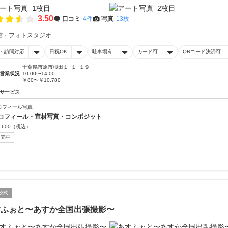
3.50
口コミ
4件
写真
13枚
館・フォトスタジオ
・訪問対応
日祝OK
駐車場有
カード可
QRコード決済可
千葉県市原市根田１−１−１９
営業状況
10:00〜14:00
￥80〜￥10,780
サービス
ロフィール写真
ロフィール・宣材写真・コンポジット
,600
（税込）
販売中
公式
すふぉと〜あすか全国出張撮影〜