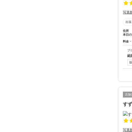
写真
出張
住所
本日の
料金・
プ
結
店舗
す
写真