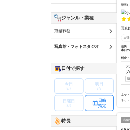
緊張し
ジャンル・業種
写真
冠婚葬祭
出張
写真館・フォトスタジオ
住所
本日の
料金・
プ
日付で探す
プ
今日
明日
8/7
8/8
ネット
日時
日曜日
ネット
指定
8/9
店舗
特長
stud