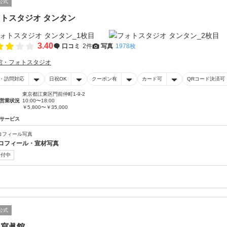
公式
トスタジオ タンタン
3.40
口コミ
2件
写真
1978枚
館・フォトスタジオ
・訪問対応
日祝OK
クーポン有
カード可
QRコード決済可
東京都江東区門前仲町1-9-2
営業状況
10:00〜18:00
￥5,800〜￥35,000
サービス
ロフィール写真
ロフィール・宣材写真
受付中
公式
田寫眞館