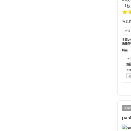
写真
出張
本日の
価格帯
料金・
プ
婚
￥
9
店舗
pa