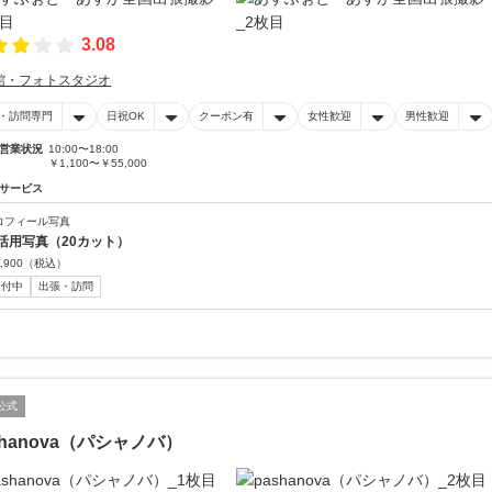
3.08
館・フォトスタジオ
・訪問専門
日祝OK
クーポン有
女性歓迎
男性歓迎
営業状況
10:00〜18:00
￥1,100〜￥55,000
サービス
ロフィール写真
活用写真（20カット）
,900
（税込）
受付中
出張・訪問
公式
shanova（パシャノバ）