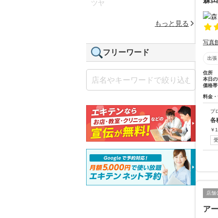
ツヤ
もっと見る
写真
フリーワード
出張
住所
本日の
価格帯
料金・
プ
各
￥
1
店舗
ア