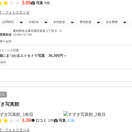
3.08
写真
6枚
館・フォトスタジオ
・訪問対応
日祝OK
女性歓迎
男性歓迎
完全禁煙
愛知県名古屋市西区新道２丁目６−３
営業状況
10:00〜17:00
サービス
ロフィール写真
婚にまつわるエトセトラ写真 36,300円～
販売中
公式
ずき写真館
3.39
口コミ
2件
写真
31枚
館・フォトスタジオ