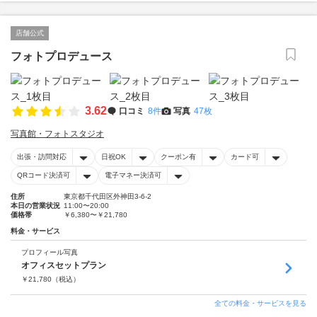
店舗公式
フォトプロデュース
3.62
口コミ
8件
写真
47枚
写真館・フォトスタジオ
出張・訪問対応
日祝OK
クーポン有
カード可
QRコード決済可
電子マネー決済可
住所
東京都千代田区外神田3-6-2
本日の営業状況
11:00〜20:00
価格帯
￥6,380〜￥21,780
料金・サービス
プロフィール写真
オフィスセットプラン
￥
21,780
（税込）
全ての料金・サービスを見る