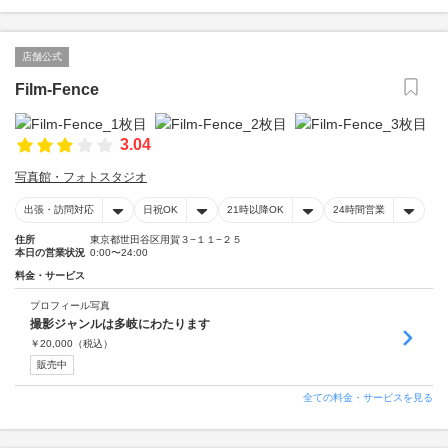
店舗公式
Film-Fence
3.04
写真館・フォトスタジオ
出張・訪問対応
日祝OK
21時以降OK
24時間営業
住所
東京都世田谷区用賀３−１１−２５
本日の営業状況
0:00〜24:00
料金・サービス
プロフィール写真
撮影ジャンルは多岐にわたります
￥
20,000
（税込）
販売中
全ての料金・サービスを見る