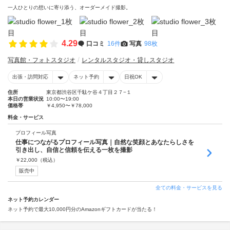
一人ひとりの想いに寄り添う、オーダーメイド撮影。
4.29
口コミ
16件
写真
98枚
写真館・フォトスタジオ
レンタルスタジオ・貸しスタジオ
出張・訪問対応
ネット予約
日祝OK
住所
東京都渋谷区千駄ケ谷４丁目２７−１
本日の営業状況
10:00〜19:00
価格帯
￥4,950〜￥78,000
料金・サービス
プロフィール写真
仕事につながるプロフィール写真｜自然な笑顔とあなたらしさを
引き出し、自信と信頼を伝える一枚を撮影
￥
22,000
（税込）
販売中
全ての料金・サービスを見る
ネット予約カレンダー
ネット予約で最大10,000円分のAmazonギフトカードが当たる！