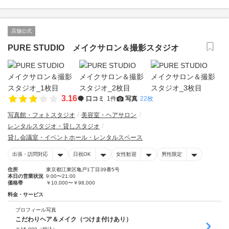
店舗公式
PURE STUDIO メイクサロン＆撮影スタジオ
3.16
口コミ
1件
写真
22枚
写真館・フォトスタジオ
美容室・ヘアサロン
レンタルスタジオ・貸しスタジオ
貸し会議室・イベントホール・レンタルスペース
出張・訪問対応
日祝OK
女性歓迎
男性限定
住所
東京都江東区亀戸1丁目39番5号
本日の営業状況
9:00〜21:00
価格帯
￥10,000〜￥98,000
料金・サービス
プロフィール写真
こだわりヘア＆メイク（つけま付けあり）