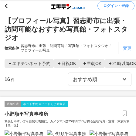
ログイン・登録
【プロフィール写真】習志野市に出張・
訪問可能なおすすめ写真館・フォトスタ
ジオ
習志野市に出張・訪問可能
写真館・フォトスタジオ
変更
検索条件
プロフィール写真
エキテンネット予約
日祝OK
早朝OK
21時以降OK
16
件
店舗公式
ネット予約スピードくじ対象店
小野順平写真事務所
緊張しやすい方も自然な表情に。カメラマン歴25年のプロが撮る証明写真・宣材・家族写真
【墨田区】