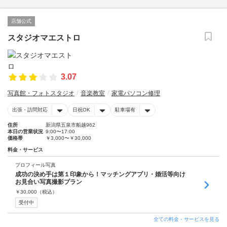
店舗公式
スタジオマエストロ
3.07
写真館・フォトスタジオ
音楽教室
家電パソコン修理
出張・訪問対応
日祝OK
駐車場有
住所
新潟県五泉市船越962
本日の営業状況
9:00〜17:00
価格帯
￥3,000〜￥30,000
料金・サービス
プロフィール写真
成功の決め手は第１印象から！マッチングアプリ・婚活等向け
お見合い写真撮影プラン
￥
30,000
（税込）
受付中
全ての料金・サービスを見る