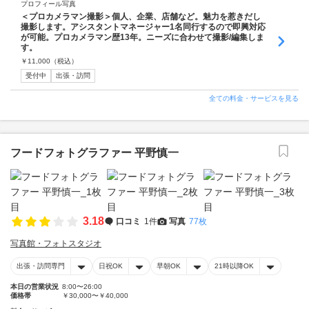
プロフィール写真
＜プロカメラマン撮影＞個人、企業、店舗など。魅力を惹きだし
撮影します。アシスタントマネージャー1名同行するので即興対応
が可能。プロカメラマン歴13年。ニーズに合わせて撮影/編集しま
す。
￥
11,000
（税込）
受付中
出張・訪問
全ての料金・サービスを見る
フードフォトグラファー 平野慎一
3.18
口コミ
1件
写真
77枚
写真館・フォトスタジオ
出張・訪問専門
日祝OK
早朝OK
21時以降OK
本日の営業状況
8:00〜26:00
価格帯
￥30,000〜￥40,000