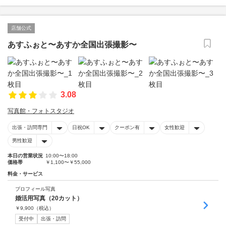
店舗公式
あすふぉと〜あすか全国出張撮影〜
3.08
写真館・フォトスタジオ
出張・訪問専門
日祝OK
クーポン有
女性歓迎
男性歓迎
本日の営業状況
10:00〜18:00
価格帯
￥1,100〜￥55,000
料金・サービス
プロフィール写真
婚活用写真（20カット）
￥
9,900
（税込）
受付中
出張・訪問