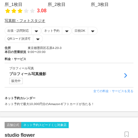
3.08
写真館・フォトスタジオ
出張・訪問対応
ネット予約
日祝OK
QRコード決済可
住所
東京都墨田区石原4-20-3
本日の営業状況
9:00〜20:00
料金・サービス
プロフィール写真
プロフィール写真撮影
販売中
全ての料金・サービスを見る
ネット予約カレンダー
ネット予約で最大10,000円分のAmazonギフトカードが当たる！
店舗公式
ネット予約スピードくじ対象店
studio flower