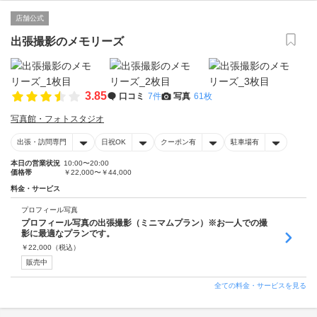
店舗公式
出張撮影のメモリーズ
3.85
口コミ
7件
写真
61枚
写真館・フォトスタジオ
出張・訪問専門
日祝OK
クーポン有
駐車場有
本日の営業状況
10:00〜20:00
価格帯
￥22,000〜￥44,000
料金・サービス
プロフィール写真
プロフィール写真の出張撮影（ミニマムプラン）※お一人での撮
影に最適なプランです。
￥
22,000
（税込）
販売中
全ての料金・サービスを見る