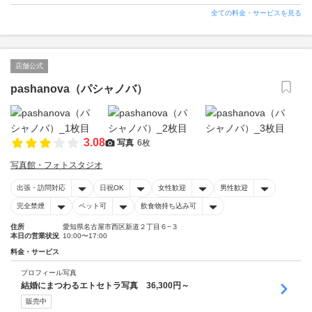
全ての料金・サービスを見る
店舗公式
pashanova（パシャノバ）
3.08
写真
6枚
写真館・フォトスタジオ
出張・訪問対応
日祝OK
女性歓迎
男性歓迎
完全禁煙
ペット可
飲食物持ち込み可
住所
愛知県名古屋市西区新道２丁目６−３
本日の営業状況
10:00〜17:00
料金・サービス
プロフィール写真
結婚にまつわるエトセトラ写真 36,300円～
販売中