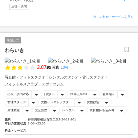
￥
15,000
（税込）
出張・訪問
全ての料金・サービスを見る
店舗公式
わらいき
3.07
写真
13枚
写真館・フォトスタジオ
レンタルスタジオ・貸しスタジオ
フィットネスクラブ・スポーツジム
出張・訪問対応
日祝OK
21時以降OK
駐車場有
女性スタッフ
女性インストラクター
女性歓迎
男性歓迎
完全禁煙
レンタル
飲食物持ち込み可
住所
神奈川県横須賀市二葉2-24-17-201
本日の営業状況
9:00〜23:00
料金・サービス