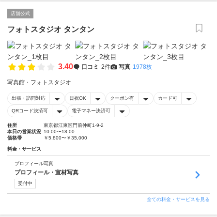
店舗公式
フォトスタジオ タンタン
3.40
口コミ
2件
写真
1978枚
写真館・フォトスタジオ
出張・訪問対応
日祝OK
クーポン有
カード可
QRコード決済可
電子マネー決済可
住所
東京都江東区門前仲町1-9-2
本日の営業状況
10:00〜18:00
価格帯
￥5,800〜￥35,000
料金・サービス
プロフィール写真
プロフィール・宣材写真
受付中
全ての料金・サービスを見る