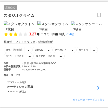
店舗公式
スタジオクライム
3.27
口コミ
1件
写真
704枚
写真館・フォトスタジオ
結婚相談所
出張・訪問対応
日祝OK
クーポン有
カード可
QRコード決済可
電子マネー決済可
住所
大阪府大阪市中央区南船場3-6-5
本日の営業状況
9:30〜17:30
価格帯
￥13,200〜￥100,000
料金・サービス
プロフィール写真
オーディション写真
￥
19,800
（税込）
全ての料金・サービスを見る