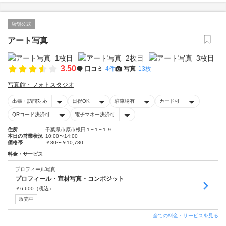
店舗公式
アート写真
3.50
口コミ
4件
写真
13枚
写真館・フォトスタジオ
出張・訪問対応
日祝OK
駐車場有
カード可
QRコード決済可
電子マネー決済可
住所
千葉県市原市根田１−１−１９
本日の営業状況
10:00〜14:00
価格帯
￥80〜￥10,780
料金・サービス
プロフィール写真
プロフィール・宣材写真・コンポジット
￥
6,600
（税込）
販売中
全ての料金・サービスを見る