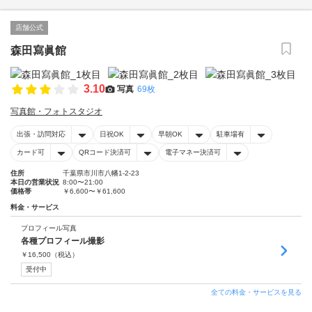
店舗公式
森田寫眞館
3.10
写真
69枚
写真館・フォトスタジオ
出張・訪問対応
日祝OK
早朝OK
駐車場有
カード可
QRコード決済可
電子マネー決済可
住所
千葉県市川市八幡1-2-23
本日の営業状況
8:00〜21:00
価格帯
￥6,600〜￥61,600
料金・サービス
プロフィール写真
各種プロフィール撮影
￥
16,500
（税込）
受付中
全ての料金・サービスを見る