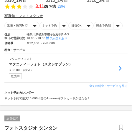
3.11
写真
28枚
写真館・フォトスタジオ
出張・訪問対応
ネット予約
日祝OK
完全予約制
住所
神奈川県横浜市磯子区杉田2-4-3
本日の営業状況
10:00〜18:30
予約空きあり
価格帯
￥22,000〜￥44,000
料金・サービス
マタニティフォト
マタニティーフォト（スタジオプラン）
￥
33,000
（税込）
販売中
全ての料金・サービスを見る
ネット予約カレンダー
ネット予約で最大10,000円分のAmazonギフトカードが当たる！
店舗公式
フォトスタジオ タンタン