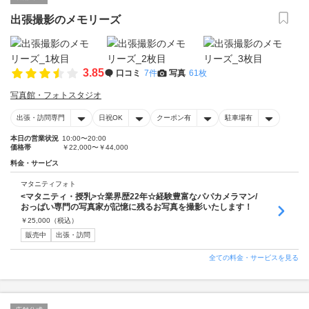
出張撮影のメモリーズ
3.85
口コミ
7件
写真
61枚
写真館・フォトスタジオ
出張・訪問専門
日祝OK
クーポン有
駐車場有
本日の営業状況
10:00〜20:00
価格帯
￥22,000〜￥44,000
料金・サービス
マタニティフォト
<マタニティ・授乳>☆業界歴22年☆経験豊富なパパカメラマン/
おっぱい専門の写真家が記憶に残るお写真を撮影いたします！
￥
25,000
（税込）
販売中
出張・訪問
全ての料金・サービスを見る