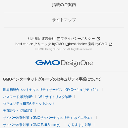
掲載のご案内
サイトマップ
利用規約
運営会社
プライバシーポリシー
best choice クリニック byGMO
best choice 歯科 byGMO
©GMO DesignOne, Inc. All Rights reserved.
GMOインターネットグループのセキュリティ事業について
世界初総合ネットセキュリティサービス「GMOセキュリティ24」
パスワード漏洩診断
Webサイトリスク診断
セキュリティ相談AIチャットボット
実在証明・盗聴対策
サイバー攻撃対策（GMOサイバーセキュリティ byイエラエ）
サイバー攻撃対策（GMO Flatt Security）
なりすまし対策