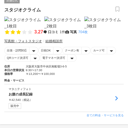
店舗公式
スタジオクライム
3.27
口コミ
1件
写真
704枚
写真館・フォトスタジオ
結婚相談所
出張・訪問対応
日祝OK
クーポン有
カード可
QRコード決済可
電子マネー決済可
住所
大阪府大阪市中央区南船場3-6-5
本日の営業状況
9:30〜17:30
価格帯
￥13,200〜￥100,000
料金・サービス
マタニティフォト
お腹の成長記録
￥
42,540
（税込）
販売中
全ての料金・サービスを見る