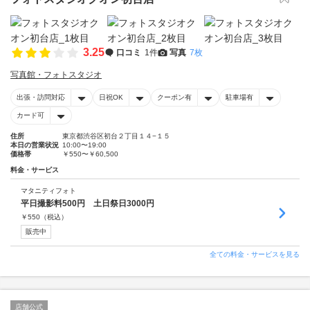
3.25
口コミ
1件
写真
7枚
写真館・フォトスタジオ
出張・訪問対応
日祝OK
クーポン有
駐車場有
カード可
住所
東京都渋谷区初台２丁目１４−１５
本日の営業状況
10:00〜19:00
価格帯
￥550〜￥60,500
料金・サービス
マタニティフォト
平日撮影料500円 土日祭日3000円
￥
550
（税込）
販売中
全ての料金・サービスを見る
店舗公式