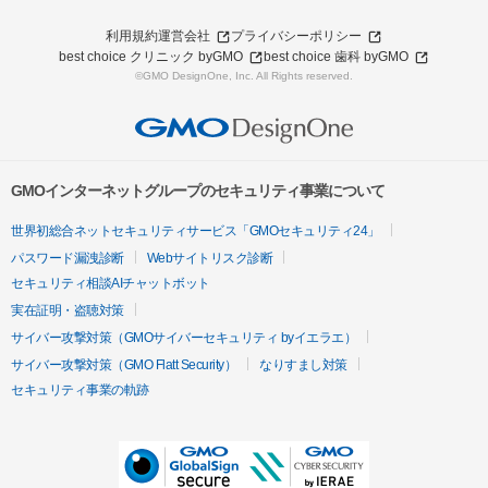
利用規約
運営会社
プライバシーポリシー
best choice クリニック byGMO
best choice 歯科 byGMO
©GMO DesignOne, Inc. All Rights reserved.
GMOインターネットグループのセキュリティ事業について
世界初総合ネットセキュリティサービス「GMOセキュリティ24」
パスワード漏洩診断
Webサイトリスク診断
セキュリティ相談AIチャットボット
実在証明・盗聴対策
サイバー攻撃対策（GMOサイバーセキュリティ byイエラエ）
サイバー攻撃対策（GMO Flatt Security）
なりすまし対策
セキュリティ事業の軌跡