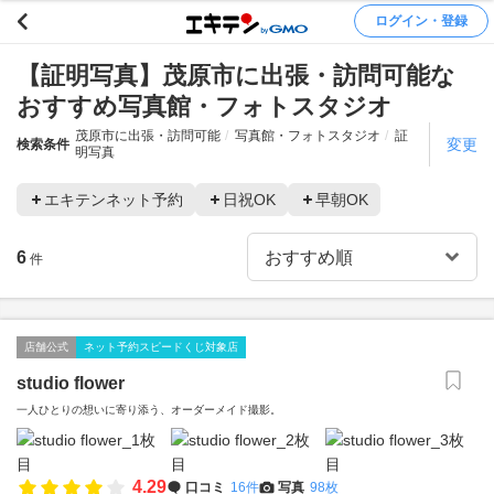
ログイン・登録
【証明写真】茂原市に出張・訪問可能な
おすすめ写真館・フォトスタジオ
茂原市に出張・訪問可能
写真館・フォトスタジオ
証
変更
検索条件
明写真
エキテンネット予約
日祝OK
早朝OK
6
件
店舗公式
ネット予約スピードくじ対象店
studio flower
一人ひとりの想いに寄り添う、オーダーメイド撮影。
4.29
口コミ
16件
写真
98枚