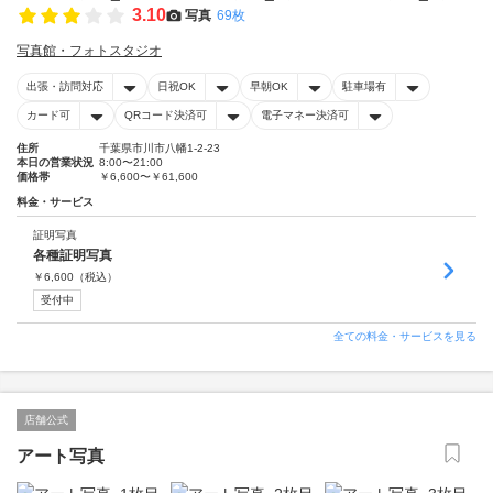
3.10
写真
69枚
写真館・フォトスタジオ
出張・訪問対応
日祝OK
早朝OK
駐車場有
カード可
QRコード決済可
電子マネー決済可
住所
千葉県市川市八幡1-2-23
本日の営業状況
8:00〜21:00
価格帯
￥6,600〜￥61,600
料金・サービス
証明写真
各種証明写真
￥
6,600
（税込）
受付中
全ての料金・サービスを見る
店舗公式
アート写真