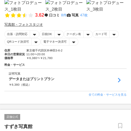
3.62
口コミ
8件
写真
47枚
写真館・フォトスタジオ
出張・訪問対応
日祝OK
クーポン有
カード可
QRコード決済可
電子マネー決済可
住所
東京都千代田区外神田3-6-2
本日の営業状況
11:00〜20:00
価格帯
￥6,380〜￥21,780
料金・サービス
証明写真
データまたはプリントプラン
￥
6,380
（税込）
全ての料金・サービスを見る
店舗公式
すずき写真館