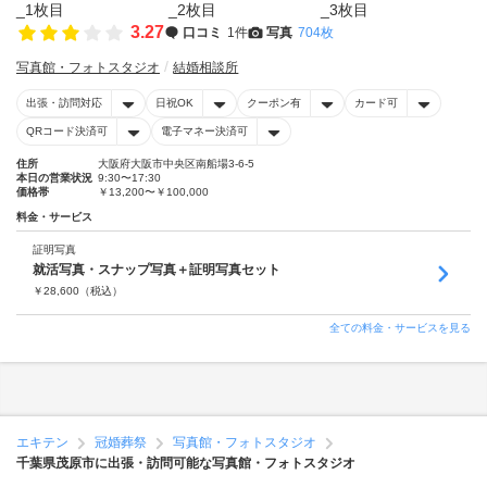
3.27
口コミ
1件
写真
704枚
写真館・フォトスタジオ
結婚相談所
出張・訪問対応
日祝OK
クーポン有
カード可
QRコード決済可
電子マネー決済可
住所
大阪府大阪市中央区南船場3-6-5
本日の営業状況
9:30〜17:30
価格帯
￥13,200〜￥100,000
料金・サービス
証明写真
就活写真・スナップ写真＋証明写真セット
￥
28,600
（税込）
全ての料金・サービスを見る
エキテン
冠婚葬祭
写真館・フォトスタジオ
千葉県茂原市に出張・訪問可能な写真館・フォトスタジオ