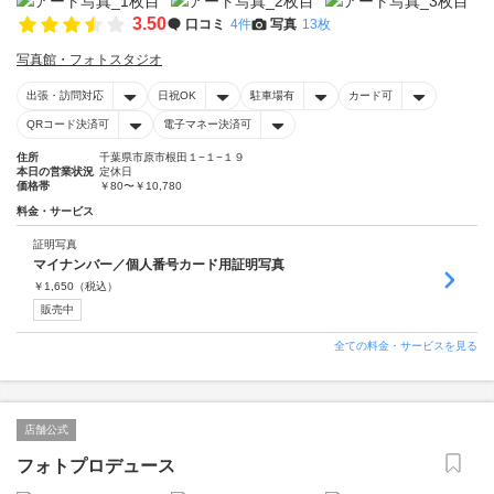
3.50
口コミ
4件
写真
13枚
写真館・フォトスタジオ
出張・訪問対応
日祝OK
駐車場有
カード可
QRコード決済可
電子マネー決済可
住所
千葉県市原市根田１−１−１９
本日の営業状況
定休日
価格帯
￥80〜￥10,780
料金・サービス
証明写真
マイナンバー／個人番号カード用証明写真
￥
1,650
（税込）
販売中
全ての料金・サービスを見る
店舗公式
フォトプロデュース