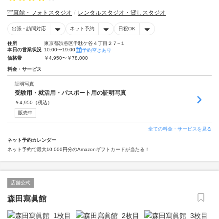
写真館・フォトスタジオ
レンタルスタジオ・貸しスタジオ
出張・訪問対応
ネット予約
日祝OK
住所
東京都渋谷区千駄ケ谷４丁目２７−１
本日の営業状況
10:00〜19:00
予約空きあり
価格帯
￥4,950〜￥78,000
料金・サービス
証明写真
受験用・就活用・パスポート用の証明写真
￥
4,950
（税込）
販売中
全ての料金・サービスを見る
ネット予約カレンダー
ネット予約で最大10,000円分のAmazonギフトカードが当たる！
店舗公式
森田寫眞館