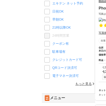
店舗
エキテン ネット予約
Pho
日祝OK
写真は
早朝OK
21時以降OK
写真
24時間営業
出張
クーポン有
住所
本日の
駐車場有
価格帯
クレジットカード可
料金・
QRコード決済可
七
七
電子マネー決済可
もっと見る
ネット
ネット
メニュー