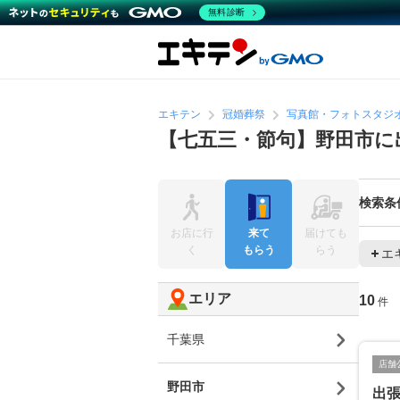
無料診断
エキテン
冠婚葬祭
写真館・フォトスタジ
【七五三・節句】野田市に
検索条
お店に行
来て
届けても
く
もらう
らう
エ
エリア
10
件
千葉県
店舗
野田市
出