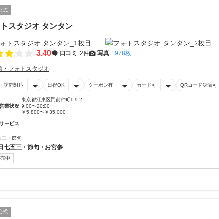
公式
トスタジオ タンタン
3.40
口コミ
2件
写真
1978枚
館・フォトスタジオ
・訪問対応
日祝OK
クーポン有
カード可
QRコード決済可
東京都江東区門前仲町1-9-2
営業状況
9:00〜20:00
￥5,800〜￥35,000
サービス
五三・節句
日七五三・節句・お宮参
販売中
公式