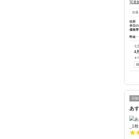
写真
出張
住所
本日の
価格帯
料金・
七
4
￥
7
店舗
あ