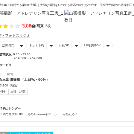
約OK＆時間外も柔軟に対応｜大切な瞬間をいつでも最高のかたちで残す、完全予約制の出張撮影工
3.06
写真
3枚
館・フォトスタジオ
・訪問専門
ネット予約
日祝OK
21時以降OK
営業状況
9:00〜23:00
￥19,800〜￥52,000
サービス
五三・節句
五三出張撮影（土日祝・60分）
3,100
（税込）
受付中
出張・訪問
予約カレンダー
予約で最大10,000円分のAmazonギフトカードが当たる！