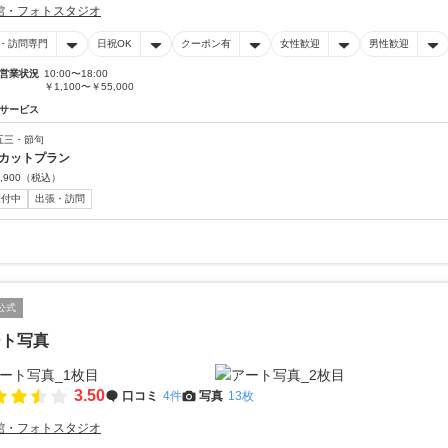
館・フォトスタジオ
・訪問専門
日祝OK
クーポン有
女性歓迎
男性歓迎
営業状況
10:00〜18:00
￥1,100〜￥55,000
サービス
五三・節句
0カットプラン
,900
（税込）
受付中
出張・訪問
公式
ート写真
3.50
口コミ
4件
写真
13枚
館・フォトスタジオ