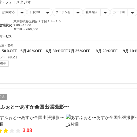
館・フォトスタジオ
・訪問対応
日祝OK
クーポン有
駐車場有
カード可
東京都渋谷区初台２丁目１４−１５
営業状況
9:00〜18:00
￥550〜￥60,500
サービス
五三・節句
月 50％OFF 5月 40％OFF 6月 30％OFF 7月 25％OFF 8月 20％OFF 9月 10
,700
（税込）
販売中
公式
すふぉと〜あすか全国出張撮影〜
3.08