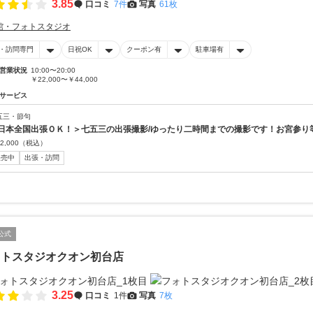
3.85
口コミ
7件
写真
61枚
館・フォトスタジオ
・訪問専門
日祝OK
クーポン有
駐車場有
営業状況
10:00〜20:00
￥22,000〜￥44,000
サービス
五三・節句
日本全国出張ＯＫ！＞七五三の出張撮影/ゆったり二時間までの撮影です！お宮参り
2,000
（税込）
販売中
出張・訪問
公式
ォトスタジオクオン初台店
3.25
口コミ
1件
写真
7枚