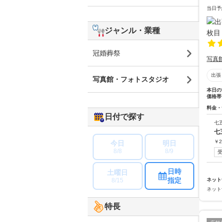
当日予
ジャンル・業種
冠婚葬祭
写真
出張
写真館・フォトスタジオ
本日の
価格帯
料金・
日付で探す
七
七
￥
2
今日
明日
8/8
8/9
日時
土曜日
指定
8/15
ネット
ネット
特長