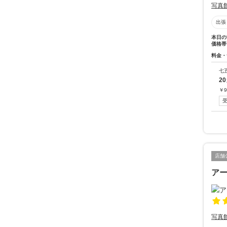
写真
出張
本日の
価格帯
料金・
七
2
￥
9
店舗
ア
写真