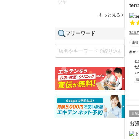
ツヤ
ter
もっと見る
写真
フリーワード
出張
料金・
七
七
￥
2
店舗
出