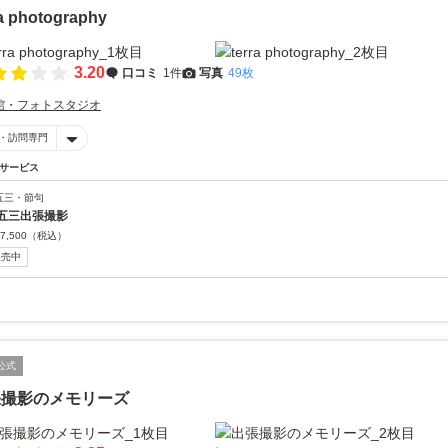
ra photography
3.20
口コミ
1件
写真
49枚
館・フォトスタジオ
・訪問専門
サービス
五三・節句
五三出張撮影
7,500
（税込）
販売中
公式
張撮影のメモリーズ