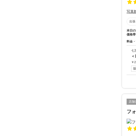
写真
出張
本日の
価格帯
料金・
七
＜
￥
2
店舗
フ