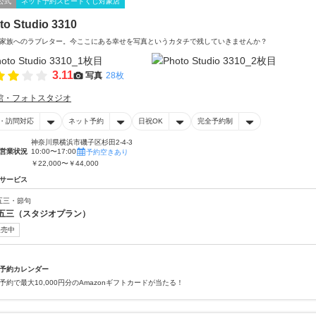
公式
ネット予約スピードくじ対象店
to Studio 3310
家族へのラブレター。今ここにある幸せを写真というカタチで残していきませんか？
3.11
写真
28枚
館・フォトスタジオ
・訪問対応
ネット予約
日祝OK
完全予約制
神奈川県横浜市磯子区杉田2-4-3
営業状況
10:00〜17:00
予約空きあり
￥22,000〜￥44,000
サービス
五三・節句
五三（スタジオプラン）
販売中
予約カレンダー
予約で最大10,000円分のAmazonギフトカードが当たる！