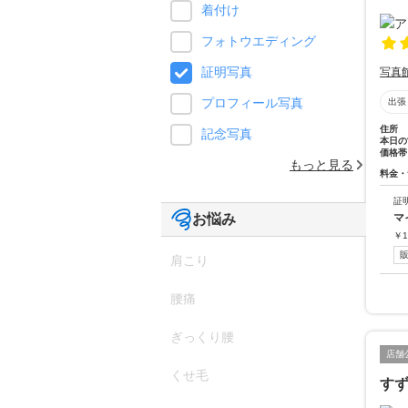
着付け
フォトウエディング
証明写真
写真
プロフィール写真
出張
住所
記念写真
本日の
価格帯
もっと見る
料金・
証
マ
お悩み
￥
1
肩こり
腰痛
ぎっくり腰
店舗
くせ毛
す