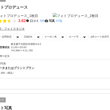
ォトプロデュース
3.62
口コミ
8件
写真
47枚
館・フォトスタジオ
・訪問対応
日祝OK
クーポン有
カード可
QRコード決済可
東京都千代田区外神田3-6-2
営業状況
11:00〜20:00
￥6,380〜￥21,780
サービス
明写真
ータまたはプリントプラン
,380
（税込）
公式
ート写真