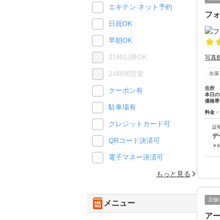
エキテン ネット予約
フ
日祝OK
早朝OK
21時以降OK
写真
24時間営業
出張
住所
クーポン有
本日の
価格帯
駐車場有
料金・
クレジットカード可
証
デ
QRコード決済可
￥
6
電子マネー決済可
もっと見る
店舗
メニュー
ア