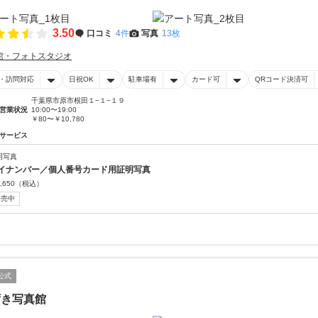
3.50
口コミ
4件
写真
13枚
館・フォトスタジオ
・訪問対応
日祝OK
駐車場有
カード可
QRコード決済可
千葉県市原市根田１−１−１９
営業状況
10:00〜19:00
￥80〜￥10,780
サービス
明写真
イナンバー／個人番号カード用証明写真
,650
（税込）
販売中
公式
ずき写真館