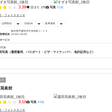
3.39
口コミ
2件
写真
31枚
館・フォトスタジオ
・訪問対応
日祝OK
駐車場有
栃木県宇都宮市中央本町１−１４
営業状況
10:00〜18:00
サービス
明写真
明写真（履歴書用、パスポート・ビザ・マイナンバー、免許証用など）
公式
田寫眞館
3.10
写真
69枚
館・フォトスタジオ