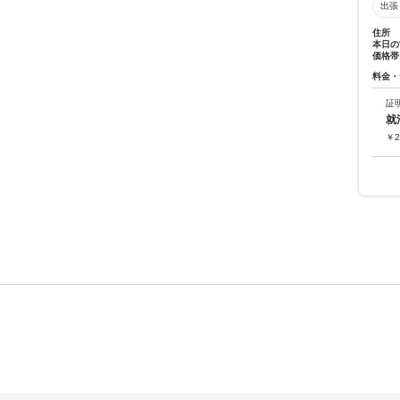
出張
住所
本日の
価格帯
料金・
証
就
￥
2