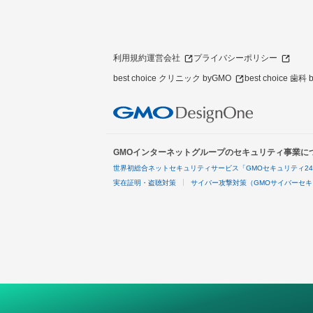
利用規約
運営会社
プライバシーポリシー
best choice クリニック byGMO
best choice 歯科
GMOインターネットグループのセキュリティ事業に
世界初総合ネットセキュリティサービス「GMOセキュリティ2
実在証明・盗聴対策
サイバー攻撃対策（GMOサイバーセキ