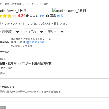
とりの想いに寄り添う、オーダーメイド撮影。
4.29
口コミ
16件
写真
98枚
館・フォトスタジオ
レンタルスタジオ・貸しスタジオ
・訪問対応
ネット予約
日祝OK
東京都渋谷区千駄ケ谷４丁目２７−１
営業状況
10:00〜19:00
予約空きあり
￥4,950〜￥78,000
サービス
明写真
験用・就活用・パスポート用の証明写真
,950
（税込）
販売中
予約カレンダー
予約で最大10,000円分のAmazonギフトカードが当たる！
公式