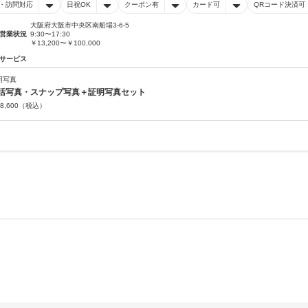
・訪問対応
日祝OK
クーポン有
カード可
QRコード決済可
大阪府大阪市中央区南船場3-6-5
営業状況
9:30〜17:30
￥13,200〜￥100,000
サービス
明写真
活写真・スナップ写真＋証明写真セット
8,600
（税込）