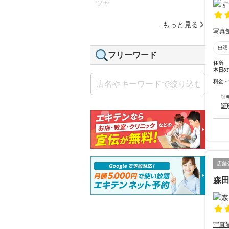
ツヤ
もっと見る
写真
出張
フリーワード
住所
本日の
料金・
証
証
店舗
森
写真