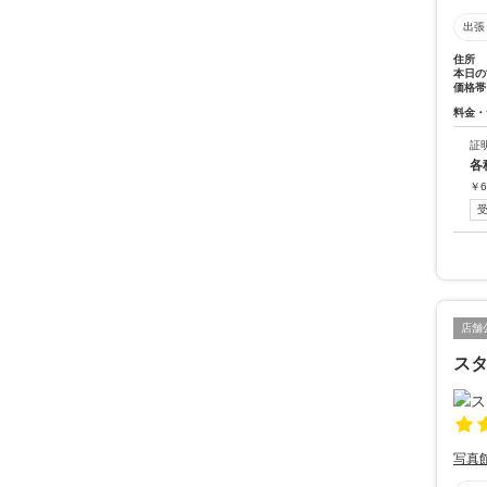
出張
住所
本日の
価格帯
料金・
証
各
￥
6
店舗
ス
写真