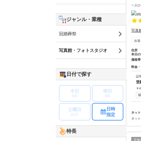
一人ひ
ジャンル・業種
写真
冠婚葬祭
出張
写真館・フォトスタジオ
住所
本日の
価格帯
料金・
日付で探す
証
受
￥
4
今日
明日
8/8
8/9
日時
土曜日
ネット
指定
8/15
ネット
特長
店舗