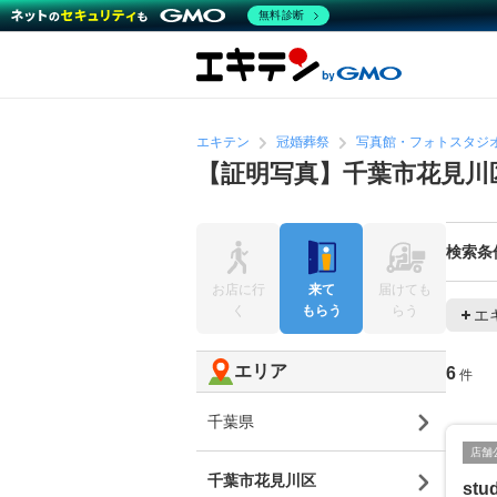
無料診断
エキテン
冠婚葬祭
写真館・フォトスタジ
【証明写真】千葉市花見川
検索条
お店に行
来て
届けても
く
もらう
らう
エ
エリア
6
件
千葉県
店舗
千葉市花見川区
stud