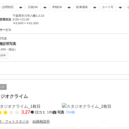
・訪問対応
日祝OK
早朝OK
駐車場有
カード可
千葉県市川市八幡1-2-23
営業状況
8:00〜21:00
￥6,600〜￥61,600
サービス
明写真
種証明写真
,600
（税込）
受付中
公式
タジオクライム
3.27
口コミ
1件
写真
704枚
館・フォトスタジオ
結婚相談所