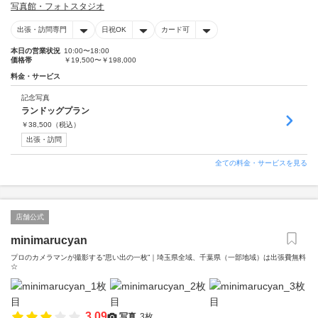
写真館・フォトスタジオ
出張・訪問専門
日祝OK
カード可
本日の営業状況
10:00〜18:00
価格帯
￥19,500〜￥198,000
料金・サービス
記念写真
ランドッグプラン
￥
38,500
（税込）
出張・訪問
全ての料金・サービスを見る
店舗公式
minimarucyan
プロのカメラマンが撮影する“思い出の一枚”｜埼玉県全域、千葉県（一部地域）は出張費無料
☆
3.09
写真
3枚