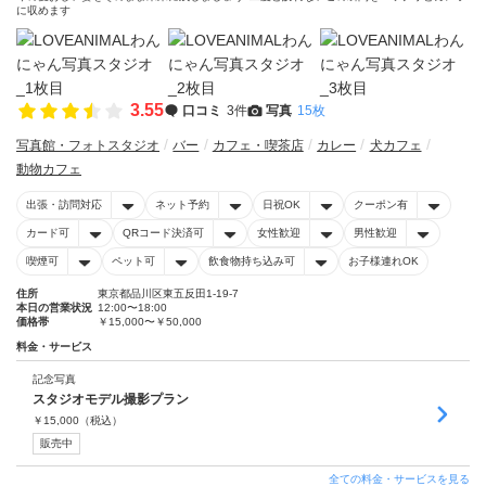
に収めます
3.55
口コミ
3件
写真
15枚
写真館・フォトスタジオ
バー
カフェ・喫茶店
カレー
犬カフェ
動物カフェ
出張・訪問対応
ネット予約
日祝OK
クーポン有
カード可
QRコード決済可
女性歓迎
男性歓迎
喫煙可
ペット可
飲食物持ち込み可
お子様連れOK
住所
東京都品川区東五反田1-19-7
本日の営業状況
12:00〜18:00
価格帯
￥15,000〜￥50,000
料金・サービス
記念写真
スタジオモデル撮影プラン
￥
15,000
（税込）
販売中
全ての料金・サービスを見る