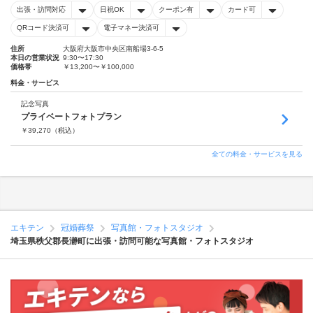
出張・訪問対応
日祝OK
クーポン有
カード可
QRコード決済可
電子マネー決済可
住所
大阪府大阪市中央区南船場3-6-5
本日の営業状況
9:30〜17:30
価格帯
￥13,200〜￥100,000
料金・サービス
記念写真
プライベートフォトプラン
￥
39,270
（税込）
全ての料金・サービスを見る
エキテン
冠婚葬祭
写真館・フォトスタジオ
埼玉県秩父郡長瀞町に出張・訪問可能な写真館・フォトスタジオ