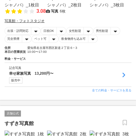
3.08
写真
6枚
写真館・フォトスタジオ
出張・訪問対応
日祝OK
女性歓迎
男性歓迎
完全禁煙
ペット可
飲食物持ち込み可
住所
愛知県名古屋市西区新道２丁目６−３
本日の営業状況
10:00〜17:00
料金・サービス
記念写真
幸せ家族写真 13,200円〜
販売中
全ての料金・サービスを見る
店舗公式
すずき写真館