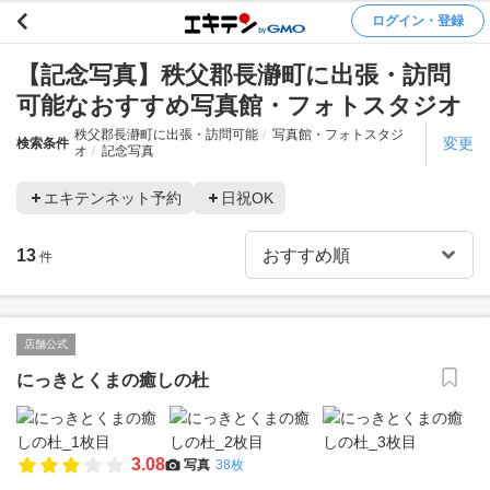
ログイン・登録
【記念写真】秩父郡長瀞町に出張・訪問
可能なおすすめ写真館・フォトスタジオ
秩父郡長瀞町に出張・訪問可能
写真館・フォトスタジ
変更
検索条件
オ
記念写真
エキテンネット予約
日祝OK
13
件
店舗公式
にっきとくまの癒しの杜
3.08
写真
38枚