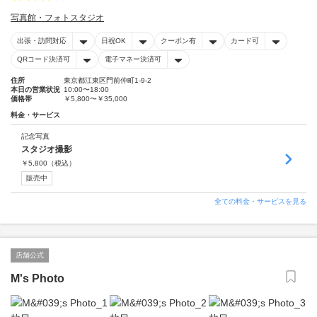
写真館・フォトスタジオ
出張・訪問対応
日祝OK
クーポン有
カード可
QRコード決済可
電子マネー決済可
住所
東京都江東区門前仲町1-9-2
本日の営業状況
10:00〜18:00
価格帯
￥5,800〜￥35,000
料金・サービス
記念写真
スタジオ撮影
￥
5,800
（税込）
販売中
全ての料金・サービスを見る
店舗公式
M's Photo