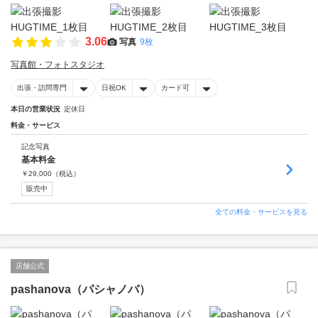
3.06
写真
9枚
写真館・フォトスタジオ
出張・訪問専門
日祝OK
カード可
本日の営業状況
定休日
料金・サービス
記念写真
基本料金
￥
29,000
（税込）
販売中
全ての料金・サービスを見る
店舗公式
pashanova（パシャノバ）