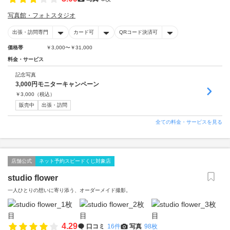
写真館・フォトスタジオ
出張・訪問専門
カード可
QRコード決済可
価格帯
￥3,000〜￥31,000
料金・サービス
記念写真
3,000円モニターキャンペーン
￥
3,000
（税込）
販売中
出張・訪問
全ての料金・サービスを見る
店舗公式
ネット予約スピードくじ対象店
studio flower
一人ひとりの想いに寄り添う、オーダーメイド撮影。
4.29
口コミ
16件
写真
98枚