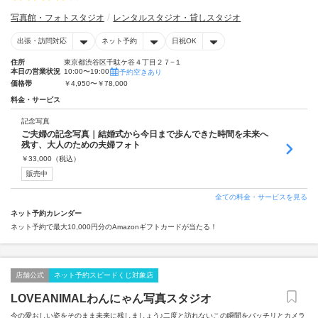
写真館・フォトスタジオ
レンタルスタジオ・貸しスタジオ
出張・訪問対応
ネット予約
日祝OK
住所
東京都渋谷区千駄ケ谷４丁目２７−１
本日の営業状況
10:00〜19:00
予約空きあり
価格帯
￥4,950〜￥78,000
料金・サービス
記念写真
ご夫婦の記念写真｜結婚式から今日まで歩んできた時間を未来へ
残す、大人のための夫婦フォト
￥
33,000
（税込）
販売中
全ての料金・サービスを見る
ネット予約カレンダー
ネット予約で最大10,000円分のAmazonギフトカードが当たる！
店舗公式
ネット予約スピードくじ対象店
LOVEANIMALわんにゃん写真スタジオ
今の愛おしい姿をそのまま未来に残しましょう♪二度と訪れないこの瞬間をバッチリとカメラ