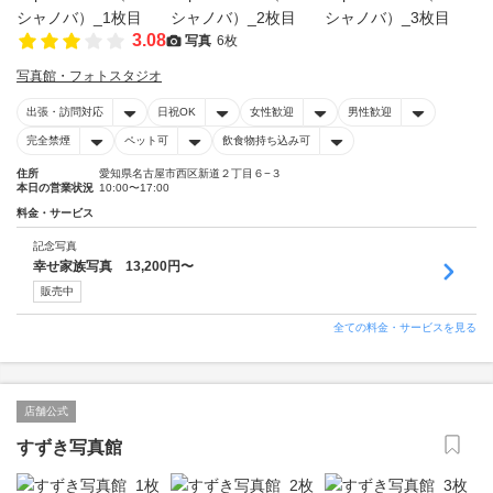
3.08
写真
6枚
写真館・フォトスタジオ
出張・訪問対応
日祝OK
女性歓迎
男性歓迎
完全禁煙
ペット可
飲食物持ち込み可
住所
愛知県名古屋市西区新道２丁目６−３
本日の営業状況
10:00〜17:00
料金・サービス
記念写真
幸せ家族写真 13,200円〜
販売中
全ての料金・サービスを見る
店舗公式
すずき写真館