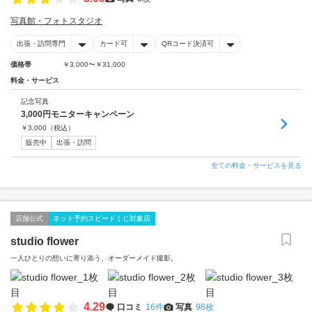
写真館・フォトスタジオ
出張・訪問専門
カード可
QRコード決済可
価格帯
￥3,000〜￥31,000
料金・サービス
記念写真
3,000円モニターキャンペーン
￥
3,000
（税込）
販売中
出張・訪問
全ての料金・サービスを見る
店舗公式
ネット予約スピードくじ対象店
studio flower
一人ひとりの想いに寄り添う、オーダーメイド撮影。
4.29
口コミ
16件
写真
98枚