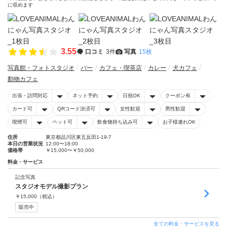
に収めます
3.55
口コミ
3件
写真
15枚
写真館・フォトスタジオ
バー
カフェ・喫茶店
カレー
犬カフェ
動物カフェ
出張・訪問対応
ネット予約
日祝OK
クーポン有
カード可
QRコード決済可
女性歓迎
男性歓迎
喫煙可
ペット可
飲食物持ち込み可
お子様連れOK
住所
東京都品川区東五反田1-19-7
本日の営業状況
12:00〜18:00
価格帯
￥15,000〜￥50,000
料金・サービス
記念写真
スタジオモデル撮影プラン
￥
15,000
（税込）
販売中
全ての料金・サービスを見る