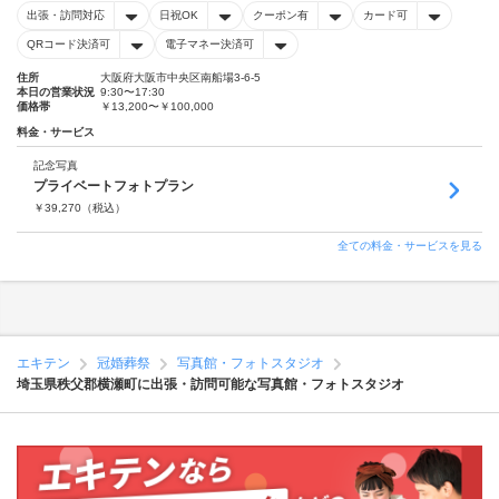
出張・訪問対応
日祝OK
クーポン有
カード可
QRコード決済可
電子マネー決済可
住所
大阪府大阪市中央区南船場3-6-5
本日の営業状況
9:30〜17:30
価格帯
￥13,200〜￥100,000
料金・サービス
記念写真
プライベートフォトプラン
￥
39,270
（税込）
全ての料金・サービスを見る
エキテン
冠婚葬祭
写真館・フォトスタジオ
埼玉県秩父郡横瀬町に出張・訪問可能な写真館・フォトスタジオ