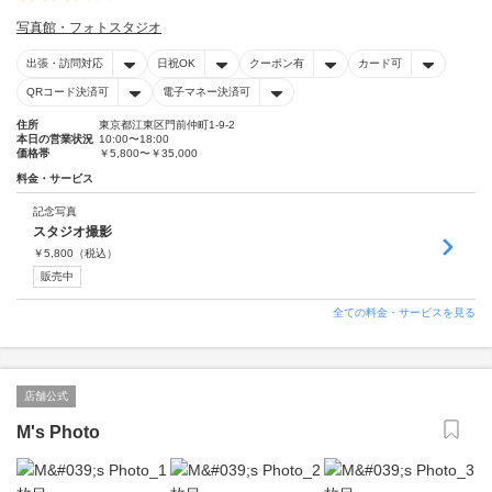
写真館・フォトスタジオ
出張・訪問対応
日祝OK
クーポン有
カード可
QRコード決済可
電子マネー決済可
住所
東京都江東区門前仲町1-9-2
本日の営業状況
10:00〜18:00
価格帯
￥5,800〜￥35,000
料金・サービス
記念写真
スタジオ撮影
￥
5,800
（税込）
販売中
全ての料金・サービスを見る
店舗公式
M's Photo