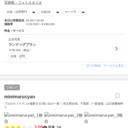
写真館・フォトスタジオ
出張・訪問専門
日祝OK
カード可
本日の営業状況
10:00〜18:00
価格帯
￥19,500〜￥198,000
料金・サービス
記念写真
ランドッグプラン
￥
38,500
（税込）
出張・訪問
全ての料金・サービスを見る
店舗公式
minimarucyan
プロのカメラマンが撮影する“思い出の一枚”｜埼玉県全域、千葉県（一部地域）は出張費無料
☆
3.09
写真
3枚