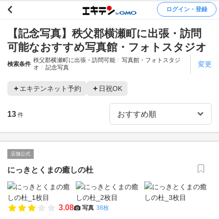
ログイン・登録
【記念写真】秩父郡横瀬町に出張・訪問
可能なおすすめ写真館・フォトスタジオ
秩父郡横瀬町に出張・訪問可能
写真館・フォトスタジ
変更
検索条件
オ
記念写真
エキテンネット予約
日祝OK
13
件
店舗公式
にっきとくまの癒しの杜
3.08
写真
38枚