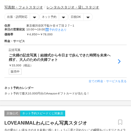
写真館・フォトスタジオ
レンタルスタジオ・貸しスタジオ
出張・訪問対応
ネット予約
日祝OK
住所
東京都渋谷区千駄ケ谷４丁目２７−１
本日の営業状況
10:00〜19:00
予約空きあり
価格帯
￥4,950〜￥78,000
料金・サービス
記念写真
ご夫婦の記念写真｜結婚式から今日まで歩んできた時間を未来へ
残す、大人のための夫婦フォト
￥
33,000
（税込）
販売中
全ての料金・サービスを見る
ネット予約カレンダー
ネット予約で最大10,000円分のAmazonギフトカードが当たる！
店舗公式
ネット予約スピードくじ対象店
LOVEANIMALわんにゃん写真スタジオ
今の愛おしい姿をそのまま未来に残しましょう♪二度と訪れないこの瞬間をバッチリとカメラ